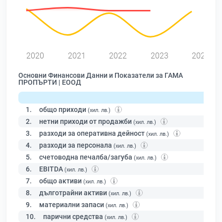
0
2020
2021
2022
2023
2024
Основни Финансови Данни и Показатели за ГАМА
ПРОПЪРТИ | ЕООД
1.
общо приходи
(хил. лв.)
2.
нетни приходи от продажби
(хил. лв.)
3.
разходи за оперативна дейност
(хил. лв.)
4.
разходи за персонала
(хил. лв.)
5.
счетоводна печалба/загуба
(хил. лв.)
6.
EBITDA
(хил. лв.)
7.
общо активи
(хил. лв.)
8.
дълготрайни активи
(хил. лв.)
9.
материални запаси
(хил. лв.)
10.
парични средства
(хил. лв.)