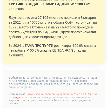
ТРИТИКО ХОЛДИНГС ЛИМИТИД КИПЪР
с
100%
от
капитала.
Дружеството е на 27 105 място по приходи в България
за 2022 г., на 10795 място в област София (столица), на
10795 място в Столична и на 227 място по приходи в
своята индустрия по КИД 7490 - Други професионални
дейности, некласифицирани другаде.
За 2024 г.
ГАМА ПРОПЪРТИ
реализира -100,0% спад на
печалбата, -100,0% спад на EBITDA, -9,1% спад на
активите.
Забележка:
Исторически финансови данни се поддържат от 2008
г. Ако липсва информация за години до 2024 г. , вероятно
дружеството е спряло дейност в годината, за която са последните
финансови данни.
Забележка:
Всички финансови данни в таблиците са за 2024 г. и
в хиляди лева
– ако за някои дружества липсват данни, най-
вероятно те са преустановили дейността си още в предходни
години.