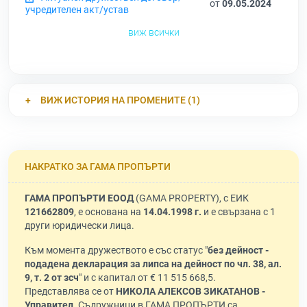
от
09.05.2024
учредителен акт/устав
виж всички
ВИЖ ИСТОРИЯ НА ПРОМЕНИТЕ (1)
НАКРАТКО ЗА ГАМА ПРОПЪРТИ
ГАМА ПРОПЪРТИ ЕООД
(GAMA PROPERTY), с ЕИК
121662809
, е основана на
14.04.1998 г.
и е свързана с 1
други юридически лица.
Към момента дружеството е със статус "
без дейност -
подадена декларация за липса на дейност по чл. 38, ал.
9, т. 2 от зсч
" и с капитал от € 11 515 668,5.
Представлява се от
НИКОЛА АЛЕКСОВ ЗИКАТАНОВ -
Управител
. Съдружници в ГАМА ПРОПЪРТИ са