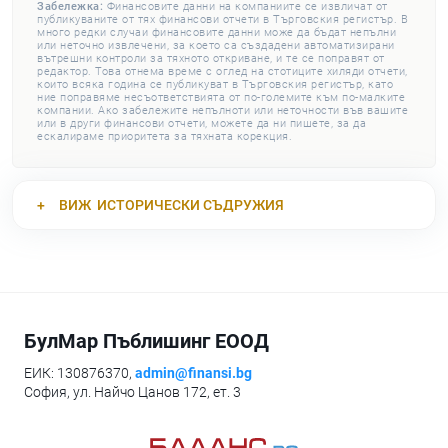
Забележка:
Финансовите данни на компаниите се извличат от
публикуваните от тях финансови отчети в Търговския регистър. В
много редки случаи финансовите данни може да бъдат непълни
или неточно извлечени, за което са създадени автоматизирани
вътрешни контроли за тяхното откриване, и те се поправят от
редактор. Това отнема време с оглед на стотиците хиляди отчети,
които всяка година се публикуват в Търговския регистър, като
ние поправяме несъответствията от по-големите към по-малките
компании. Ако забележите непълноти или неточности във вашите
или в други финансови отчети, можете да ни пишете, за да
ескалираме приоритета за тяхната корекция.
ВИЖ
ИСТОРИЧЕСКИ СЪДРУЖИЯ
БулМар Пъблишинг ЕООД
ЕИК: 130876370,
admin@finansi.bg
София, ул. Найчо Цанов 172, ет. 3