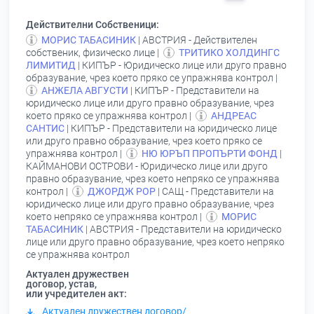
Действителни Собственици:
МОРИС ТАБАСИНИК
| АВСТРИЯ - Действителен
собственик, физическо лице |
ТРИТИКО ХОЛДИНГС
ЛИМИТИД
| КИПЪР - Юридическо лице или друго правно
образувание, чрез което пряко се упражнява контрол |
АНЖЕЛА АВГУСТИ
| КИПЪР - Представители на
юридическо лице или друго правно образувание, чрез
което пряко се упражнява контрол |
АНДРЕАС
САНТИС
| КИПЪР - Представители на юридическо лице
или друго правно образувание, чрез което пряко се
упражнява контрол |
НЮ ЮРЪП ПРОПЪРТИ ФОНД
|
КАЙМАНОВИ ОСТРОВИ - Юридическо лице или друго
правно образувание, чрез което непряко се упражнява
контрол |
ДЖОРДЖ РОР
| САЩ - Представители на
юридическо лице или друго правно образувание, чрез
което непряко се упражнява контрол |
МОРИС
ТАБАСИНИК
| АВСТРИЯ - Представители на юридическо
лице или друго правно образувание, чрез което непряко
се упражнява контрол
Актуален дружествен
договор, устав,
или учредителен акт:
Актуален дружествен договор/