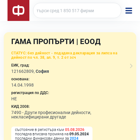
ГАМА ПРОПЪРТИ | ЕООД
СТАТУС:
без дейност - подадена декларация за липса на
дейност по чл. 38, ал. 9, т. 2 от зсч
ЕИК, град:
121662809,
София
основана:
14.04.1998
регистрация по ДДС:
НЕ
КИД 2008:
7490 -
Други професионални дейности,
некласифицирани другаде
състояние в регистъра към
05.08.2026
последна вписана промяна на
09.05.2024
последни финансови данни за
2024