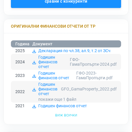
сравни с конкуренти
ОРИГИНАЛНИ ФИНАНСОВИ ОТЧЕТИ ОТ ТР
Година
Документ
2025
Декларация по чл.38, ал.9, т.2 от ЗСч
Годишен
ГФО-
2024
финансов
ГамаПропърти-2024.pdf
отчет
Годишен
ГФО-2023-
2023
финансов отчет
ГамаПропърти.pdf
Годишен
финансов
GFO_GamaProperty_2022.pdf
2022
отчет
покажи още 1
файл
2021
Годишен финансов отчет
виж всички