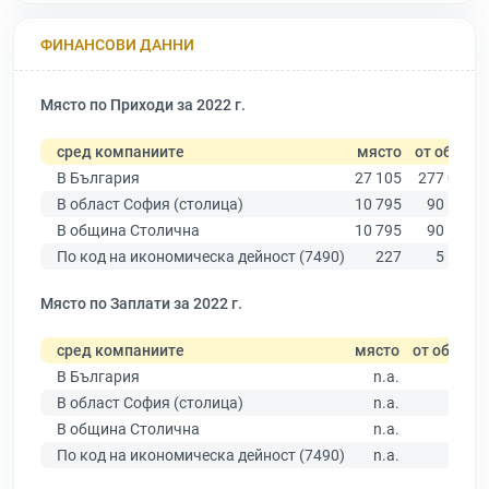
ФИНАНСОВИ ДАННИ
Място по Приходи за 2022 г.
сред компаниите
място
от общо
В България
27 105
277 019
В област София (столица)
10 795
90 178
В община Столична
10 795
90 178
По код на икономическа дейност (7490)
227
5 541
Място по Заплати за 2022 г.
сред компаниите
място
от общо
В България
n.a.
В област София (столица)
n.a.
В община Столична
n.a.
По код на икономическа дейност (7490)
n.a.