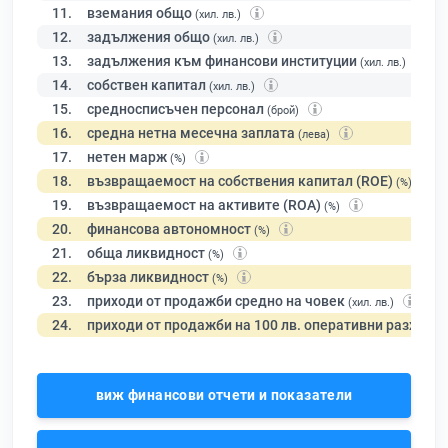
11.
вземания общо
(хил. лв.)
12.
задължения общо
(хил. лв.)
13.
задължения към финансови институции
(хил. лв.)
14.
собствен капитал
(хил. лв.)
15.
средносписъчен персонал
(брой)
16.
средна нетна месечна заплата
(лева)
17.
нетен марж
(%)
18.
възвращаемост на собствения капитал (ROE)
(%)
19.
възвращаемост на активите (ROA)
(%)
20.
финансова автономност
(%)
21.
обща ликвидност
(%)
22.
бърза ликвидност
(%)
23.
приходи от продажби средно на човек
(хил. лв.)
24.
приходи от продажби на 100 лв. оперативни разходи
виж финансови отчети и показатели