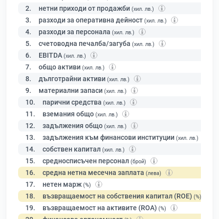
2.
нетни приходи от продажби
(хил. лв.)
3.
разходи за оперативна дейност
(хил. лв.)
4.
разходи за персонала
(хил. лв.)
5.
счетоводна печалба/загуба
(хил. лв.)
6.
EBITDA
(хил. лв.)
7.
общо активи
(хил. лв.)
8.
дълготрайни активи
(хил. лв.)
9.
материални запаси
(хил. лв.)
10.
парични средства
(хил. лв.)
11.
вземания общо
(хил. лв.)
12.
задължения общо
(хил. лв.)
13.
задължения към финансови институции
(хил. лв.)
14.
собствен капитал
(хил. лв.)
15.
средносписъчен персонал
(брой)
16.
средна нетна месечна заплата
(лева)
17.
нетен марж
(%)
18.
възвращаемост на собствения капитал (ROE)
(%)
19.
възвращаемост на активите (ROA)
(%)