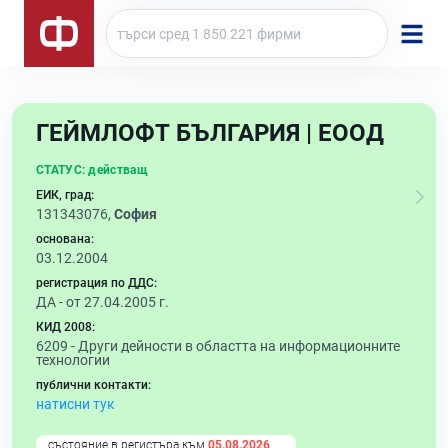
ГЕЙМЛОФТ БЪЛГАРИЯ | ЕООД
СТАТУС:
действащ
ЕИК, град:
131343076,
София
основана:
03.12.2004
регистрация по ДДС:
ДА - от 27.04.2005 г.
КИД 2008:
6209 -
Други дейности в областта на информационните
технологии
публични контакти:
натисни тук
състояние в регистъра към
05.08.2026