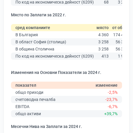
По код на икономическа дейност (6209)
68
3 288
Място по Заплати за 2022 г.
сред компаниите
място
от общо
В България
4 360
174 403
В област София (столица)
3 258
56 378
В община Столична
3 258
56 378
По код на икономическа дейност (6209)
413
1 961
Изменения на Основни Показатели за 2024 г.
показател
изменение
общо приходи
-2,5%
счетоводна печалба
-23,7%
EBITDA
-6,7%
общо активи
+39,7%
Месечни Нива на Заплати за 2024 г.