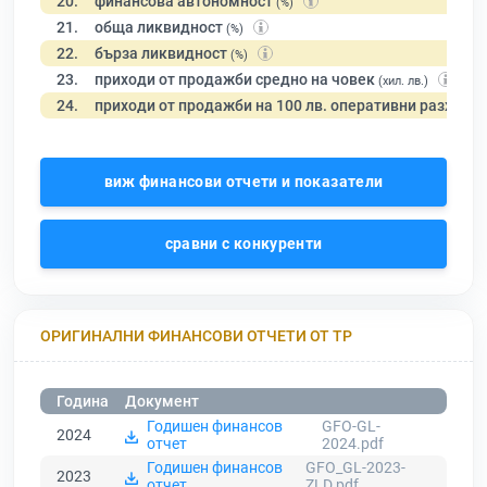
20.
финансова автономност
(%)
21.
обща ликвидност
(%)
22.
бърза ликвидност
(%)
23.
приходи от продажби средно на човек
(хил. лв.)
24.
приходи от продажби на 100 лв. оперативни разходи
виж финансови отчети и показатели
сравни с конкуренти
ОРИГИНАЛНИ ФИНАНСОВИ ОТЧЕТИ ОТ ТР
Година
Документ
Годишен финансов
GFO-GL-
2024
отчет
2024.pdf
Годишен финансов
GFO_GL-2023-
2023
отчет
ZLD.pdf