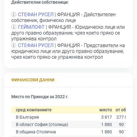
Действителни собственици:
СТЕФАН РУСЕЛ
| ФРАНЦИЯ - Действителен
собственик, физическо лице
ГЕЙМЛОФТ
| ФРАНЦИЯ - Юридическо лице или
друго правно образувание, чрез което пряко се
упражнява контрол
СТЕФАН РУСЕЛ
| ФРАНЦИЯ - Представители на
юридическо лице или друго правно образувание,
чрез което пряко се упражнява контрол
ФИНАНСОВИ ДАННИ
Място по Приходи за 2022 г.
сред компаниите
място
от общо
В България
3 817
277 019
В област София (столица)
1 880
90 178
В община Столична
1 880
90 178