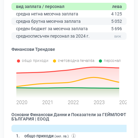
вид заплата / персонал
лева
средна нетна месечна заплата
4 125
средна брутна месечна заплата
5 052
среден бюджет за месечна заплата
5 696
средносписъчен персонал за 2024 г.
Финансови Трендове
общо приходи
счетоводна печалба
персонал
0
2020
2021
2022
2023
2024
Основни Финансови Данни и Показатели за ГЕЙМЛОФТ
БЪЛГАРИЯ | ЕООД
1.
общо приходи
(хил. лв.)