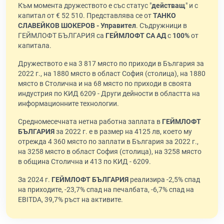
Към момента дружеството е със статус "
действащ
" и с
капитал от € 52 510. Представлява се от
ТАНКО
СЛАВЕЙКОВ ШОКЕРОВ - Управител
. Съдружници в
ГЕЙМЛОФТ БЪЛГАРИЯ са
ГЕЙМЛОФТ СА АД
с
100%
от
капитала.
Дружеството е на 3 817 място по приходи в България за
2022 г., на 1880 място в област София (столица), на 1880
място в Столична и на 68 място по приходи в своята
индустрия по КИД 6209 - Други дейности в областта на
информационните технологии.
Средномесечната нетна работна заплата в
ГЕЙМЛОФТ
БЪЛГАРИЯ
за 2022 г. е в размер на 4125 лв, което му
отрежда 4 360 място по заплати в България за 2022 г.,
на 3258 място в област София (столица), на 3258 място
в община Столична и 413 по КИД - 6209.
За 2024 г.
ГЕЙМЛОФТ БЪЛГАРИЯ
реализира -2,5% спад
на приходите, -23,7% спад на печалбата, -6,7% спад на
EBITDA, 39,7% ръст на активите.