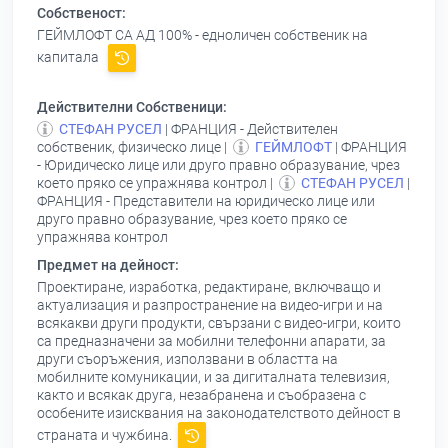
Собственост:
ГЕЙМЛОФТ СА АД
100% - едноличен собственик на
капитала
Действителни Собственици:
СТЕФАН РУСЕЛ
| ФРАНЦИЯ - Действителен
собственик, физическо лице |
ГЕЙМЛОФТ
| ФРАНЦИЯ
- Юридическо лице или друго правно образувание, чрез
което пряко се упражнява контрол |
СТЕФАН РУСЕЛ
|
ФРАНЦИЯ - Представители на юридическо лице или
друго правно образувание, чрез което пряко се
упражнява контрол
Предмет на дейност:
Проектиране, изработка, редактиране, включващо и
актуализация и разпространение на видео-игри и на
всякакви други продукти, свързани с видео-игри, които
са предназначени за мобилни телефонни апарати, за
други съоръжения, използвани в областта на
мобилните комуникации, и за дигиталната телевизия,
както и всякак друга, незабранена и съобразена с
особените изисквания на законодателството дейност в
страната и чужбина.