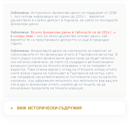
Забележка:
Исторически финансови данни се поддържат от 2008
г. Ако липсва информация за години до 2024 г. , вероятно
дружеството е спряло дейност в годината, за която са последните
финансови данни.
Забележка:
Всички финансови данни в таблиците са за 2024 г. и
в хиляди лева
– ако за някои дружества липсват данни, най-
вероятно те са преустановили дейността си още в предходни
години.
Забележка:
Финансовите данни на компаниите се извличат от
публикуваните от тях финансови отчети в Търговския регистър. В
много редки случаи финансовите данни може да бъдат непълни
или неточно извлечени, за което са създадени автоматизирани
вътрешни контроли за тяхното откриване, и те се поправят от
редактор. Това отнема време с оглед на стотиците хиляди отчети,
които всяка година се публикуват в Търговския регистър, като
ние поправяме несъответствията от по-големите към по-малките
компании. Ако забележите непълноти или неточности във вашите
или в други финансови отчети, можете да ни пишете, за да
ескалираме приоритета за тяхната корекция.
ВИЖ
ИСТОРИЧЕСКИ СЪДРУЖИЯ