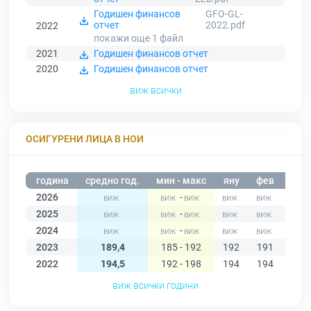
Годишен финансов
GFO-GL-
отчет
2022.pdf
2022
покажи още 1
файл
2021
Годишен финансов отчет
2020
Годишен финансов отчет
виж всички
ОСИГУРЕНИ ЛИЦА В НОИ
година
средно год.
мин - макс
яну
фев
мар
2026
-
2025
-
2024
-
2023
189,4
185 - 192
192
191
192
2022
194,5
192 - 198
194
194
192
виж всички години