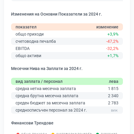
Изменения на Основни Показатели за 2024 г.
показател
изменение
общо приходи
+3,9%
счетоводна печалба
-47,2%
EBITDA
-32,2%
общо активи
+1,7%
Месечни Нива на Заплати за 2024 г.
вид заплата / персонал
лева
средна нетна месечна заплата
1 815
средна брутна месечна заплата
2 340
среден бюджет за месечна заплата
2 783
средносписъчен персонал за 2024 г.
Финансови Трендове