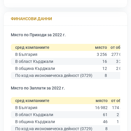
ФИНАНСОВИ ДАННИ
Място по Приходи за 2022 г.
сред компаниите
място
от общо
В България
3 256
277 019
В област Кърджали
16
3 205
В община Кърджали
12
2 021
По код на икономическа дейност (0729)
8
15
Място по Заплати за 2022 г.
сред компаниите
място
от общо
В България
16 982
174 403
В област Кърджали
61
2 145
В община Кърджали
46
1 351
По код на икономическа дейност (0729)
8
13