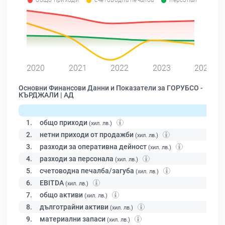
общо приходи
счетоводна печалба
персонал
0
2020
2021
2022
2023
2024
Основни Финансови Данни и Показатели за ГОРУБСО -
КЪРДЖАЛИ | АД
1.
общо приходи
(хил. лв.)
2.
нетни приходи от продажби
(хил. лв.)
3.
разходи за оперативна дейност
(хил. лв.)
4.
разходи за персонала
(хил. лв.)
5.
счетоводна печалба/загуба
(хил. лв.)
6.
EBITDA
(хил. лв.)
7.
общо активи
(хил. лв.)
8.
дълготрайни активи
(хил. лв.)
9.
материални запаси
(хил. лв.)