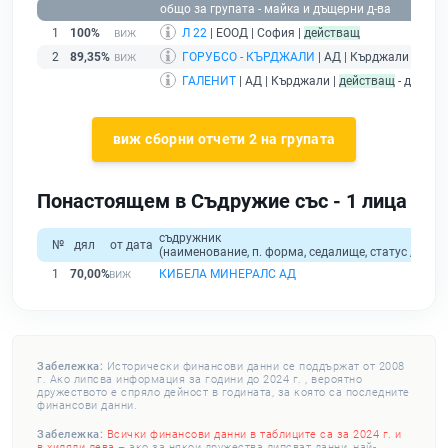
общо за групата - майка и дъщерни д-ва
1
100%
Л 22
| ЕООД | София |
действащ
2
89,35%
ГОРУБСО - КЪРДЖАЛИ
| АД | Кърджали |
дейс
ГАЛЕНИТ
| АД | Кърджали |
действащ
- дружес
виж сборни отчети 2 на групата
Понастоящем в Съдружие със - 1 лица
съдружник
№
дял
от дата
(наименование, п. форма, седалище, статус / физи
1
70,00%
КИБЕЛА МИНЕРАЛС АД
Забележка:
Исторически финансови данни се поддържат от 2008
г. Ако липсва информация за години до 2024 г. , вероятно
дружеството е спряло дейност в годината, за която са последните
финансови данни.
Забележка:
Всички финансови данни в таблиците са за 2024 г. и
в хиляди лева
– ако за някои дружества липсват данни, най-