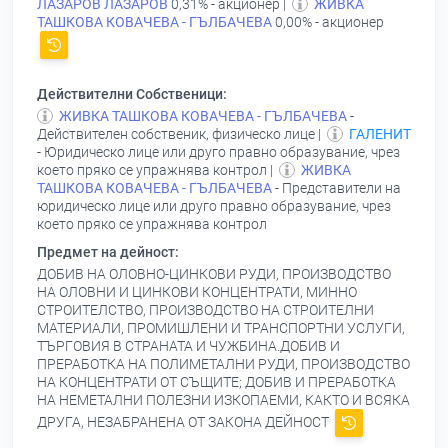
ЛАЗАРОВ ЛАЗАРОВ
0,31% - акционер |
ЖИВКА
ТАШКОВА КОВАЧЕВА - ГЪЛБАЧЕВА
0,00% - акционер
Действителни Собственици:
ЖИВКА ТАШКОВА КОВАЧЕВА - ГЪЛБАЧЕВА
-
Действителен собственик, физическо лице |
ГАЛЕНИТ
- Юридическо лице или друго правно образувание, чрез
което пряко се упражнява контрол |
ЖИВКА
ТАШКОВА КОВАЧЕВА - ГЪЛБАЧЕВА
- Представители на
юридическо лице или друго правно образувание, чрез
което пряко се упражнява контрол
Предмет на дейност:
ДОБИВ НА ОЛОВНО-ЦИНКОВИ РУДИ, ПРОИЗВОДСТВО
НА ОЛОВНИ И ЦИНКОВИ КОНЦЕНТРАТИ, МИННО
СТРОИТЕЛСТВО, ПРОИЗВОДСТВО НА СТРОИТЕЛНИ
МАТЕРИАЛИ, ПРОМИШЛЕНИ И ТРАНСПОРТНИ УСЛУГИ,
ТЪРГОВИЯ В СТРАНАТА И ЧУЖБИНА.ДОБИВ И
ПРЕРАБОТКА НА ПОЛИМЕТАЛНИ РУДИ, ПРОИЗВОДСТВО
НА КОНЦЕНТРАТИ ОТ СЪЩИТЕ; ДОБИВ И ПРЕРАБОТКА
НА НЕМЕТАЛНИ ПОЛЕЗНИ ИЗКОПАЕМИ, КАКТО И ВСЯКА
ДРУГА, НЕЗАБРАНЕНА ОТ ЗАКОНА ДЕЙНОСТ