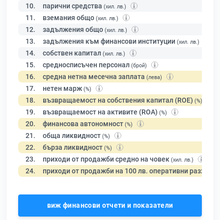
10.
парични средства
(хил. лв.)
11.
вземания общо
(хил. лв.)
12.
задължения общо
(хил. лв.)
13.
задължения към финансови институции
(хил. лв.)
14.
собствен капитал
(хил. лв.)
15.
средносписъчен персонал
(брой)
16.
средна нетна месечна заплата
(лева)
17.
нетен марж
(%)
18.
възвращаемост на собствения капитал (ROE)
(%)
19.
възвращаемост на активите (ROA)
(%)
20.
финансова автономност
(%)
21.
обща ликвидност
(%)
22.
бърза ликвидност
(%)
23.
приходи от продажби средно на човек
(хил. лв.)
24.
приходи от продажби на 100 лв. оперативни разходи
виж финансови отчети и показатели