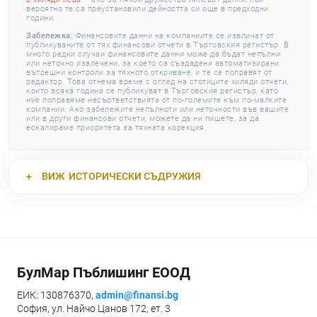
вероятно те са преустановили дейността си още в предходни
години.
Забележка:
Финансовите данни на компаниите се извличат от
публикуваните от тях финансови отчети в Търговския регистър. В
много редки случаи финансовите данни може да бъдат непълни
или неточно извлечени, за което са създадени автоматизирани
вътрешни контроли за тяхното откриване, и те се поправят от
редактор. Това отнема време с оглед на стотиците хиляди отчети,
които всяка година се публикуват в Търговския регистър, като
ние поправяме несъответствията от по-големите към по-малките
компании. Ако забележите непълноти или неточности във вашите
или в други финансови отчети, можете да ни пишете, за да
ескалираме приоритета за тяхната корекция.
ВИЖ
ИСТОРИЧЕСКИ СЪДРУЖИЯ
БулМар Пъблишинг ЕООД
ЕИК: 130876370,
admin@finansi.bg
София, ул. Найчо Цанов 172, ет. 3