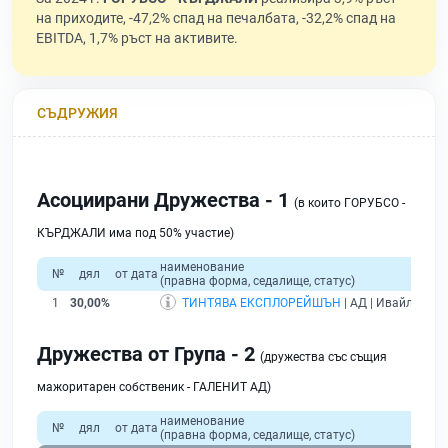
на приходите, -47,2% спад на печалбата, -32,2% спад на
EBITDA, 1,7% ръст на активите.
СЪДРУЖИЯ
Асоциирани Дружества - 1
(в които ГОРУБСО -
КЪРДЖАЛИ има под 50% участие)
наименование
№
дял
от дата
(правна форма, седалище, статус)
1
30,00%
ТИНТЯВА ЕКСПЛОРЕЙШЪН
| АД | Ивайловгра
Дружества от Група - 2
(дружества със същия
мажоритарен собственик - ГАЛЕНИТ АД)
наименование
№
дял
от дата
(правна форма, седалище, статус)