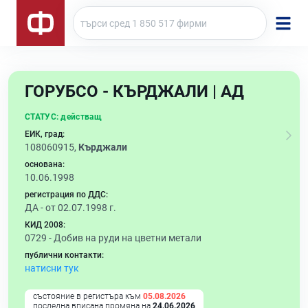
ГОРУБСО - КЪРДЖАЛИ | АД
СТАТУС:
действащ
ЕИК, град:
108060915,
Кърджали
основана:
10.06.1998
регистрация по ДДС:
ДА - от 02.07.1998 г.
КИД 2008:
0729 -
Добив на руди на цветни метали
публични контакти:
натисни тук
състояние в регистъра към
05.08.2026
последна вписана промяна на
24.06.2026