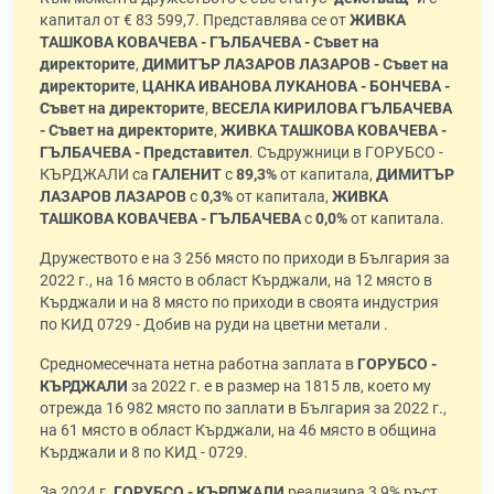
капитал от € 83 599,7. Представлява се от
ЖИВКА
ТАШКОВА КОВАЧЕВА - ГЪЛБАЧЕВА - Съвет на
директорите
,
ДИМИТЪР ЛАЗАРОВ ЛАЗАРОВ - Съвет на
директорите
,
ЦАНКА ИВАНОВА ЛУКАНОВА - БОНЧЕВА -
Съвет на директорите
,
ВЕСЕЛА КИРИЛОВА ГЪЛБАЧЕВА
- Съвет на директорите
,
ЖИВКА ТАШКОВА КОВАЧЕВА -
ГЪЛБАЧЕВА - Представител
. Съдружници в ГОРУБСО -
КЪРДЖАЛИ са
ГАЛЕНИТ
с
89,3%
от капитала,
ДИМИТЪР
ЛАЗАРОВ ЛАЗАРОВ
с
0,3%
от капитала,
ЖИВКА
ТАШКОВА КОВАЧЕВА - ГЪЛБАЧЕВА
с
0,0%
от капитала.
Дружеството е на 3 256 място по приходи в България за
2022 г., на 16 място в област Кърджали, на 12 място в
Кърджали и на 8 място по приходи в своята индустрия
по КИД 0729 - Добив на руди на цветни метали .
Средномесечната нетна работна заплата в
ГОРУБСО -
КЪРДЖАЛИ
за 2022 г. е в размер на 1815 лв, което му
отрежда 16 982 място по заплати в България за 2022 г.,
на 61 място в област Кърджали, на 46 място в община
Кърджали и 8 по КИД - 0729.
За 2024 г.
ГОРУБСО - КЪРДЖАЛИ
реализира 3,9% ръст