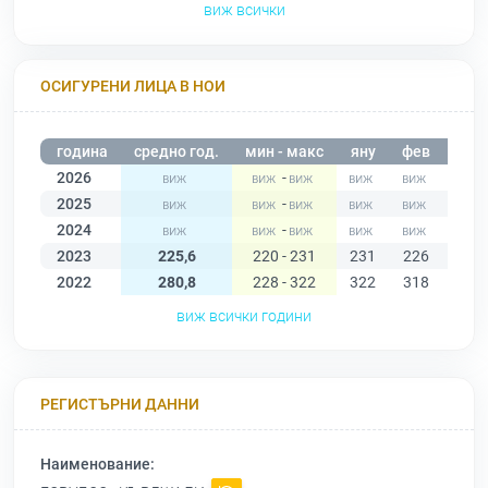
виж всички
ОСИГУРЕНИ ЛИЦА В НОИ
година
средно год.
мин - макс
яну
фев
мар
2026
-
2025
-
2024
-
2023
225,6
220 - 231
231
226
228
2022
280,8
228 - 322
322
318
313
виж всички години
РЕГИСТЪРНИ ДАННИ
Наименование: