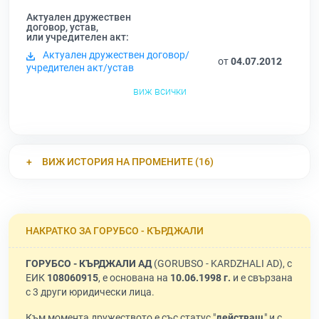
Актуален дружествен
договор, устав,
или учредителен акт:
Актуален дружествен договор/
от
04.07.2012
учредителен акт/устав
виж всички
ВИЖ ИСТОРИЯ НА ПРОМЕНИТЕ (16)
НАКРАТКО ЗА ГОРУБСО - КЪРДЖАЛИ
ГОРУБСО - КЪРДЖАЛИ АД
(GORUBSO - KARDZHALI AD), с
ЕИК
108060915
, е основана на
10.06.1998 г.
и е свързана
с 3 други юридически лица.
Към момента дружеството е със статус "
действащ
" и с