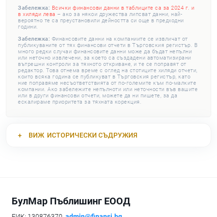
Забележка:
Всички финансови данни в таблиците са за 2024 г. и
в хиляди лева
– ако за някои дружества липсват данни, най-
вероятно те са преустановили дейността си още в предходни
години.
Забележка:
Финансовите данни на компаниите се извличат от
публикуваните от тях финансови отчети в Търговския регистър. В
много редки случаи финансовите данни може да бъдат непълни
или неточно извлечени, за което са създадени автоматизирани
вътрешни контроли за тяхното откриване, и те се поправят от
редактор. Това отнема време с оглед на стотиците хиляди отчети,
които всяка година се публикуват в Търговския регистър, като
ние поправяме несъответствията от по-големите към по-малките
компании. Ако забележите непълноти или неточности във вашите
или в други финансови отчети, можете да ни пишете, за да
ескалираме приоритета за тяхната корекция.
ВИЖ
ИСТОРИЧЕСКИ СЪДРУЖИЯ
БулМар Пъблишинг ЕООД
ЕИК: 130876370,
admin@finansi.bg