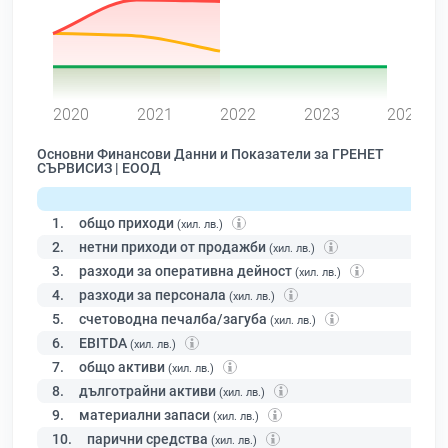
0
2020
2021
2022
2023
2024
Основни Финансови Данни и Показатели за ГРЕНЕТ
СЪРВИСИЗ | ЕООД
1.
общо приходи
(хил. лв.)
2.
нетни приходи от продажби
(хил. лв.)
3.
разходи за оперативна дейност
(хил. лв.)
4.
разходи за персонала
(хил. лв.)
5.
счетоводна печалба/загуба
(хил. лв.)
6.
EBITDA
(хил. лв.)
7.
общо активи
(хил. лв.)
8.
дълготрайни активи
(хил. лв.)
9.
материални запаси
(хил. лв.)
10.
парични средства
(хил. лв.)