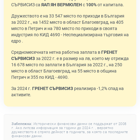
СЪРВИСИЗ са
ЯАП ЯН ВЕРМЮЛЕН
с
100%
от капитала.
Дружеството е на 33 547 място по приходи в България
за 2022 г., на 1452 място в област Благоевград, на 405
място в Петрич и на 780 място по приходи в своята
индустрия по КИД 4690 - Неспециализирана търговия на
едро .
Средномесечната нетна работна заплата в
ГРЕНЕТ
СЪРВИСИЗ
за 2022 г. е в размер на лв, което му отрежда
16 678 място по заплати в България за 2022 г., на 250
място в област Благоевград, на 55 място в община
Петрич и 355 по КИД - 4690.
За 2024 г.
ГРЕНЕТ СЪРВИСИЗ
реализира -1,2% спад на
активите.
Забележка:
Исторически финансови данни се поддържат от 2008
г. Ако липсва информация за години до 2024 г. , вероятно
дружеството е спряло дейност в годината, за която са последните
финансови данни.