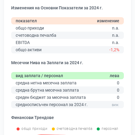
Изменения на Основни Показатели за 2024 г.
показател
изменение
общо приходи
n.a.
счетоводна печалба
n.a.
EBITDA
n.a.
общо активи
-1,2%
Месечни Нива на Заплати за 2024 г.
вид заплата / персонал
лева
средна нетна месечна заплата
0
средна брутна месечна заплата
0
среден бюджет за месечна заплата
0
средносписъчен персонал за 2024 г.
Финансови Трендове
общо приходи
счетоводна печалба
персонал