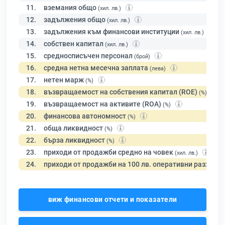
11.
вземания общо
(хил. лв.)
12.
задължения общо
(хил. лв.)
13.
задължения към финансови институции
(хил. лв.)
14.
собствен капитал
(хил. лв.)
15.
средносписъчен персонал
(брой)
16.
средна нетна месечна заплата
(лева)
17.
нетен марж
(%)
18.
възвращаемост на собствения капитал (ROE)
(%)
19.
възвращаемост на активите (ROA)
(%)
20.
финансова автономност
(%)
21.
обща ликвидност
(%)
22.
бърза ликвидност
(%)
23.
приходи от продажби средно на човек
(хил. лв.)
24.
приходи от продажби на 100 лв. оперативни разходи
виж финансови отчети и показатели