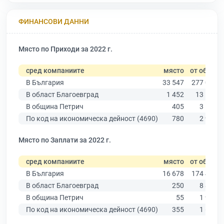
ФИНАНСОВИ ДАННИ
Място по Приходи за 2022 г.
сред компаниите
място
от общо
В България
33 547
277 019
В област Благоевград
1 452
13 529
В община Петрич
405
3 136
По код на икономическа дейност (4690)
780
2 922
Място по Заплати за 2022 г.
сред компаниите
място
от общо
В България
16 678
174 403
В област Благоевград
250
8 826
В община Петрич
55
1 963
По код на икономическа дейност (4690)
355
1 619