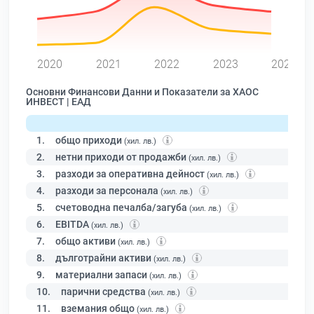
0
2020
2021
2022
2023
2024
Основни Финансови Данни и Показатели за ХАОС
ИНВЕСТ | ЕАД
1.
общо приходи
(хил. лв.)
2.
нетни приходи от продажби
(хил. лв.)
3.
разходи за оперативна дейност
(хил. лв.)
4.
разходи за персонала
(хил. лв.)
5.
счетоводна печалба/загуба
(хил. лв.)
6.
EBITDA
(хил. лв.)
7.
общо активи
(хил. лв.)
8.
дълготрайни активи
(хил. лв.)
9.
материални запаси
(хил. лв.)
10.
парични средства
(хил. лв.)
11.
вземания общо
(хил. лв.)