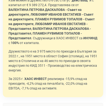
Към момента дружеството е със статус "
действащ
" и с
капитал от € 9 389 272,4. Представлява се от
ВАЛЕНТИНА ПЕТРОВА ДАСКАЛОВА - Съвет на
директорите
,
ЛЮБОМИР ИВАНОВ ЕВСТАТИЕВ - Съвет
на директорите
,
ПЛАМЕН РУВИМОВ ТОПАЛОВ - Съвет
на директорите
,
ЛЮБОМИР ИВАНОВ ЕВСТАТИЕВ -
Представител
,
ВАЛЕНТИНА ПЕТРОВА ДАСКАЛОВА -
Представител
,
ПЛАМЕН РУВИМОВ ТОПАЛОВ -
Представител
. Съдружници в ХАОС ИНВЕСТ са
ИНУИНД
с
100%
от капитала.
Дружеството е на 3 975 място по приходи в България за
2022 г., на 1951 място в област София (столица), на 1951
място в Столична и на 46 място по приходи в своята
индустрия по КИД 3511 - Производство на електрическа
енергия.
За 2025 г.
ХАОС ИНВЕСТ
реализира -15,9% спад на
приходите, -4,2% спад на печалбата, -22,0% спад на
EBITDA, -7,1% спад на активите.