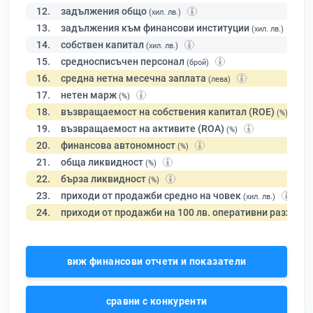
12.
задължения общо
(хил. лв.)
13.
задължения към финансови институции
(хил. лв.)
14.
собствен капитал
(хил. лв.)
15.
средносписъчен персонал
(брой)
16.
средна нетна месечна заплата
(лева)
17.
нетен марж
(%)
18.
възвращаемост на собствения капитал (ROE)
(%)
19.
възвращаемост на активите (ROA)
(%)
20.
финансова автономност
(%)
21.
обща ликвидност
(%)
22.
бърза ликвидност
(%)
23.
приходи от продажби средно на човек
(хил. лв.)
24.
приходи от продажби на 100 лв. оперативни разходи
виж финансови отчети и показатели
сравни с конкуренти