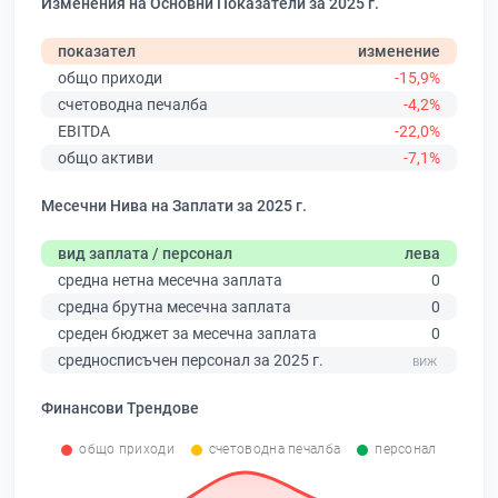
Изменения на Основни Показатели за 2025 г.
показател
изменение
общо приходи
-15,9%
счетоводна печалба
-4,2%
EBITDA
-22,0%
общо активи
-7,1%
Месечни Нива на Заплати за 2025 г.
вид заплата / персонал
лева
средна нетна месечна заплата
0
средна брутна месечна заплата
0
среден бюджет за месечна заплата
0
средносписъчен персонал за 2025 г.
Финансови Трендове
общо приходи
счетоводна печалба
персонал