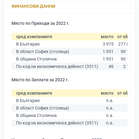
ФИНАНСОВИ ДАННИ
Място по Приходи за 2022 г.
сред компаниите
място
от общо
В България
3 975
277 019
В област София (столица)
1 951
90 178
В община Столична
1 951
90 178
По код на икономическа дейност (3511)
46
2 178
Място по Заплати за 2022 г.
сред компаниите
място
от общо
В България
n.a.
В област София (столица)
n.a.
В община Столична
n.a.
По код на икономическа дейност (3511)
n.a.