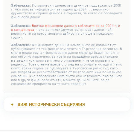
Забележка:
Исторически финансови данни се поддържат от 2008
г. Ако липсва информация за години до 2024 г. , вероятно
дружеството е спряло дейност в годината, за която са последните
финансови данни.
Забележка:
Всички финансови данни в таблиците са за 2024 г. и
в хиляди лева
– ако за някои дружества липсват данни, най-
вероятно те са преустановили дейността си още в предходни
години.
Забележка:
Финансовите данни на компаниите се извличат от
публикуваните от тях финансови отчети в Търговския регистър. В
много редки случаи финансовите данни може да бъдат непълни
или неточно извлечени, за което са създадени автоматизирани
вътрешни контроли за тяхното откриване, и те се поправят от
редактор. Това отнема време с оглед на стотиците хиляди отчети,
които всяка година се публикуват в Търговския регистър, като
ние поправяме несъответствията от по-големите към по-малките
компании. Ако забележите непълноти или неточности във вашите
или в други финансови отчети, можете да ни пишете, за да
ескалираме приоритета за тяхната корекция.
ВИЖ
ИСТОРИЧЕСКИ СЪДРУЖИЯ