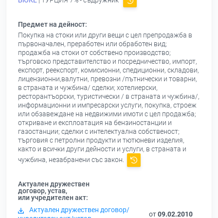
БЮКЕ
| ТУРЦИЯ 7% - съдружник
Предмет на дейност:
Покупка на стоки или други вещи с цел препродажба в
първоначален, преработен или обработен вид;
продажба на стоки от собствено производство;
търговско представителство и посредничество, импорт,
експорт, реекспорт, комисионни, спедиционни, складови,
лицензионни,валутни, превозни /пътнически и товарни,
в страната и чужбина/ сделки; хотелиерски,
ресторантъорски, туристически / в страната и чужбина/,
информационни и импресарски услуги, покупка, строеж
или обзавеждане на недвижими имоти с цел продажба;
откриване и експлоатация на бензиностанции и
газостанции; сделки с интелектуална собственост;
търговия с петролни продукти и тютюневи изделия,
както и всички други дейности и услуги, в страната и
чужбина, незабранени със закон.
Актуален дружествен
договор, устав,
или учредителен акт:
Актуален дружествен договор/
от
09.02.2010