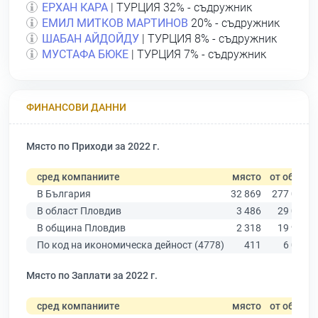
ЕРХАН КАРА
| ТУРЦИЯ 32% - съдружник
ЕМИЛ МИТКОВ МАРТИНОВ
20% - съдружник
ШАБАН АЙДОЙДУ
| ТУРЦИЯ 8% - съдружник
МУСТАФА БЮКЕ
| ТУРЦИЯ 7% - съдружник
ФИНАНСОВИ ДАННИ
Място по Приходи за 2022 г.
сред компаниите
място
от общо
В България
32 869
277 019
В област Пловдив
3 486
29 067
В община Пловдив
2 318
19 939
По код на икономическа дейност (4778)
411
6 089
Място по Заплати за 2022 г.
сред компаниите
място
от общо