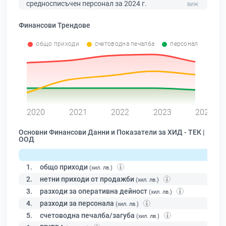
средносписъчен персонал за 2024 г.
Финансови Трендове
общо приходи
счетоводна печалба
персонал
0
2020
2021
2022
2023
2024
Основни Финансови Данни и Показатели за ХИД - ТЕК |
ООД
1.
общо приходи
(хил. лв.)
2.
нетни приходи от продажби
(хил. лв.)
3.
разходи за оперативна дейност
(хил. лв.)
4.
разходи за персонала
(хил. лв.)
5.
счетоводна печалба/загуба
(хил. лв.)