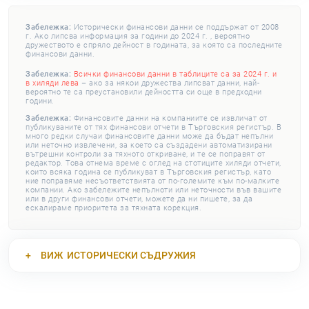
Забележка:
Исторически финансови данни се поддържат от 2008
г. Ако липсва информация за години до 2024 г. , вероятно
дружеството е спряло дейност в годината, за която са последните
финансови данни.
Забележка:
Всички финансови данни в таблиците са за 2024 г. и
в хиляди лева
– ако за някои дружества липсват данни, най-
вероятно те са преустановили дейността си още в предходни
години.
Забележка:
Финансовите данни на компаниите се извличат от
публикуваните от тях финансови отчети в Търговския регистър. В
много редки случаи финансовите данни може да бъдат непълни
или неточно извлечени, за което са създадени автоматизирани
вътрешни контроли за тяхното откриване, и те се поправят от
редактор. Това отнема време с оглед на стотиците хиляди отчети,
които всяка година се публикуват в Търговския регистър, като
ние поправяме несъответствията от по-големите към по-малките
компании. Ако забележите непълноти или неточности във вашите
или в други финансови отчети, можете да ни пишете, за да
ескалираме приоритета за тяхната корекция.
ВИЖ
ИСТОРИЧЕСКИ СЪДРУЖИЯ