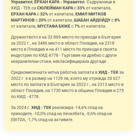
Управител
,
ЕРХАН КАРА - Управител
. Съдружници в
ХИД - ТЕК са
СЮЛЕЙМАН КАРА
с
33%
от капитала,
ЕРХАН КАРА
с
32%
от капитала,
ЕМИЛ МИТКОВ
МАРТИНОВ
с
20%
от капитала,
ШАБАН АЙДОЙДУ
с
8%
от капитала,
МУСТАФА БЮКЕ
с
7%
от капитала.
Дружеството е на 32 869 място по приходи в България
за 2022 г., на 3486 място в област Пловдив, на 2318
място в Пловдив и на 411 място по приходи в своята
индустрия по КИД 4778 - Търговия на дребно с други
нехранителни стоки, некласифицирана другаде .
Средномесечната нетна работна заплата в
ХИД - ТЕК
за
2022 г. е в размер на 1129 лв, което му отрежда 28 627
място по заплати в България за 2022 г., на 2313 място в
област Пловдив, на 1730 място в община Пловдив и 275
по КИД - 4778.
За 2024 г.
ХИД - ТЕК
реализира -14,6% спад на
приходите, -10,0% спад на печалбата, -9,6% спад на
EBITDA, -1,7% спад на активите.