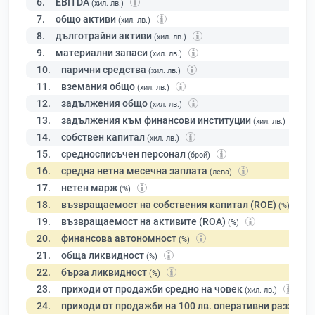
6.
EBITDA
(хил. лв.)
7.
общо активи
(хил. лв.)
8.
дълготрайни активи
(хил. лв.)
9.
материални запаси
(хил. лв.)
10.
парични средства
(хил. лв.)
11.
вземания общо
(хил. лв.)
12.
задължения общо
(хил. лв.)
13.
задължения към финансови институции
(хил. лв.)
14.
собствен капитал
(хил. лв.)
15.
средносписъчен персонал
(брой)
16.
средна нетна месечна заплата
(лева)
17.
нетен марж
(%)
18.
възвращаемост на собствения капитал (ROE)
(%)
19.
възвращаемост на активите (ROA)
(%)
20.
финансова автономност
(%)
21.
обща ликвидност
(%)
22.
бърза ликвидност
(%)
23.
приходи от продажби средно на човек
(хил. лв.)
24.
приходи от продажби на 100 лв. оперативни разходи