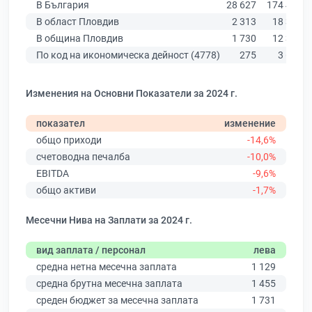
В България
28 627
174 403
В област Пловдив
2 313
18 305
В община Пловдив
1 730
12 387
По код на икономическа дейност (4778)
275
3 676
Изменения на Основни Показатели за 2024 г.
показател
изменение
общо приходи
-14,6%
счетоводна печалба
-10,0%
EBITDA
-9,6%
общо активи
-1,7%
Месечни Нива на Заплати за 2024 г.
вид заплата / персонал
лева
средна нетна месечна заплата
1 129
средна брутна месечна заплата
1 455
среден бюджет за месечна заплата
1 731