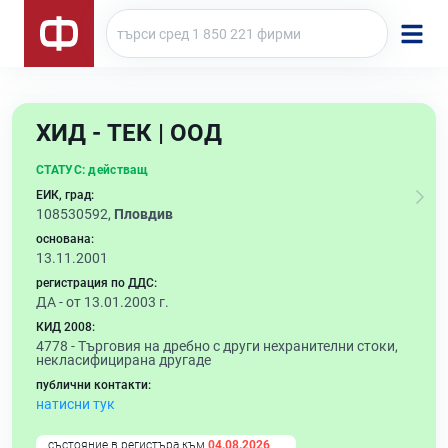
ХИД - ТЕК | ООД
СТАТУС:
действащ
ЕИК, град:
108530592,
Пловдив
основана:
13.11.2001
регистрация по ДДС:
ДА - от 13.01.2003 г.
КИД 2008:
4778 -
Търговия на дребно с други нехранителни стоки,
некласифицирана другаде
публични контакти:
натисни тук
състояние в регистъра към
04.08.2026