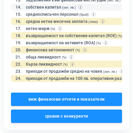
13.
задължения към финансови институции
(хил. лв.)
14.
собствен капитал
(хил. лв.)
15.
средносписъчен персонал
(брой)
16.
средна нетна месечна заплата
(лева)
17.
нетен марж
(%)
18.
възвращаемост на собствения капитал (ROE)
(%)
19.
възвращаемост на активите (ROA)
(%)
20.
финансова автономност
(%)
21.
обща ликвидност
(%)
22.
бърза ликвидност
(%)
23.
приходи от продажби средно на човек
(хил. лв.)
24.
приходи от продажби на 100 лв. оперативни разходи
виж финансови отчети и показатели
сравни с конкуренти