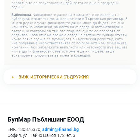
вероятно те са преустановили дейността си още в предходни
години.
Забележка:
Финансовите данни на компаниите се извличат от
публикуваните от тях финансови отчети в Търговския регистър. В
много редки случаи финансовите данни може да бъдат непълни
или неточно извлечени, за което са създадени автоматизирани
вътрешни контроли за тяхното откриване, и те се поправят от
редактор. Това отнема време с оглед на стотиците хиляди отчети,
които всяка година се публикуват в Търговския регистър, като
ние поправяме несъответствията от по-големите към по-малките
компании. Ако забележите непълноти или неточности във вашите
или в други финансови отчети, можете да ни пишете, за да
ескалираме приоритета за тяхната корекция.
ВИЖ
ИСТОРИЧЕСКИ СЪДРУЖИЯ
БулМар Пъблишинг ЕООД
ЕИК: 130876370,
admin@finansi.bg
София, ул. Найчо Цанов 172, ет. 3