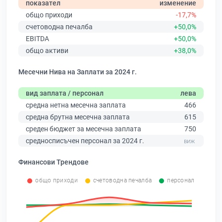
показател
изменение
общо приходи
-17,7%
счетоводна печалба
+50,0%
EBITDA
+50,0%
общо активи
+38,0%
Месечни Нива на Заплати за 2024 г.
вид заплата / персонал
лева
средна нетна месечна заплата
466
средна брутна месечна заплата
615
среден бюджет за месечна заплата
750
средносписъчен персонал за 2024 г.
Финансови Трендове
общо приходи
счетоводна печалба
персонал
0