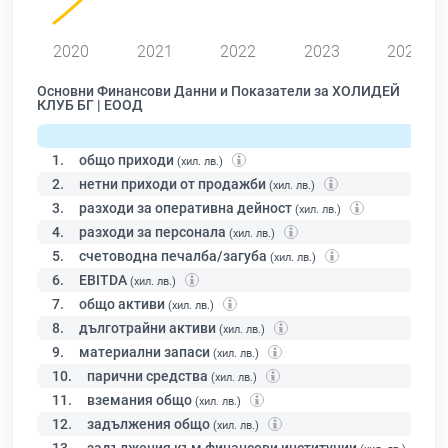
2020
2021
2022
2023
2024
Основни Финансови Данни и Показатели за ХОЛИДЕЙ
КЛУБ БГ | ЕООД
1.
общо приходи
(хил. лв.)
2.
нетни приходи от продажби
(хил. лв.)
3.
разходи за оперативна дейност
(хил. лв.)
4.
разходи за персонала
(хил. лв.)
5.
счетоводна печалба/загуба
(хил. лв.)
6.
EBITDA
(хил. лв.)
7.
общо активи
(хил. лв.)
8.
дълготрайни активи
(хил. лв.)
9.
материални запаси
(хил. лв.)
10.
парични средства
(хил. лв.)
11.
вземания общо
(хил. лв.)
12.
задължения общо
(хил. лв.)