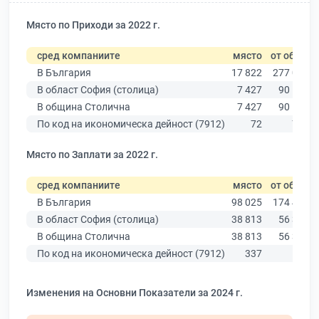
Място по Приходи за 2022 г.
сред компаниите
място
от общо
В България
17 822
277 019
В област София (столица)
7 427
90 178
В община Столична
7 427
90 178
По код на икономическа дейност (7912)
72
770
Място по Заплати за 2022 г.
сред компаниите
място
от общо
В България
98 025
174 403
В област София (столица)
38 813
56 378
В община Столична
38 813
56 378
По код на икономическа дейност (7912)
337
533
Изменения на Основни Показатели за 2024 г.