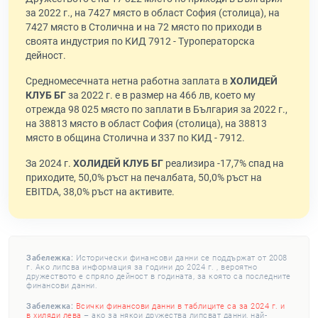
за 2022 г., на 7427 място в област София (столица), на
7427 място в Столична и на 72 място по приходи в
своята индустрия по КИД 7912 - Туроператорска
дейност.
Средномесечната нетна работна заплата в
ХОЛИДЕЙ
КЛУБ БГ
за 2022 г. е в размер на 466 лв, което му
отрежда 98 025 място по заплати в България за 2022 г.,
на 38813 място в област София (столица), на 38813
място в община Столична и 337 по КИД - 7912.
За 2024 г.
ХОЛИДЕЙ КЛУБ БГ
реализира -17,7% спад на
приходите, 50,0% ръст на печалбата, 50,0% ръст на
EBITDA, 38,0% ръст на активите.
Забележка:
Исторически финансови данни се поддържат от 2008
г. Ако липсва информация за години до 2024 г. , вероятно
дружеството е спряло дейност в годината, за която са последните
финансови данни.
Забележка:
Всички финансови данни в таблиците са за 2024 г. и
в хиляди лева
– ако за някои дружества липсват данни, най-