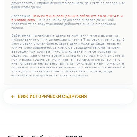
дружеството е спряло дейност в годината, за която са последните
финансови данни.
Забележка:
Всички финансови данни в таблиците са за 2024 г. и
в хиляди лева
– ако за някои дружества липсват данни, най-
вероятно те са преустановили дейността си още в предходни
години.
Забележка:
Финансовите данни на компаниите се извличат от
публикуваните от тях финансови отчети в Търговския регистър. В
много редки случаи финансовите данни може да бъдат непълни
или неточно извлечени, за което са създадени автоматизирани
вътрешни контроли за тяхното откриване, и те се поправят от
редактор. Това отнема време с оглед на стотиците хиляди отчети,
които всяка година се публикуват в Търговския регистър, като
ние поправяме несъответствията от по-големите към по-малките
компании. Ако забележите непълноти или неточности във вашите
или в други финансови отчети, можете да ни пишете, за да
ескалираме приоритета за тяхната корекция.
ВИЖ
ИСТОРИЧЕСКИ СЪДРУЖИЯ