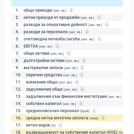
1.
общо приходи
(хил. лв.)
2.
нетни приходи от продажби
(хил. лв.)
3.
разходи за оперативна дейност
(хил. лв.)
4.
разходи за персонала
(хил. лв.)
5.
счетоводна печалба/загуба
(хил. лв.)
6.
EBITDA
(хил. лв.)
7.
общо активи
(хил. лв.)
8.
дълготрайни активи
(хил. лв.)
9.
материални запаси
(хил. лв.)
10.
парични средства
(хил. лв.)
11.
вземания общо
(хил. лв.)
12.
задължения общо
(хил. лв.)
13.
задължения към финансови институции
(хил. лв.)
14.
собствен капитал
(хил. лв.)
15.
средносписъчен персонал
(брой)
16.
средна нетна месечна заплата
(лева)
17.
нетен марж
(%)
18.
възвращаемост на собствения капитал (ROE)
(%)