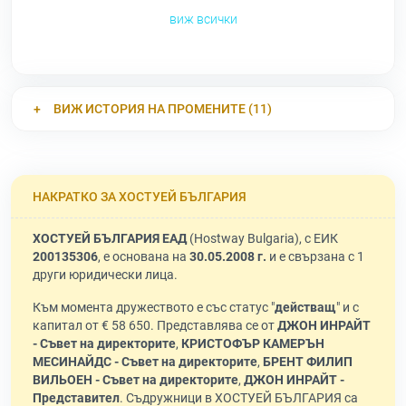
виж всички
ВИЖ ИСТОРИЯ НА ПРОМЕНИТЕ (11)
НАКРАТКО ЗА ХОСТУЕЙ БЪЛГАРИЯ
ХОСТУЕЙ БЪЛГАРИЯ ЕАД
(Hostway Bulgaria), с ЕИК
200135306
, е основана на
30.05.2008 г.
и е свързана с 1
други юридически лица.
Към момента дружеството е със статус "
действащ
" и с
капитал от € 58 650. Представлява се от
ДЖОН ИНРАЙТ
- Съвет на директорите
,
КРИСТОФЪР КАМЕРЪН
МЕСИНАЙДС - Съвет на директорите
,
БРЕНТ ФИЛИП
ВИЛЬОЕН - Съвет на директорите
,
ДЖОН ИНРАЙТ -
Представител
. Съдружници в ХОСТУЕЙ БЪЛГАРИЯ са