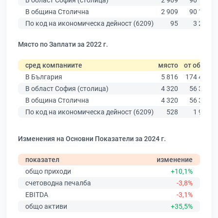
В област София (столица)
2 909
90 178
В община Столична
2 909
90 178
По код на икономическа дейност (6209)
95
3 288
Място по Заплати за 2022 г.
сред компаниите
място
от общо
В България
5 816
174 403
В област София (столица)
4 320
56 378
В община Столична
4 320
56 378
По код на икономическа дейност (6209)
528
1 961
Изменения на Основни Показатели за 2024 г.
показател
изменение
общо приходи
+10,1%
счетоводна печалба
-3,8%
EBITDA
-3,1%
общо активи
+35,5%