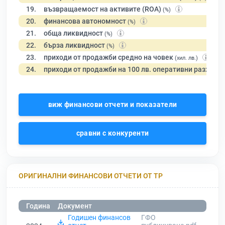
19.
възвращаемост на активите (ROA)
(%)
20.
финансова автономност
(%)
21.
обща ликвидност
(%)
22.
бърза ликвидност
(%)
23.
приходи от продажби средно на човек
(хил. лв.)
24.
приходи от продажби на 100 лв. оперативни разходи
виж финансови отчети и показатели
сравни с конкуренти
ОРИГИНАЛНИ ФИНАНСОВИ ОТЧЕТИ ОТ ТР
Година
Документ
Годишен финансов
ГФО