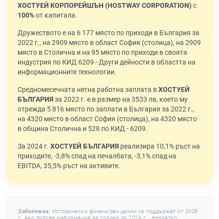
ХОСТУЕЙ КОРПОРЕЙШЪН (НOSTWAY СORPORATION)
с
100%
от капитала.
Дружеството е на 6 177 място по приходи в България за
2022 г., на 2909 място в област София (столица), на 2909
място в Столична и на 95 място по приходи в своята
индустрия по КИД 6209 - Други дейности в областта на
информационните технологии.
Средномесечната нетна работна заплата в
ХОСТУЕЙ
БЪЛГАРИЯ
за 2022 г. е в размер на 3533 лв, което му
отрежда 5 816 място по заплати в България за 2022 г.,
на 4320 място в област София (столица), на 4320 място
в община Столична и 528 по КИД - 6209.
За 2024 г.
ХОСТУЕЙ БЪЛГАРИЯ
реализира 10,1% ръст на
приходите, -3,8% спад на печалбата, -3,1% спад на
EBITDA, 35,5% ръст на активите.
Забележка:
Исторически финансови данни се поддържат от 2008
г. Ако липсва информация за години до 2024 г. , вероятно