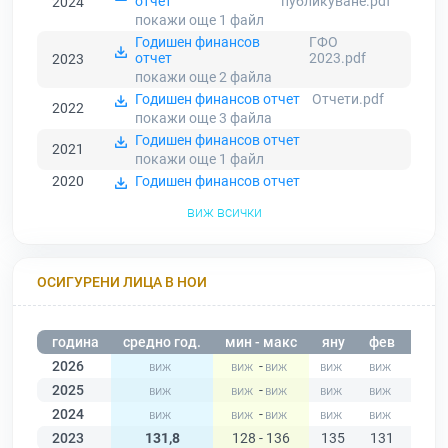
отчет
публикуване.pdf
2024
покажи още 1
файл
Годишен финансов
ГФО
отчет
2023.pdf
2023
покажи още 2
файла
Годишен финансов отчет
Отчети.pdf
2022
покажи още 3
файла
Годишен финансов отчет
2021
покажи още 1
файл
2020
Годишен финансов отчет
виж всички
ОСИГУРЕНИ ЛИЦА В НОИ
година
средно год.
мин - макс
яну
фев
мар
2026
-
2025
-
2024
-
2023
131,8
128 - 136
135
131
135