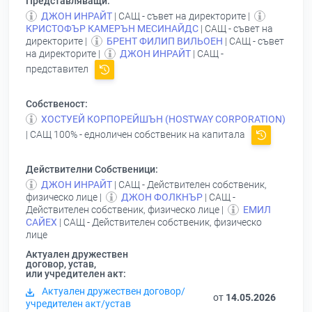
Представляващи:
ДЖОН ИНРАЙТ
| САЩ - съвет на директорите |
КРИСТОФЪР КАМЕРЪН МЕСИНАЙДС
| САЩ - съвет на
директорите |
БРЕНТ ФИЛИП ВИЛЬОЕН
| САЩ - съвет
на директорите |
ДЖОН ИНРАЙТ
| САЩ -
представител
Собственост:
ХОСТУЕЙ КОРПОРЕЙШЪН (НOSTWAY СORPORATION)
| САЩ 100% - едноличен собственик на капитала
Действителни Собственици:
ДЖОН ИНРАЙТ
| САЩ - Действителен собственик,
физическо лице |
ДЖОН ФОЛКНЪР
| САЩ -
Действителен собственик, физическо лице |
ЕМИЛ
САЙЕХ
| САЩ - Действителен собственик, физическо
лице
Актуален дружествен
договор, устав,
или учредителен акт:
Актуален дружествен договор/
от
14.05.2026
учредителен акт/устав