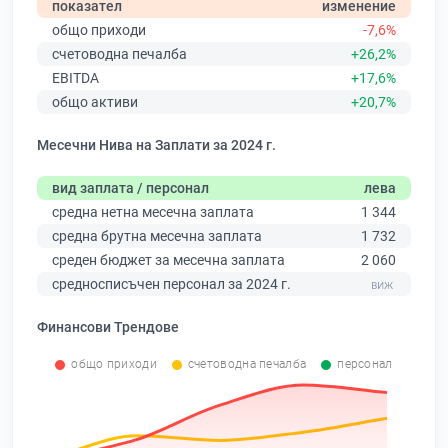
показател
изменение
общо приходи
-7,6%
счетоводна печалба
+26,2%
EBITDA
+17,6%
общо активи
+20,7%
Месечни Нива на Заплати за 2024 г.
вид заплата / персонал
лева
средна нетна месечна заплата
1 344
средна брутна месечна заплата
1 732
среден бюджет за месечна заплата
2 060
средносписъчен персонал за 2024 г.
Финансови Трендове
общо приходи
счетоводна печалба
персонал