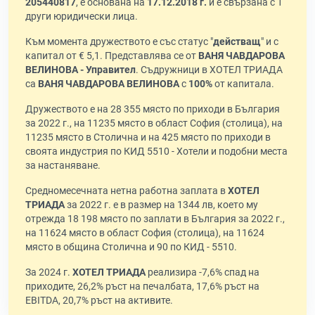
205440817
, е основана на
17.12.2018 г.
и е свързана с 1
други юридически лица.
Към момента дружеството е със статус "
действащ
" и с
капитал от € 5,1. Представлява се от
ВАНЯ ЧАВДАРОВА
ВЕЛИНОВА - Управител
. Съдружници в ХОТЕЛ ТРИАДА
са
ВАНЯ ЧАВДАРОВА ВЕЛИНОВА
с
100%
от капитала.
Дружеството е на 28 355 място по приходи в България
за 2022 г., на 11235 място в област София (столица), на
11235 място в Столична и на 425 място по приходи в
своята индустрия по КИД 5510 - Хотели и подобни места
за настаняване.
Средномесечната нетна работна заплата в
ХОТЕЛ
ТРИАДА
за 2022 г. е в размер на 1344 лв, което му
отрежда 18 198 място по заплати в България за 2022 г.,
на 11624 място в област София (столица), на 11624
място в община Столична и 90 по КИД - 5510.
За 2024 г.
ХОТЕЛ ТРИАДА
реализира -7,6% спад на
приходите, 26,2% ръст на печалбата, 17,6% ръст на
EBITDA, 20,7% ръст на активите.