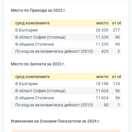
Място по Приходи за 2022 г.
сред компаниите
място
от общо
В България
28 355
277 019
В област София (столица)
11 235
90 178
В община Столична
11 235
90 178
По код на икономическа дейност (5510)
425
2 770
Място по Заплати за 2022 г.
сред компаниите
място
от общо
В България
18 198
174 403
В област София (столица)
11 624
56 378
В община Столична
11 624
56 378
По код на икономическа дейност (5510)
90
1 922
Изменения на Основни Показатели за 2024 г.