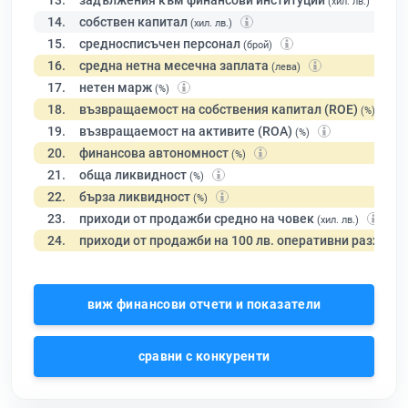
13.
задължения към финансови институции
(хил. лв.)
14.
собствен капитал
(хил. лв.)
15.
средносписъчен персонал
(брой)
16.
средна нетна месечна заплата
(лева)
17.
нетен марж
(%)
18.
възвращаемост на собствения капитал (ROE)
(%)
19.
възвращаемост на активите (ROA)
(%)
20.
финансова автономност
(%)
21.
обща ликвидност
(%)
22.
бърза ликвидност
(%)
23.
приходи от продажби средно на човек
(хил. лв.)
24.
приходи от продажби на 100 лв. оперативни разходи
виж финансови отчети и показатели
сравни с конкуренти