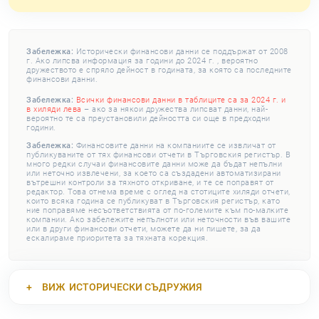
Забележка:
Исторически финансови данни се поддържат от 2008
г. Ако липсва информация за години до 2024 г. , вероятно
дружеството е спряло дейност в годината, за която са последните
финансови данни.
Забележка:
Всички финансови данни в таблиците са за 2024 г. и
в хиляди лева
– ако за някои дружества липсват данни, най-
вероятно те са преустановили дейността си още в предходни
години.
Забележка:
Финансовите данни на компаниите се извличат от
публикуваните от тях финансови отчети в Търговския регистър. В
много редки случаи финансовите данни може да бъдат непълни
или неточно извлечени, за което са създадени автоматизирани
вътрешни контроли за тяхното откриване, и те се поправят от
редактор. Това отнема време с оглед на стотиците хиляди отчети,
които всяка година се публикуват в Търговския регистър, като
ние поправяме несъответствията от по-големите към по-малките
компании. Ако забележите непълноти или неточности във вашите
или в други финансови отчети, можете да ни пишете, за да
ескалираме приоритета за тяхната корекция.
ВИЖ
ИСТОРИЧЕСКИ СЪДРУЖИЯ