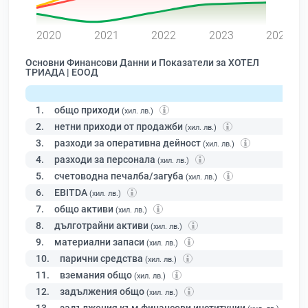
0
2020
2021
2022
2023
2024
Основни Финансови Данни и Показатели за ХОТЕЛ
ТРИАДА | ЕООД
1.
общо приходи
(хил. лв.)
2.
нетни приходи от продажби
(хил. лв.)
3.
разходи за оперативна дейност
(хил. лв.)
4.
разходи за персонала
(хил. лв.)
5.
счетоводна печалба/загуба
(хил. лв.)
6.
EBITDA
(хил. лв.)
7.
общо активи
(хил. лв.)
8.
дълготрайни активи
(хил. лв.)
9.
материални запаси
(хил. лв.)
10.
парични средства
(хил. лв.)
11.
вземания общо
(хил. лв.)
12.
задължения общо
(хил. лв.)