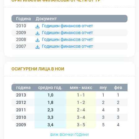
Година
Документ
2010
Годишен финансов отчет
2009
Годишен финансов отчет
2008
Годишен финансов отчет
2007
Годишен финансов отчет
ОСИГУРЕНИ ЛИЦА В НОИ
година
средно год.
мин - макс
яну
фев
мар
2013
1,0
1 - 1
1
1
1
2012
1,8
1 - 2
2
2
2
2011
2,3
2 - 4
4
3
2
2010
3,3
3 - 4
3
3
3
2009
3,4
3 - 5
5
4
4
виж всички години