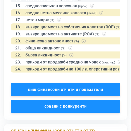
15.
средносписъчен персонал
(брой)
16.
средна нетна месечна заплата
(лева)
17.
нетен марж
(%)
18.
възвращаемост на собствения капитал (ROE)
(%)
19.
възвращаемост на активите (ROA)
(%)
20.
финансова автономност
(%)
21.
обща ликвидност
(%)
22.
бърза ликвидност
(%)
23.
приходи от продажби средно на човек
(хил. лв.)
24.
приходи от продажби на 100 лв. оперативни разходи
виж финансови отчети и показатели
сравни с конкуренти
ОРИГИНАЛНИ ФИНАНСОВИ ОТЧЕТИ ОТ ТР