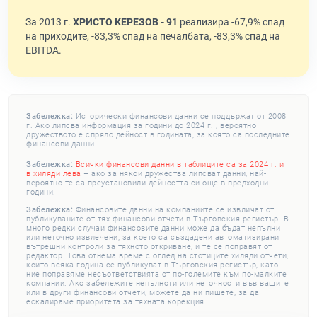
За 2013 г.
ХРИСТО КЕРЕЗОВ - 91
реализира -67,9% спад
на приходите, -83,3% спад на печалбата, -83,3% спад на
EBITDA.
Забележка:
Исторически финансови данни се поддържат от 2008
г. Ако липсва информация за години до 2024 г. , вероятно
дружеството е спряло дейност в годината, за която са последните
финансови данни.
Забележка:
Всички финансови данни в таблиците са за 2024 г. и
в хиляди лева
– ако за някои дружества липсват данни, най-
вероятно те са преустановили дейността си още в предходни
години.
Забележка:
Финансовите данни на компаниите се извличат от
публикуваните от тях финансови отчети в Търговския регистър. В
много редки случаи финансовите данни може да бъдат непълни
или неточно извлечени, за което са създадени автоматизирани
вътрешни контроли за тяхното откриване, и те се поправят от
редактор. Това отнема време с оглед на стотиците хиляди отчети,
които всяка година се публикуват в Търговския регистър, като
ние поправяме несъответствията от по-големите към по-малките
компании. Ако забележите непълноти или неточности във вашите
или в други финансови отчети, можете да ни пишете, за да
ескалираме приоритета за тяхната корекция.