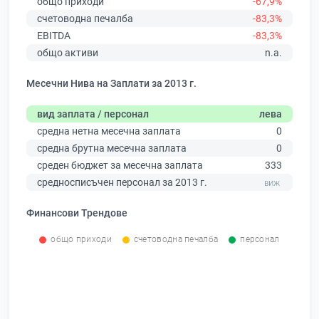
общо приходи
-67,9%
счетоводна печалба
-83,3%
EBITDA
-83,3%
общо активи
n.a.
Месечни Нива на Заплати за 2013 г.
вид заплата / персонал
лева
средна нетна месечна заплата
0
средна брутна месечна заплата
0
среден бюджет за месечна заплата
333
средносписъчен персонал за 2013 г.
Финансови Трендове
общо приходи
счетоводна печалба
персонал
0