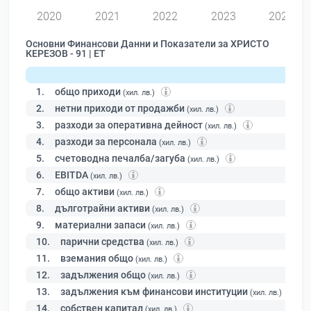
2020
2021
2022
2023
2024
Основни Финансови Данни и Показатели за ХРИСТО
КЕРЕЗОВ - 91 | ЕТ
1.
общо приходи
(хил. лв.)
2.
нетни приходи от продажби
(хил. лв.)
3.
разходи за оперативна дейност
(хил. лв.)
4.
разходи за персонала
(хил. лв.)
5.
счетоводна печалба/загуба
(хил. лв.)
6.
EBITDA
(хил. лв.)
7.
общо активи
(хил. лв.)
8.
дълготрайни активи
(хил. лв.)
9.
материални запаси
(хил. лв.)
10.
парични средства
(хил. лв.)
11.
вземания общо
(хил. лв.)
12.
задължения общо
(хил. лв.)
13.
задължения към финансови институции
(хил. лв.)
14.
собствен капитал
(хил. лв.)