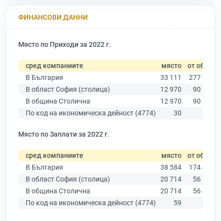
ФИНАНСОВИ ДАННИ
Място по Приходи за 2022 г.
сред компаниите
място
от общо
В България
33 111
277 019
В област София (столица)
12 970
90 178
В община Столична
12 970
90 178
По код на икономическа дейност (4774)
30
503
Място по Заплати за 2022 г.
сред компаниите
място
от общо
В България
38 584
174 403
В област София (столица)
20 714
56 378
В община Столична
20 714
56 378
По код на икономическа дейност (4774)
59
329