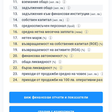
11.
вземания общо
(хил. лв.)
12.
задължения общо
(хил. лв.)
13.
задължения към финансови институции
(хил. лв.)
14.
собствен капитал
(хил. лв.)
15.
средносписъчен персонал
(брой)
16.
средна нетна месечна заплата
(лева)
17.
нетен марж
(%)
18.
възвращаемост на собствения капитал (ROE)
(%)
19.
възвращаемост на активите (ROA)
(%)
20.
финансова автономност
(%)
21.
обща ликвидност
(%)
22.
бърза ликвидност
(%)
23.
приходи от продажби средно на човек
(хил. лв.)
24.
приходи от продажби на 100 лв. оперативни разходи
виж финансови отчети и показатели
сравни с конкуренти