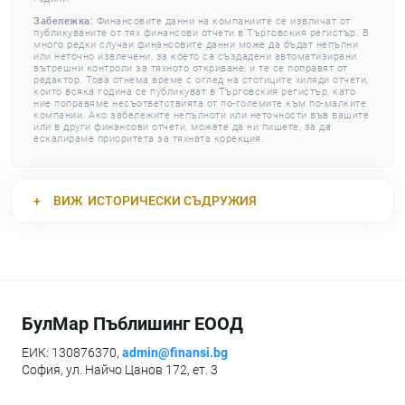
Забележка:
Финансовите данни на компаниите се извличат от
публикуваните от тях финансови отчети в Търговския регистър. В
много редки случаи финансовите данни може да бъдат непълни
или неточно извлечени, за което са създадени автоматизирани
вътрешни контроли за тяхното откриване, и те се поправят от
редактор. Това отнема време с оглед на стотиците хиляди отчети,
които всяка година се публикуват в Търговския регистър, като
ние поправяме несъответствията от по-големите към по-малките
компании. Ако забележите непълноти или неточности във вашите
или в други финансови отчети, можете да ни пишете, за да
ескалираме приоритета за тяхната корекция.
ВИЖ
ИСТОРИЧЕСКИ СЪДРУЖИЯ
БулМар Пъблишинг ЕООД
ЕИК: 130876370,
admin@finansi.bg
София, ул. Найчо Цанов 172, ет. 3