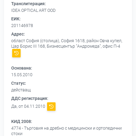
Транслитерация:
IDEA OPTICAL ART OOD
ЕИК:
201146978
Адрес:
област София (столица), София 1618, район Овча купел,
Цар Борис III 168, Бизнесцентър "Андромеда", офис П-4
Основана:
15.05.2010
Статус:
действащ
ДДС регистрация:
Да, от 04.11.2010
КИД 2008:
4774 - Търговия на дребно с медицински и ортопедични
стоки