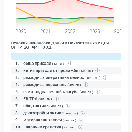
0
2020
2021
2022
2023
2024
Основни Финансови Данни и Показатели за ИДЕЯ
ОПТИКАЛ АРТ | ООД
1.
общо приходи
(хил. лв.)
2.
нетни приходи от продажби
(хил. лв.)
3.
разходи за оперативна дейност
(хил. лв.)
4.
разходи за персонала
(хил. лв.)
5.
счетоводна печалба/загуба
(хил. лв.)
6.
EBITDA
(хил. лв.)
7.
общо активи
(хил. лв.)
8.
дълготрайни активи
(хил. лв.)
9.
материални запаси
(хил. лв.)
10.
парични средства
(хил. лв.)