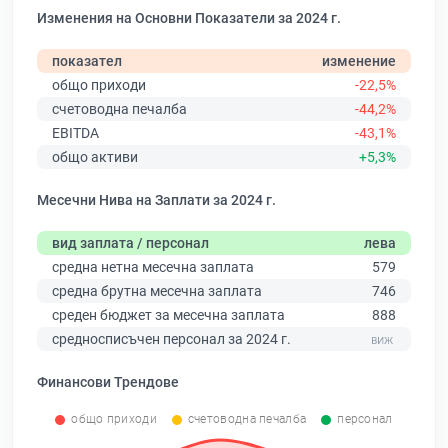
Изменения на Основни Показатели за 2024 г.
показател
изменение
общо приходи
-22,5%
счетоводна печалба
-44,2%
EBITDA
-43,1%
общо активи
+5,3%
Месечни Нива на Заплати за 2024 г.
вид заплата / персонал
лева
средна нетна месечна заплата
579
средна брутна месечна заплата
746
среден бюджет за месечна заплата
888
средносписъчен персонал за 2024 г.
Финансови Трендове
общо приходи
счетоводна печалба
персонал