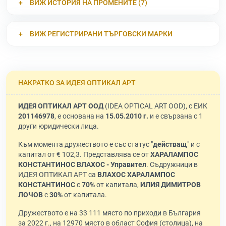
ВИЖ ИСТОРИЯ НА ПРОМЕНИТЕ (7)
ВИЖ РЕГИСТРИРАНИ ТЪРГОВСКИ МАРКИ
НАКРАТКО ЗА ИДЕЯ ОПТИКАЛ АРТ
ИДЕЯ ОПТИКАЛ АРТ ООД
(IDEA OPTICAL ART OOD), с ЕИК
201146978
, е основана на
15.05.2010 г.
и е свързана с 1
други юридически лица.
Към момента дружеството е със статус "
действащ
" и с
капитал от € 102,3. Представлява се от
ХАРАЛАМПОС
КОНСТАНТИНОС ВЛАХОС - Управител
. Съдружници в
ИДЕЯ ОПТИКАЛ АРТ са
ВЛАХОС ХАРАЛАМПОС
КОНСТАНТИНОС
с
70%
от капитала,
ИЛИЯ ДИМИТРОВ
ЛОЧОВ
с
30%
от капитала.
Дружеството е на 33 111 място по приходи в България
за 2022 г., на 12970 място в област София (столица), на