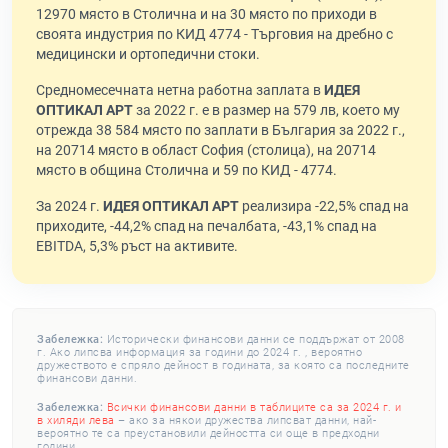
12970 място в Столична и на 30 място по приходи в
своята индустрия по КИД 4774 - Търговия на дребно с
медицински и ортопедични стоки.
Средномесечната нетна работна заплата в
ИДЕЯ
ОПТИКАЛ АРТ
за 2022 г. е в размер на 579 лв, което му
отрежда 38 584 място по заплати в България за 2022 г.,
на 20714 място в област София (столица), на 20714
място в община Столична и 59 по КИД - 4774.
За 2024 г.
ИДЕЯ ОПТИКАЛ АРТ
реализира -22,5% спад на
приходите, -44,2% спад на печалбата, -43,1% спад на
EBITDA, 5,3% ръст на активите.
Забележка:
Исторически финансови данни се поддържат от 2008
г. Ако липсва информация за години до 2024 г. , вероятно
дружеството е спряло дейност в годината, за която са последните
финансови данни.
Забележка:
Всички финансови данни в таблиците са за 2024 г. и
в хиляди лева
– ако за някои дружества липсват данни, най-
вероятно те са преустановили дейността си още в предходни
години.