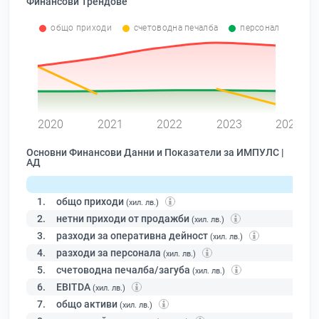
Финансови Трендове
общо приходи
счетоводна печалба
персонал
0
2020
2021
2022
2023
2024
Основни Финансови Данни и Показатели за ИМПУЛС |
АД
1.
общо приходи
(хил. лв.)
2.
нетни приходи от продажби
(хил. лв.)
3.
разходи за оперативна дейност
(хил. лв.)
4.
разходи за персонала
(хил. лв.)
5.
счетоводна печалба/загуба
(хил. лв.)
6.
EBITDA
(хил. лв.)
7.
общо активи
(хил. лв.)