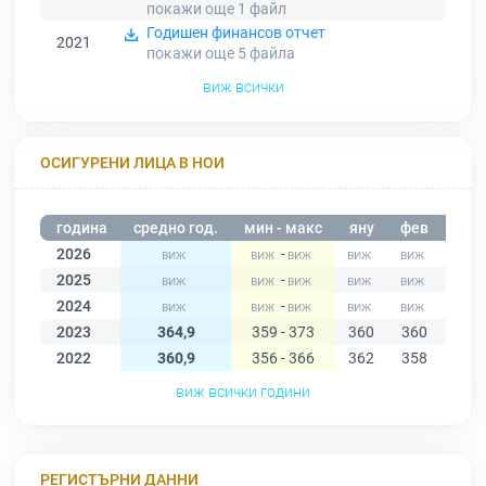
покажи още 1
файл
Годишен финансов отчет
2021
покажи още 5
файла
виж всички
ОСИГУРЕНИ ЛИЦА В НОИ
година
средно год.
мин - макс
яну
фев
мар
2026
-
2025
-
2024
-
2023
364,9
359 - 373
360
360
367
2022
360,9
356 - 366
362
358
361
виж всички години
РЕГИСТЪРНИ ДАННИ