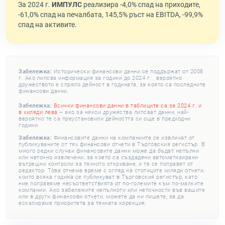
За 2024 г.
ИМПУЛС
реализира -4,0% спад на приходите,
-61,0% спад на печалбата, 145,5% ръст на EBITDA, -99,9%
спад на активите.
Забележка:
Исторически финансови данни се поддържат от 2008
г. Ако липсва информация за години до 2024 г. , вероятно
дружеството е спряло дейност в годината, за която са последните
финансови данни.
Забележка:
Всички финансови данни в таблиците са за 2024 г. и
в хиляди лева
– ако за някои дружества липсват данни, най-
вероятно те са преустановили дейността си още в предходни
години.
Забележка:
Финансовите данни на компаниите се извличат от
публикуваните от тях финансови отчети в Търговския регистър. В
много редки случаи финансовите данни може да бъдат непълни
или неточно извлечени, за което са създадени автоматизирани
вътрешни контроли за тяхното откриване, и те се поправят от
редактор. Това отнема време с оглед на стотиците хиляди отчети,
които всяка година се публикуват в Търговския регистър, като
ние поправяме несъответствията от по-големите към по-малките
компании. Ако забележите непълноти или неточности във вашите
или в други финансови отчети, можете да ни пишете, за да
ескалираме приоритета за тяхната корекция.