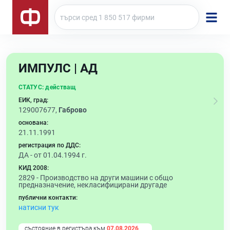
ИМПУЛС | АД
СТАТУС:
действащ
ЕИК, град:
129007677,
Габрово
основана:
21.11.1991
регистрация по ДДС:
ДА - от 01.04.1994 г.
КИД 2008:
2829 -
Производство на други машини с общо
предназначение, некласифицирани другаде
публични контакти:
натисни тук
състояние в регистъра към
07.08.2026