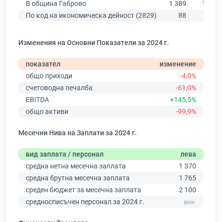
В община Габрово
1 389
1 572
По код на икономическа дейност (2829)
88
90
Изменения на Основни Показатели за 2024 г.
показател
изменение
общо приходи
-4,0%
счетоводна печалба
-61,0%
EBITDA
+145,5%
общо активи
-99,9%
Месечни Нива на Заплати за 2024 г.
вид заплата / персонал
лева
средна нетна месечна заплата
1 370
средна брутна месечна заплата
1 765
среден бюджет за месечна заплата
2 100
средносписъчен персонал за 2024 г.