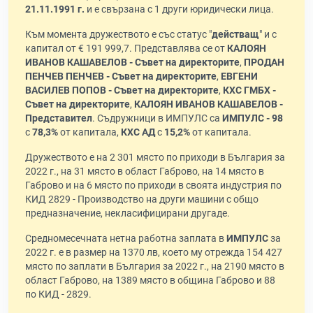
21.11.1991 г.
и е свързана с 1 други юридически лица.
Към момента дружеството е със статус "
действащ
" и с
капитал от € 191 999,7. Представлява се от
КАЛОЯН
ИВАНОВ КАШАВЕЛОВ - Съвет на директорите
,
ПРОДАН
ПЕНЧЕВ ПЕНЧЕВ - Съвет на директорите
,
ЕВГЕНИ
ВАСИЛЕВ ПОПОВ - Съвет на директорите
,
КХС ГМБХ -
Съвет на директорите
,
КАЛОЯН ИВАНОВ КАШАВЕЛОВ -
Представител
. Съдружници в ИМПУЛС са
ИМПУЛС - 98
с
78,3%
от капитала,
КХС АД
с
15,2%
от капитала.
Дружеството е на 2 301 място по приходи в България за
2022 г., на 31 място в област Габрово, на 14 място в
Габрово и на 6 място по приходи в своята индустрия по
КИД 2829 - Производство на други машини с общо
предназначение, некласифицирани другаде.
Средномесечната нетна работна заплата в
ИМПУЛС
за
2022 г. е в размер на 1370 лв, което му отрежда 154 427
място по заплати в България за 2022 г., на 2190 място в
област Габрово, на 1389 място в община Габрово и 88
по КИД - 2829.