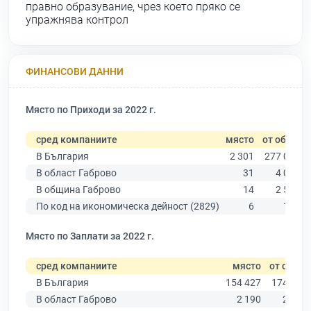
правно образувание, чрез което пряко се
упражнява контрол
ФИНАНСОВИ ДАННИ
Място по Приходи за 2022 г.
сред компаниите
място
от общо
В България
2 301
277 019
В област Габрово
31
4 019
В община Габрово
14
2 540
По код на икономическа дейност (2829)
6
119
Място по Заплати за 2022 г.
сред компаниите
място
от общо
В България
154 427
174 403
В област Габрово
2 190
2 514