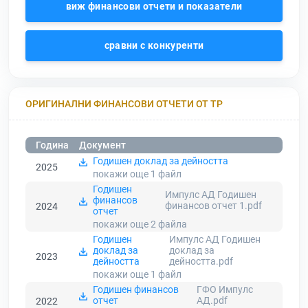
виж финансови отчети и показатели
сравни с конкуренти
ОРИГИНАЛНИ ФИНАНСОВИ ОТЧЕТИ ОТ ТР
Година
Документ
Годишен доклад за дейността
2025
покажи още 1
файл
Годишен
Импулс АД Годишен
финансов
финансов отчет 1.pdf
2024
отчет
покажи още 2
файла
Годишен
Импулс АД Годишен
доклад за
доклад за
2023
дейността
дейността.pdf
покажи още 1
файл
Годишен финансов
ГФО Импулс
отчет
АД.pdf
2022