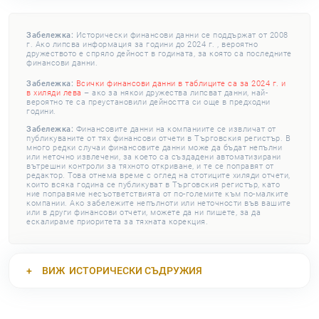
Забележка:
Исторически финансови данни се поддържат от 2008
г. Ако липсва информация за години до 2024 г. , вероятно
дружеството е спряло дейност в годината, за която са последните
финансови данни.
Забележка:
Всички финансови данни в таблиците са за 2024 г. и
в хиляди лева
– ако за някои дружества липсват данни, най-
вероятно те са преустановили дейността си още в предходни
години.
Забележка:
Финансовите данни на компаниите се извличат от
публикуваните от тях финансови отчети в Търговския регистър. В
много редки случаи финансовите данни може да бъдат непълни
или неточно извлечени, за което са създадени автоматизирани
вътрешни контроли за тяхното откриване, и те се поправят от
редактор. Това отнема време с оглед на стотиците хиляди отчети,
които всяка година се публикуват в Търговския регистър, като
ние поправяме несъответствията от по-големите към по-малките
компании. Ако забележите непълноти или неточности във вашите
или в други финансови отчети, можете да ни пишете, за да
ескалираме приоритета за тяхната корекция.
ВИЖ
ИСТОРИЧЕСКИ СЪДРУЖИЯ