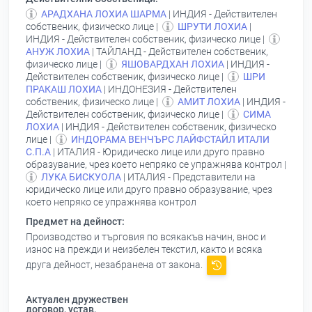
АРАДХАНА ЛОХИА ШАРМА
| ИНДИЯ - Действителен
собственик, физическо лице |
ШРУТИ ЛОХИА
|
ИНДИЯ - Действителен собственик, физическо лице |
АНУЖ ЛОХИА
| ТАЙЛАНД - Действителен собственик,
физическо лице |
ЯШОВАРДХАН ЛОХИА
| ИНДИЯ -
Действителен собственик, физическо лице |
ШРИ
ПРАКАШ ЛОХИА
| ИНДОНЕЗИЯ - Действителен
собственик, физическо лице |
АМИТ ЛОХИА
| ИНДИЯ -
Действителен собственик, физическо лице |
СИМА
ЛОХИА
| ИНДИЯ - Действителен собственик, физическо
лице |
ИНДОРАМА ВЕНЧЪРС ЛАЙФСТАЙЛ ИТАЛИ
С.П.А
| ИТАЛИЯ - Юридическо лице или друго правно
образувание, чрез което непряко се упражнява контрол |
ЛУКА БИСКУОЛА
| ИТАЛИЯ - Представители на
юридическо лице или друго правно образувание, чрез
което непряко се упражнява контрол
Предмет на дейност:
Производство и търговия по всякакъв начин, внос и
износ на прежди и неизбелен текстил, както и всяка
друга дейност, незабранена от закона.
Актуален дружествен
договор, устав,