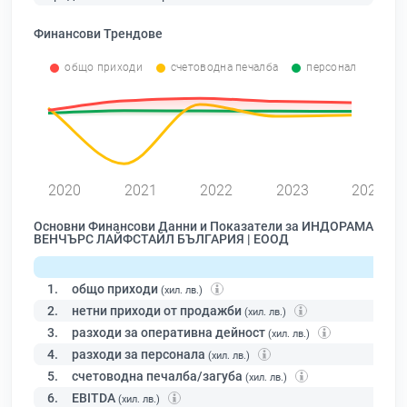
Финансови Трендове
общо приходи
счетоводна печалба
персонал
0
2020
2021
2022
2023
2024
Основни Финансови Данни и Показатели за ИНДОРАМА
ВЕНЧЪРС ЛАЙФСТАЙЛ БЪЛГАРИЯ | ЕООД
1.
общо приходи
(хил. лв.)
2.
нетни приходи от продажби
(хил. лв.)
3.
разходи за оперативна дейност
(хил. лв.)
4.
разходи за персонала
(хил. лв.)
5.
счетоводна печалба/загуба
(хил. лв.)
6.
EBITDA
(хил. лв.)