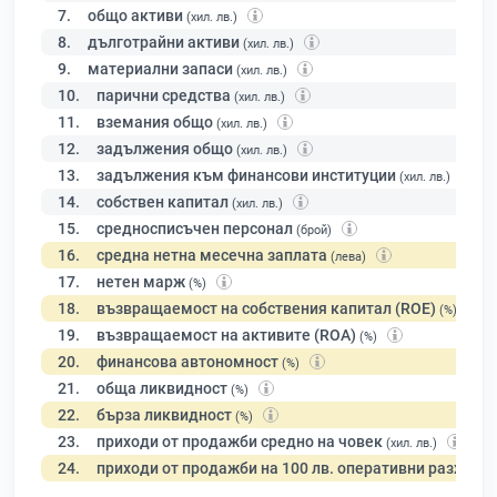
7.
общо активи
(хил. лв.)
8.
дълготрайни активи
(хил. лв.)
9.
материални запаси
(хил. лв.)
10.
парични средства
(хил. лв.)
11.
вземания общо
(хил. лв.)
12.
задължения общо
(хил. лв.)
13.
задължения към финансови институции
(хил. лв.)
14.
собствен капитал
(хил. лв.)
15.
средносписъчен персонал
(брой)
16.
средна нетна месечна заплата
(лева)
17.
нетен марж
(%)
18.
възвращаемост на собствения капитал (ROE)
(%)
19.
възвращаемост на активите (ROA)
(%)
20.
финансова автономност
(%)
21.
обща ликвидност
(%)
22.
бърза ликвидност
(%)
23.
приходи от продажби средно на човек
(хил. лв.)
24.
приходи от продажби на 100 лв. оперативни разходи