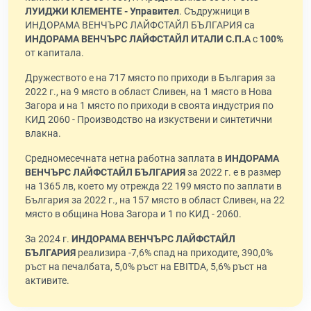
ЛУИДЖИ КЛЕМЕНТЕ - Управител
. Съдружници в
ИНДОРАМА ВЕНЧЪРС ЛАЙФСТАЙЛ БЪЛГАРИЯ са
ИНДОРАМА ВЕНЧЪРС ЛАЙФСТАЙЛ ИТАЛИ С.П.А
с
100%
от капитала.
Дружеството е на 717 място по приходи в България за
2022 г., на 9 място в област Сливен, на 1 място в Нова
Загора и на 1 място по приходи в своята индустрия по
КИД 2060 - Производство на изкуствени и синтетични
влакна.
Средномесечната нетна работна заплата в
ИНДОРАМА
ВЕНЧЪРС ЛАЙФСТАЙЛ БЪЛГАРИЯ
за 2022 г. е в размер
на 1365 лв, което му отрежда 22 199 място по заплати в
България за 2022 г., на 157 място в област Сливен, на 22
място в община Нова Загора и 1 по КИД - 2060.
За 2024 г.
ИНДОРАМА ВЕНЧЪРС ЛАЙФСТАЙЛ
БЪЛГАРИЯ
реализира -7,6% спад на приходите, 390,0%
ръст на печалбата, 5,0% ръст на EBITDA, 5,6% ръст на
активите.