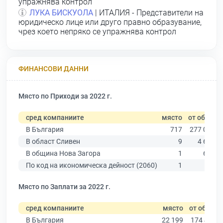
упражнява контрол
ЛУКА БИСКУОЛА
| ИТАЛИЯ - Представители на
юридическо лице или друго правно образувание,
чрез което непряко се упражнява контрол
ФИНАНСОВИ ДАННИ
Място по Приходи за 2022 г.
сред компаниите
място
от общо
В България
717
277 019
В област Сливен
9
4 614
В община Нова Загора
1
657
По код на икономическа дейност (2060)
1
4
Място по Заплати за 2022 г.
сред компаниите
място
от общо
В България
22 199
174 403