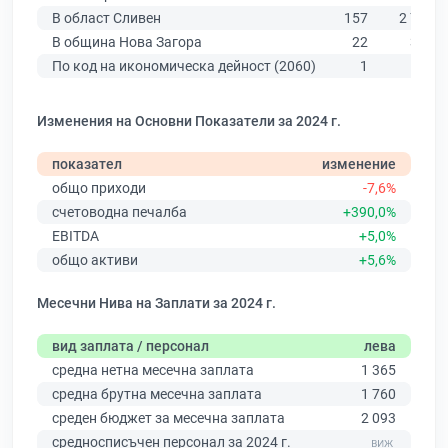
В област Сливен
157
2 786
В община Нова Загора
22
375
По код на икономическа дейност (2060)
1
4
Изменения на Основни Показатели за 2024 г.
показател
изменение
общо приходи
-7,6%
счетоводна печалба
+390,0%
EBITDA
+5,0%
общо активи
+5,6%
Месечни Нива на Заплати за 2024 г.
вид заплата / персонал
лева
средна нетна месечна заплата
1 365
средна брутна месечна заплата
1 760
среден бюджет за месечна заплата
2 093
средносписъчен персонал за 2024 г.