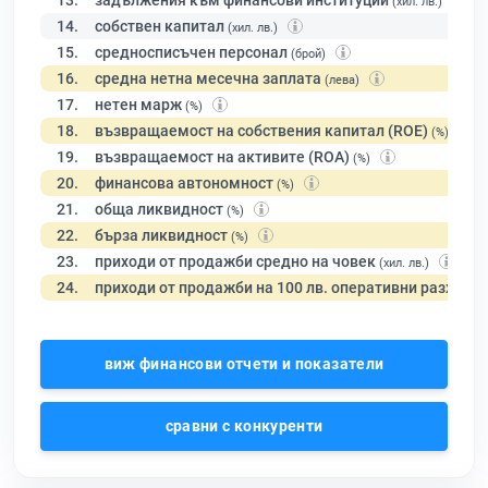
13.
задължения към финансови институции
(хил. лв.)
14.
собствен капитал
(хил. лв.)
15.
средносписъчен персонал
(брой)
16.
средна нетна месечна заплата
(лева)
17.
нетен марж
(%)
18.
възвращаемост на собствения капитал (ROE)
(%)
19.
възвращаемост на активите (ROA)
(%)
20.
финансова автономност
(%)
21.
обща ликвидност
(%)
22.
бърза ликвидност
(%)
23.
приходи от продажби средно на човек
(хил. лв.)
24.
приходи от продажби на 100 лв. оперативни разходи
виж финансови отчети и показатели
сравни с конкуренти