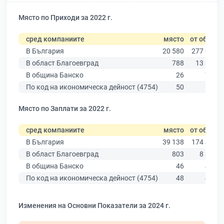
Място по Приходи за 2022 г.
сред компаниите
място
от общо
В България
20 580
277 019
В област Благоевград
788
13 529
В община Банско
26
755
По код на икономическа дейност (4754)
50
653
Място по Заплати за 2022 г.
сред компаниите
място
от общо
В България
39 138
174 403
В област Благоевград
803
8 826
В община Банско
46
483
По код на икономическа дейност (4754)
48
452
Изменения на Основни Показатели за 2024 г.