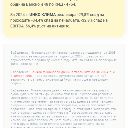
община Банско и 48 по КИД - 4754.
За 2024 г.
ИНКО КЛИМА
реализира -29,8% спад на
приходите, -34,4% спад на печалбата, -32,9% спад на
EBITDA, 56,4% ръст на активите.
Забележка:
Исторически финансови данни се поддържат от 2008
г. Ако липсва информация за години до 2024 г. , вероятно
дружеството е спряло дейност в годината, за която са последните
финансови данни.
Забележка:
Всички финансови данни в таблиците са за 2024 г. и
в хиляди лева
– ако за някои дружества липсват данни, най-
вероятно те са преустановили дейността си още в предходни
години.
Забележка:
Финансовите данни на компаниите се извличат от
публикуваните от тях финансови отчети в Търговския регистър. В
много редки случаи финансовите данни може да бъдат непълни
или неточно извлечени, за което са създадени автоматизирани
вътрешни контроли за тяхното откриване, и те се поправят от
редактор. Това отнема време с оглед на стотиците хиляди отчети,
които всяка година се публикуват в Търговския регистър, като
ние поправяме несъответствията от по-големите към по-малките
компании. Ако забележите непълноти или неточности във вашите
или в други финансови отчети, можете да ни пишете, за да
ескалираме приоритета за тяхната корекция.