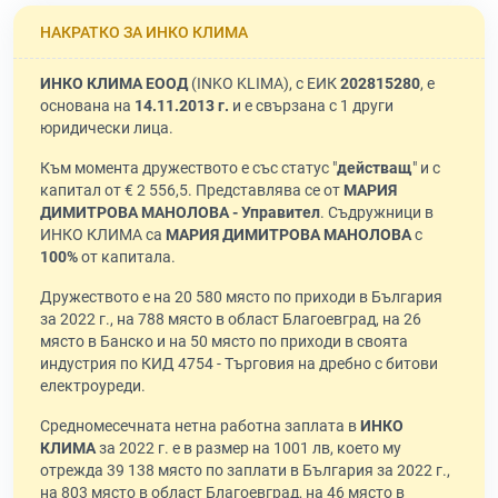
НАКРАТКО ЗА ИНКО КЛИМА
ИНКО КЛИМА ЕООД
(INKO KLIMA), с ЕИК
202815280
, е
основана на
14.11.2013 г.
и е свързана с 1 други
юридически лица.
Към момента дружеството е със статус "
действащ
" и с
капитал от € 2 556,5. Представлява се от
МАРИЯ
ДИМИТРОВА МАНОЛОВА - Управител
. Съдружници в
ИНКО КЛИМА са
МАРИЯ ДИМИТРОВА МАНОЛОВА
с
100%
от капитала.
Дружеството е на 20 580 място по приходи в България
за 2022 г., на 788 място в област Благоевград, на 26
място в Банско и на 50 място по приходи в своята
индустрия по КИД 4754 - Търговия на дребно с битови
електроуреди.
Средномесечната нетна работна заплата в
ИНКО
КЛИМА
за 2022 г. е в размер на 1001 лв, което му
отрежда 39 138 място по заплати в България за 2022 г.,
на 803 място в област Благоевград, на 46 място в