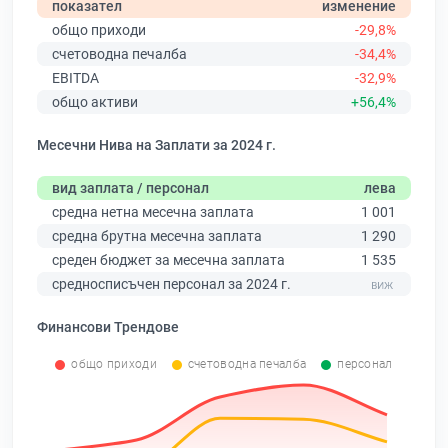
показател
изменение
общо приходи
-29,8%
счетоводна печалба
-34,4%
EBITDA
-32,9%
общо активи
+56,4%
Месечни Нива на Заплати за 2024 г.
вид заплата / персонал
лева
средна нетна месечна заплата
1 001
средна брутна месечна заплата
1 290
среден бюджет за месечна заплата
1 535
средносписъчен персонал за 2024 г.
Финансови Трендове
общо приходи
счетоводна печалба
персонал