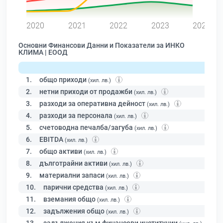
0
2020
2021
2022
2023
2024
Основни Финансови Данни и Показатели за ИНКО
КЛИМА | ЕООД
1.
общо приходи
(хил. лв.)
2.
нетни приходи от продажби
(хил. лв.)
3.
разходи за оперативна дейност
(хил. лв.)
4.
разходи за персонала
(хил. лв.)
5.
счетоводна печалба/загуба
(хил. лв.)
6.
EBITDA
(хил. лв.)
7.
общо активи
(хил. лв.)
8.
дълготрайни активи
(хил. лв.)
9.
материални запаси
(хил. лв.)
10.
парични средства
(хил. лв.)
11.
вземания общо
(хил. лв.)
12.
задължения общо
(хил. лв.)