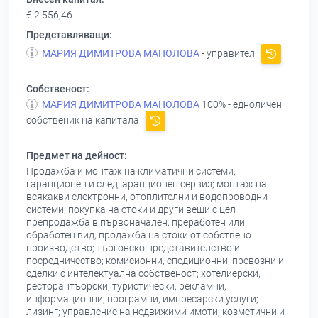
€ 2 556,46
Представляващи:
МАРИЯ ДИМИТРОВА МАНОЛОВА
- управител
Собственост:
МАРИЯ ДИМИТРОВА МАНОЛОВА
100% - едноличен
собственик на капитала
Предмет на дейност:
Продажба и монтаж на климатични системи;
гаранционен и следгаранционен сервиз; монтаж на
всякакви електронни, отоплителни и водопроводни
системи; покупка на стоки и други вещи с цел
препродажба в първоначален, преработен или
обработен вид; продажба на стоки от собствено
производство; търговско представителство и
посредничество; комисионни, спедиционни, превозни и
сделки с интелектуална собственост; хотелиерски,
ресторантъорски, туристически, рекламни,
информационни, програмни, импресарски услуги;
лизинг; управление на недвижими имоти; козметични и