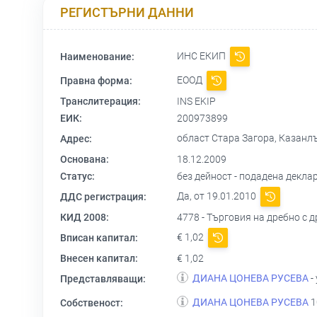
РЕГИСТЪРНИ ДАННИ
ИНС ЕКИП
Наименование:
ЕООД
Правна форма:
Транслитерация:
INS EKIP
ЕИК:
200973899
област Стара Загора, Казанлък
Адрес:
Основана:
18.12.2009
Статус:
без дейност - подадена деклара
Да, от 19.01.2010
ДДС регистрация:
КИД 2008:
4778 - Търговия на дребно с 
€ 1,02
Вписан капитал:
Внесен капитал:
€ 1,02
ДИАНА ЦОНЕВА РУСЕВА
-
Представляващи:
ДИАНА ЦОНЕВА РУСЕВА
1
Собственост: