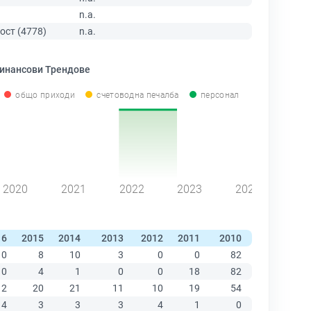
n.a.
ост (4778)
n.a.
инансови Трендове
общо приходи
счетоводна печалба
персонал
2020
2021
2022
2023
2024
16
2015
2014
2013
2012
2011
2010