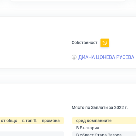
Собственост:
ДИАНА ЦОНЕВА РУСЕВА
Място по Заплати за 2022 г.
от общо
в топ %
промяна
сред компаниите
В България
В област Стара Загора