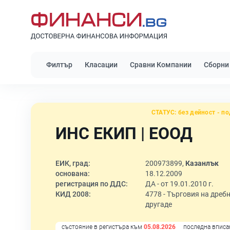
Филтър
Класации
Сравни Компании
Сборни
СТАТУС:
без дейност - по
ИНС ЕКИП | ЕООД
ЕИК, град:
200973899,
Казанлък
основана:
18.12.2009
регистрация по ДДС:
ДА - от 19.01.2010 г.
КИД 2008:
4778 -
Търговия на дребн
другаде
състояние в регистъра към
05.08.2026
последна вписа