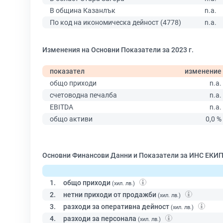
В община Казанлък
n.a.
По код на икономическа дейност (4778)
n.a.
Изменения на Основни Показатели за 2023 г.
показател
изменение
общо приходи
n.a.
счетоводна печалба
n.a.
EBITDA
n.a.
общо активи
0,0 %
Основни Финансови Данни и Показатели за ИНС ЕКИП
1.
общо приходи
(хил. лв.)
2.
нетни приходи от продажби
(хил. лв.)
3.
разходи за оперативна дейност
(хил. лв.)
4.
разходи за персонала
(хил. лв.)