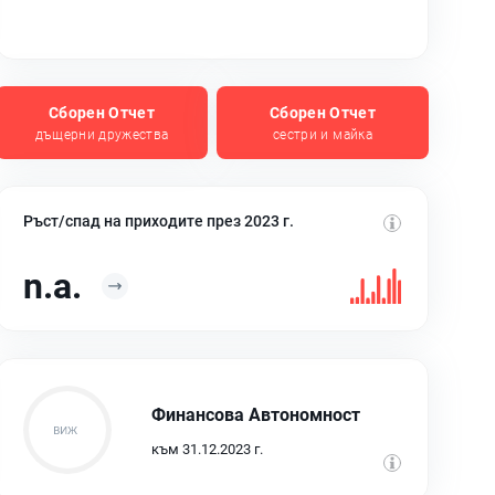
Сборен Отчет
Сборен Отчет
дъщерни дружества
сестри и майка
Ръст/спад на приходите през 2023 г.
n.a.
Финансова Автономност
към 31.12.2023 г.