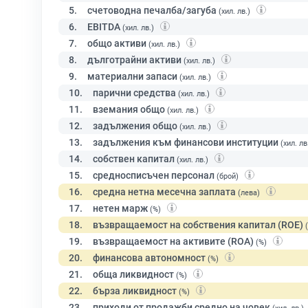
5.
счетоводна печалба/загуба
(хил. лв.)
6.
EBITDA
(хил. лв.)
7.
общо активи
(хил. лв.)
8.
дълготрайни активи
(хил. лв.)
9.
материални запаси
(хил. лв.)
10.
парични средства
(хил. лв.)
11.
вземания общо
(хил. лв.)
12.
задължения общо
(хил. лв.)
13.
задължения към финансови институции
(хил. лв
14.
собствен капитал
(хил. лв.)
15.
средносписъчен персонал
(брой)
16.
средна нетна месечна заплата
(лева)
17.
нетен марж
(%)
18.
възвращаемост на собствения капитал (ROE)
19.
възвращаемост на активите (ROA)
(%)
20.
финансова автономност
(%)
21.
обща ликвидност
(%)
22.
бърза ликвидност
(%)
23.
приходи от продажби средно на човек