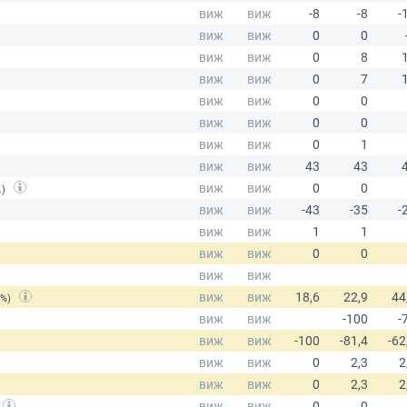
.)
(%)