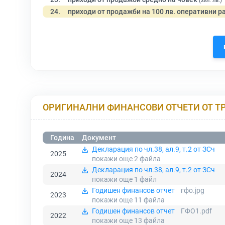
(хил. лв.)
24.
приходи от продажби на 100 лв. оперативни р
ОРИГИНАЛНИ ФИНАНСОВИ ОТЧЕТИ ОТ Т
Година
Документ
Декларация по чл.38, ал.9, т.2 от ЗСч
2025
покажи още 2
файла
Декларация по чл.38, ал.9, т.2 от ЗСч
2024
покажи още 1
файл
Годишен финансов отчет
гфо.jpg
2023
покажи още 11
файла
Годишен финансов отчет
ГФО1.pdf
2022
покажи още 13
файла