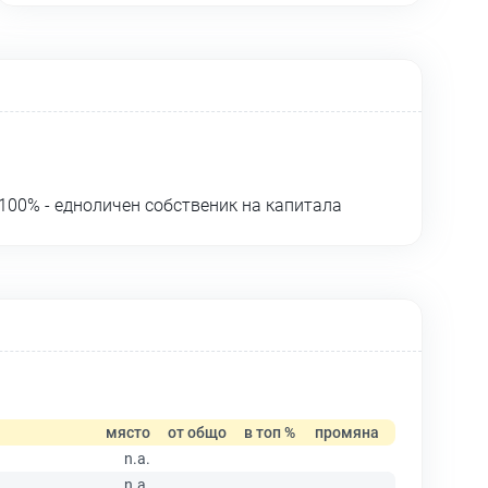
100% - едноличен собственик на капитала
място
от общо
в топ %
промяна
n.a.
n.a.