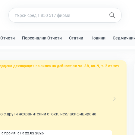
 Отчети
Персонални Отчети
Статии
Новини
Седмични
дадена декларация за липса на дейност по чл. 38, ал. 9, т. 2 от зсч
о с други нехранителни стоки, некласифицирана
на промяна на
22.02.2026