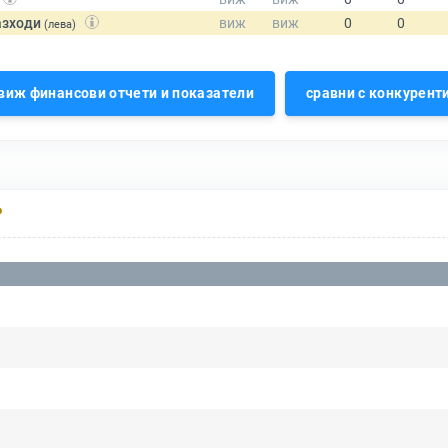
азходи
(лева)
виж финансови отчети и показатели
сравни с конкурент
Р