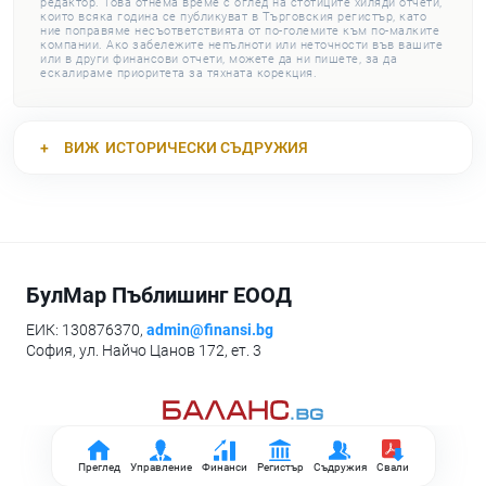
редактор. Това отнема време с оглед на стотиците хиляди отчети,
които всяка година се публикуват в Търговския регистър, като
ние поправяме несъответствията от по-големите към по-малките
компании. Ако забележите непълноти или неточности във вашите
или в други финансови отчети, можете да ни пишете, за да
ескалираме приоритета за тяхната корекция.
ВИЖ
ИСТОРИЧЕСКИ СЪДРУЖИЯ
БулМар Пъблишинг ЕООД
ЕИК: 130876370,
admin@finansi.bg
София, ул. Найчо Цанов 172, ет. 3
Преглед
Управление
Финанси
Регистър
Съдружия
Свали