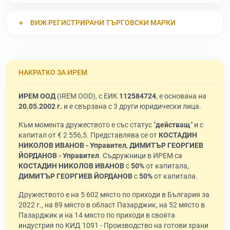
ВИЖ РЕГИСТРИРАНИ ТЪРГОВСКИ МАРКИ
НАКРАТКО ЗА ИРЕМ
ИРЕМ ООД
(IREM OOD), с ЕИК
112584724
, е основана на
20.05.2002 г.
и е свързана с 3 други юридически лица.
Към момента дружеството е със статус "
действащ
" и с
капитал от € 2 556,5. Представлява се от
КОСТАДИН
НИКОЛОВ ИВАНОВ - Управител
,
ДИМИТЪР ГЕОРГИЕВ
ЙОРДАНОВ - Управител
. Съдружници в ИРЕМ са
КОСТАДИН НИКОЛОВ ИВАНОВ
с
50%
от капитала,
ДИМИТЪР ГЕОРГИЕВ ЙОРДАНОВ
с
50%
от капитала.
Дружеството е на 5 602 място по приходи в България за
2022 г., на 89 място в област Пазарджик, на 52 място в
Пазарджик и на 14 място по приходи в своята
индустрия по КИД 1091 - Производство на готови храни