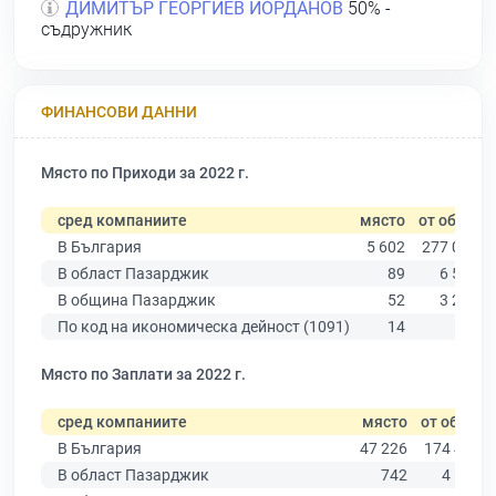
ДИМИТЪР ГЕОРГИЕВ ЙОРДАНОВ
50% -
съдружник
ФИНАНСОВИ ДАННИ
Място по Приходи за 2022 г.
сред компаниите
място
от общо
В България
5 602
277 019
В област Пазарджик
89
6 511
В община Пазарджик
52
3 280
По код на икономическа дейност (1091)
14
64
Място по Заплати за 2022 г.
сред компаниите
място
от общо
В България
47 226
174 403
В област Пазарджик
742
4 545