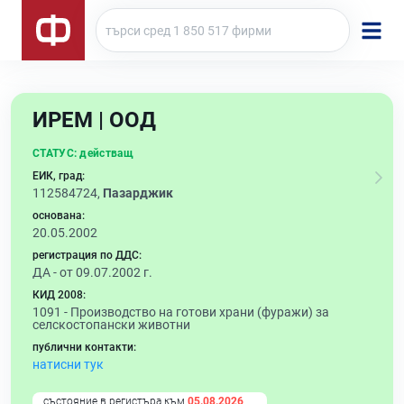
ИРЕМ | ООД
СТАТУС:
действащ
ЕИК, град:
112584724,
Пазарджик
основана:
20.05.2002
регистрация по ДДС:
ДА - от 09.07.2002 г.
КИД 2008:
1091 -
Производство на готови храни (фуражи) за
селскостопански животни
публични контакти:
натисни тук
състояние в регистъра към
05.08.2026