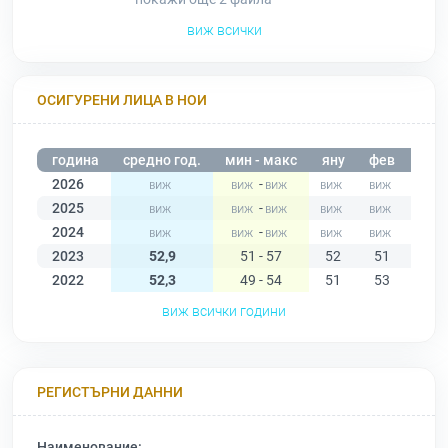
виж всички
ОСИГУРЕНИ ЛИЦА В НОИ
година
средно год.
мин - макс
яну
фев
мар
2026
-
2025
-
2024
-
2023
52,9
51 - 57
52
51
54
2022
52,3
49 - 54
51
53
53
виж всички години
РЕГИСТЪРНИ ДАННИ
Наименование: