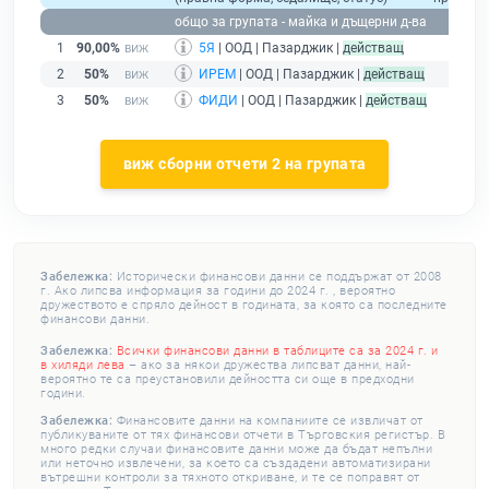
общо за групата - майка и дъщерни д-ва
1
90,00%
5Я
| ООД | Пазарджик |
действащ
2
50%
ИРЕМ
| ООД | Пазарджик |
действащ
3
50%
ФИДИ
| ООД | Пазарджик |
действащ
виж сборни отчети 2 на групата
Забележка:
Исторически финансови данни се поддържат от 2008
г. Ако липсва информация за години до 2024 г. , вероятно
дружеството е спряло дейност в годината, за която са последните
финансови данни.
Забележка:
Всички финансови данни в таблиците са за 2024 г. и
в хиляди лева
– ако за някои дружества липсват данни, най-
вероятно те са преустановили дейността си още в предходни
години.
Забележка:
Финансовите данни на компаниите се извличат от
публикуваните от тях финансови отчети в Търговския регистър. В
много редки случаи финансовите данни може да бъдат непълни
или неточно извлечени, за което са създадени автоматизирани
вътрешни контроли за тяхното откриване, и те се поправят от