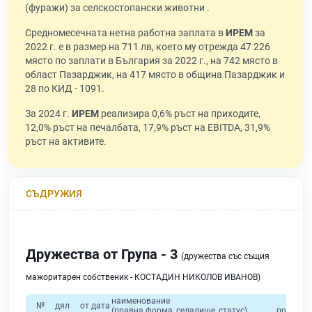
(фуражи) за селскостопански животни .
Средномесечната нетна работна заплата в
ИРЕМ
за
2022 г. е в размер на 711 лв, което му отрежда 47 226
място по заплати в България за 2022 г., на 742 място в
област Пазарджик, на 417 място в община Пазарджик и
28 по КИД - 1091.
За 2024 г.
ИРЕМ
реализира 0,6% ръст на приходите,
12,0% ръст на печалбата, 17,9% ръст на EBITDA, 31,9%
ръст на активите.
СЪДРУЖИЯ
Дружества от Група - 3
(дружества със същия
мажоритарен собственик - КОСТАДИН НИКОЛОВ ИВАНОВ)
наименование
общо
№
дял
от дата
(правна форма, седалище, статус)
приходи