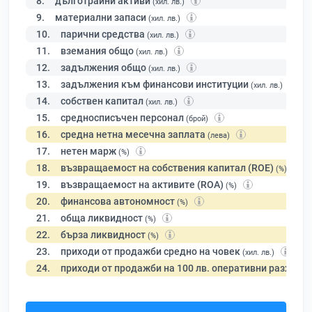
8.
дълготрайни активи
(хил. лв.)
9.
материални запаси
(хил. лв.)
10.
парични средства
(хил. лв.)
11.
вземания общо
(хил. лв.)
12.
задължения общо
(хил. лв.)
13.
задължения към финансови институции
(хил. лв.)
14.
собствен капитал
(хил. лв.)
15.
средносписъчен персонал
(брой)
16.
средна нетна месечна заплата
(лева)
17.
нетен марж
(%)
18.
възвращаемост на собствения капитал (ROE)
(%)
19.
възвращаемост на активите (ROA)
(%)
20.
финансова автономност
(%)
21.
обща ликвидност
(%)
22.
бърза ликвидност
(%)
23.
приходи от продажби средно на човек
(хил. лв.)
24.
приходи от продажби на 100 лв. оперативни разходи