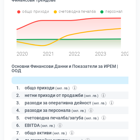
Финансови Трендове
общо приходи
счетоводна печалба
персонал
0
2020
2021
2022
2023
2024
Основни Финансови Данни и Показатели за ИРЕМ |
ООД
1.
общо приходи
(хил. лв.)
2.
нетни приходи от продажби
(хил. лв.)
3.
разходи за оперативна дейност
(хил. лв.)
4.
разходи за персонала
(хил. лв.)
5.
счетоводна печалба/загуба
(хил. лв.)
6.
EBITDA
(хил. лв.)
7.
общо активи
(хил. лв.)