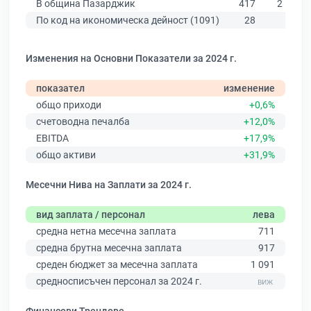
В община Пазарджик
417
2 195
По код на икономическа дейност (1091)
28
52
Изменения на Основни Показатели за 2024 г.
показател
изменение
общо приходи
+0,6%
счетоводна печалба
+12,0%
EBITDA
+17,9%
общо активи
+31,9%
Месечни Нива на Заплати за 2024 г.
вид заплата / персонал
лева
средна нетна месечна заплата
711
средна брутна месечна заплата
917
среден бюджет за месечна заплата
1 091
средносписъчен персонал за 2024 г.