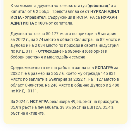
Към момента дружеството е със статус "
действащ
" и с
капитал от € 2 556,5. Представлява се от
НУРХАН АДИЛ
ИСПА - Управител
. Съдружници в ИСПАГРА са
НУРХАН
АДИЛ ИСПА
с
100%
от капитала.
Дружеството е на 50 177 място по приходи в България
за 2022 г., на 374 място в област Силистра, на 82 място в
Дулово и на 2 034 място по приходи в своята индустрия
по КИД 0111 - Отглеждане на зърнени (без ориз) и
бобови растения и маслодайни семена.
Средномесечната нетна работна заплата в
ИСПАГРА
за
2022 г. е в размер на 365 лв, което му отрежда 145 831
място по заплати в България за 2022 г., на 1127 място в
област Силистра, на 248 място в община Дулово и 2 488
по КИД - 0111.
За 2024 г.
ИСПАГРА
реализира 49,5% ръст на приходите,
35,9% ръст на печалбата, 39,9% ръст на EBITDA, 35,4%
ръст на активите.