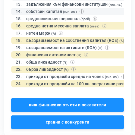
13.
задължения към финансови институции
(хил. лв.)
14.
собствен капитал
(хил. лв.)
15.
средносписъчен персонал
(брой)
16.
средна нетна месечна заплата
(лева)
17.
нетен марж
(%)
18.
възвращаемост на собствения капитал (ROE)
(%)
19.
възвращаемост на активите (ROA)
(%)
20.
финансова автономност
(%)
21.
обща ликвидност
(%)
22.
бърза ликвидност
(%)
23.
приходи от продажби средно на човек
(хил. лв.)
24.
приходи от продажби на 100 лв. оперативни разходи
виж финансови отчети и показатели
сравни с конкуренти