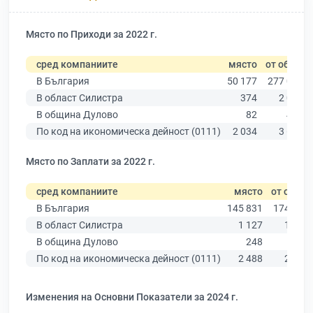
Място по Приходи за 2022 г.
сред компаниите
място
от общо
В България
50 177
277 019
В област Силистра
374
2 077
В община Дулово
82
446
По код на икономическа дейност (0111)
2 034
3 640
Място по Заплати за 2022 г.
сред компаниите
място
от общо
В България
145 831
174 403
В област Силистра
1 127
1 352
В община Дулово
248
299
По код на икономическа дейност (0111)
2 488
2 706
Изменения на Основни Показатели за 2024 г.