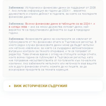
Забележка:
Исторически финансови данни се поддържат от 2008
г. Ако липсва информация за години до 2024 г. , вероятно
дружеството е спряло дейност в годината, за която са последните
финансови данни.
Забележка:
Всички финансови данни в таблиците са за 2024 г. и
в хиляди лева
– ако за някои дружества липсват данни, най-
вероятно те са преустановили дейността си още в предходни
години.
Забележка:
Финансовите данни на компаниите се извличат от
публикуваните от тях финансови отчети в Търговския регистър. В
много редки случаи финансовите данни може да бъдат непълни
или неточно извлечени, за което са създадени автоматизирани
вътрешни контроли за тяхното откриване, и те се поправят от
редактор. Това отнема време с оглед на стотиците хиляди отчети,
които всяка година се публикуват в Търговския регистър, като
ние поправяме несъответствията от по-големите към по-малките
компании. Ако забележите непълноти или неточности във вашите
или в други финансови отчети, можете да ни пишете, за да
ескалираме приоритета за тяхната корекция.
ВИЖ
ИСТОРИЧЕСКИ СЪДРУЖИЯ