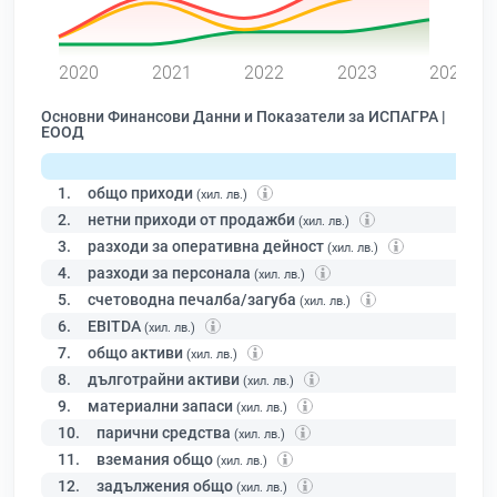
0
2020
2021
2022
2023
2024
Основни Финансови Данни и Показатели за ИСПАГРА |
ЕООД
1.
общо приходи
(хил. лв.)
2.
нетни приходи от продажби
(хил. лв.)
3.
разходи за оперативна дейност
(хил. лв.)
4.
разходи за персонала
(хил. лв.)
5.
счетоводна печалба/загуба
(хил. лв.)
6.
EBITDA
(хил. лв.)
7.
общо активи
(хил. лв.)
8.
дълготрайни активи
(хил. лв.)
9.
материални запаси
(хил. лв.)
10.
парични средства
(хил. лв.)
11.
вземания общо
(хил. лв.)
12.
задължения общо
(хил. лв.)