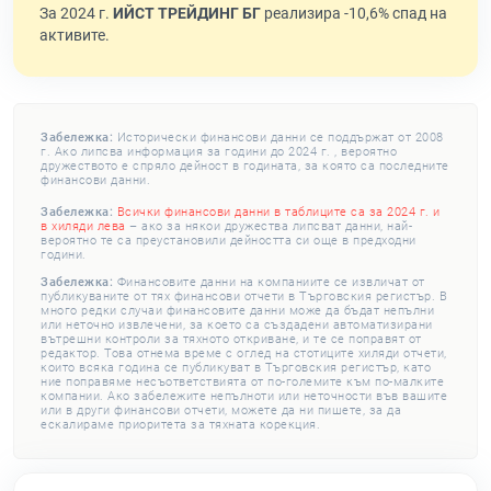
За 2024 г.
ИЙСТ ТРЕЙДИНГ БГ
реализира -10,6% спад на
активите.
Забележка:
Исторически финансови данни се поддържат от 2008
г. Ако липсва информация за години до 2024 г. , вероятно
дружеството е спряло дейност в годината, за която са последните
финансови данни.
Забележка:
Всички финансови данни в таблиците са за 2024 г. и
в хиляди лева
– ако за някои дружества липсват данни, най-
вероятно те са преустановили дейността си още в предходни
години.
Забележка:
Финансовите данни на компаниите се извличат от
публикуваните от тях финансови отчети в Търговския регистър. В
много редки случаи финансовите данни може да бъдат непълни
или неточно извлечени, за което са създадени автоматизирани
вътрешни контроли за тяхното откриване, и те се поправят от
редактор. Това отнема време с оглед на стотиците хиляди отчети,
които всяка година се публикуват в Търговския регистър, като
ние поправяме несъответствията от по-големите към по-малките
компании. Ако забележите непълноти или неточности във вашите
или в други финансови отчети, можете да ни пишете, за да
ескалираме приоритета за тяхната корекция.