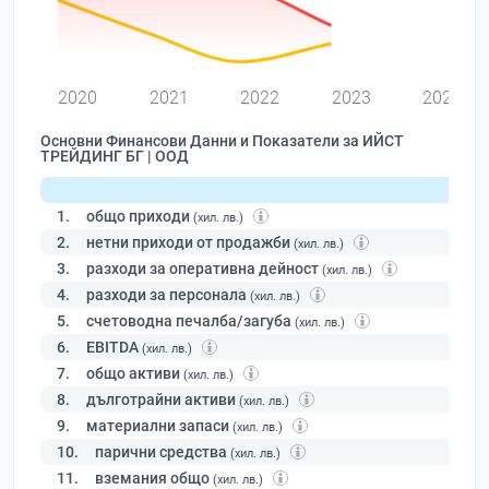
0
2020
2021
2022
2023
2024
Основни Финансови Данни и Показатели за ИЙСТ
ТРЕЙДИНГ БГ | ООД
1.
общо приходи
(хил. лв.)
2.
нетни приходи от продажби
(хил. лв.)
3.
разходи за оперативна дейност
(хил. лв.)
4.
разходи за персонала
(хил. лв.)
5.
счетоводна печалба/загуба
(хил. лв.)
6.
EBITDA
(хил. лв.)
7.
общо активи
(хил. лв.)
8.
дълготрайни активи
(хил. лв.)
9.
материални запаси
(хил. лв.)
10.
парични средства
(хил. лв.)
11.
вземания общо
(хил. лв.)