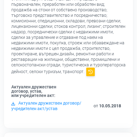
първоначален, преработен или обработен вид;
продажба на стоки от собствено производство;
търговско представителство и посредничество;
комисионни, спедиционни, складови, превозни сделки;
лицензионни сделки; стоков контрол; лизинг; строителен
надзор, посреднически сделки с недвижими имоти,
сделки за управление и отдаване под наем на
недвижими имоти, покупка, строеж или обзавеждане на
недвижими имоти с цел продажба, строителство,
проектиране, вътрешен дизайн, ремонтни работи и
реставрации на жилищни, обществени, промишлени и
селскостопански сгради, туристическа и туроператорска
дейност, селски туризъм, транспорт.
Актуален дружествен
договор, устав,
или учредителен акт:
Актуален дружествен договор/
от
10.05.2018
учредителен акт/устав