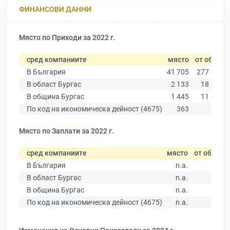
ФИНАНСОВИ ДАННИ
Място по Приходи за 2022 г.
сред компаниите
място
от общо
В България
41 705
277 019
В област Бургас
2 133
18 275
В община Бургас
1 445
11 315
По код на икономическа дейност (4675)
363
616
Място по Заплати за 2022 г.
сред компаниите
място
от общо
В България
n.a.
В област Бургас
n.a.
В община Бургас
n.a.
По код на икономическа дейност (4675)
n.a.