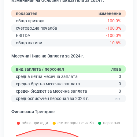
Изменения на Основни Показатели за 2024 г.
показател
изменение
общо приходи
-100,0%
счетоводна печалба
-100,0%
EBITDA
-100,0%
общо активи
-10,6%
Месечни Нива на Заплати за 2024 г.
вид заплата / персонал
лева
средна нетна месечна заплата
0
средна брутна месечна заплата
0
среден бюджет за месечна заплата
0
средносписъчен персонал за 2024 г.
Финансови Трендове
общо приходи
счетоводна печалба
персонал