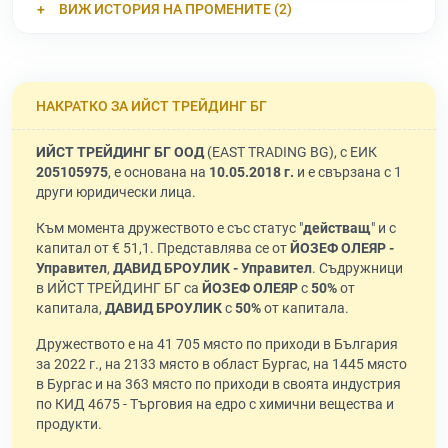
ВИЖ ИСТОРИЯ НА ПРОМЕНИТЕ (2)
НАКРАТКО ЗА ИЙСТ ТРЕЙДИНГ БГ
ИЙСТ ТРЕЙДИНГ БГ ООД
(EAST TRADING BG), с ЕИК
205105975
, е основана на
10.05.2018 г.
и е свързана с 1
други юридически лица.
Към момента дружеството е със статус "
действащ
" и с
капитал от € 51,1. Представлява се от
ЙОЗЕФ ОЛЕЯР -
Управител
,
ДАВИД БРОУЛИК - Управител
. Съдружници
в ИЙСТ ТРЕЙДИНГ БГ са
ЙОЗЕФ ОЛЕЯР
с
50%
от
капитала,
ДАВИД БРОУЛИК
с
50%
от капитала.
Дружеството е на 41 705 място по приходи в България
за 2022 г., на 2133 място в област Бургас, на 1445 място
в Бургас и на 363 място по приходи в своята индустрия
по КИД 4675 - Търговия на едро с химични вещества и
продукти.