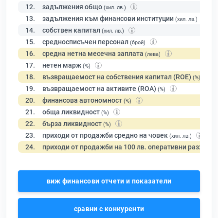
12.
задължения общо
(хил. лв.)
13.
задължения към финансови институции
(хил. лв.)
14.
собствен капитал
(хил. лв.)
15.
средносписъчен персонал
(брой)
16.
средна нетна месечна заплата
(лева)
17.
нетен марж
(%)
18.
възвращаемост на собствения капитал (ROE)
(%)
19.
възвращаемост на активите (ROA)
(%)
20.
финансова автономност
(%)
21.
обща ликвидност
(%)
22.
бърза ликвидност
(%)
23.
приходи от продажби средно на човек
(хил. лв.)
24.
приходи от продажби на 100 лв. оперативни разходи
виж финансови отчети и показатели
сравни с конкуренти