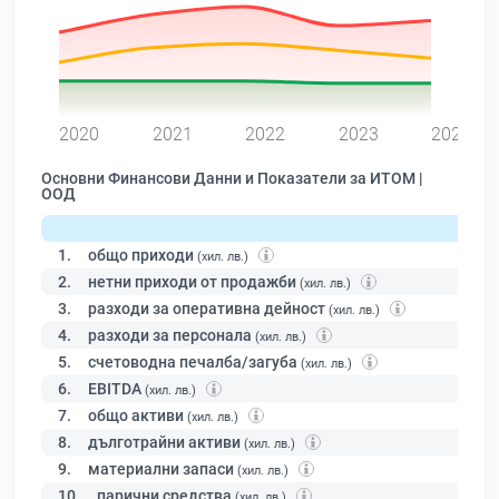
0
2020
2021
2022
2023
2024
Основни Финансови Данни и Показатели за ИТОМ |
ООД
1.
общо приходи
(хил. лв.)
2.
нетни приходи от продажби
(хил. лв.)
3.
разходи за оперативна дейност
(хил. лв.)
4.
разходи за персонала
(хил. лв.)
5.
счетоводна печалба/загуба
(хил. лв.)
6.
EBITDA
(хил. лв.)
7.
общо активи
(хил. лв.)
8.
дълготрайни активи
(хил. лв.)
9.
материални запаси
(хил. лв.)
10.
парични средства
(хил. лв.)