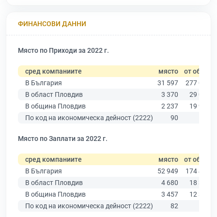
ФИНАНСОВИ ДАННИ
Място по Приходи за 2022 г.
сред компаниите
място
от общо
В България
31 597
277 019
В област Пловдив
3 370
29 067
В община Пловдив
2 237
19 939
По код на икономическа дейност (2222)
90
184
Място по Заплати за 2022 г.
сред компаниите
място
от общо
В България
52 949
174 403
В област Пловдив
4 680
18 305
В община Пловдив
3 457
12 387
По код на икономическа дейност (2222)
82
162