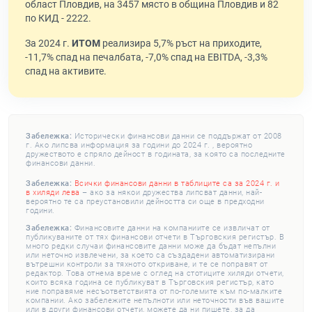
област Пловдив, на 3457 място в община Пловдив и 82
по КИД - 2222.
За 2024 г.
ИТОМ
реализира 5,7% ръст на приходите,
-11,7% спад на печалбата, -7,0% спад на EBITDA, -3,3%
спад на активите.
Забележка:
Исторически финансови данни се поддържат от 2008
г. Ако липсва информация за години до 2024 г. , вероятно
дружеството е спряло дейност в годината, за която са последните
финансови данни.
Забележка:
Всички финансови данни в таблиците са за 2024 г. и
в хиляди лева
– ако за някои дружества липсват данни, най-
вероятно те са преустановили дейността си още в предходни
години.
Забележка:
Финансовите данни на компаниите се извличат от
публикуваните от тях финансови отчети в Търговския регистър. В
много редки случаи финансовите данни може да бъдат непълни
или неточно извлечени, за което са създадени автоматизирани
вътрешни контроли за тяхното откриване, и те се поправят от
редактор. Това отнема време с оглед на стотиците хиляди отчети,
които всяка година се публикуват в Търговския регистър, като
ние поправяме несъответствията от по-големите към по-малките
компании. Ако забележите непълноти или неточности във вашите
или в други финансови отчети, можете да ни пишете, за да