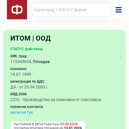
ИТОМ | ООД
СТАТУС:
действащ
ЕИК, град:
115343034,
Пловдив
основана:
14.07.1999
регистрация по ДДС:
ДА - от 20.04.2000 г.
КИД 2008:
2222 -
Производство на опаковки от пластмаси
публични контакти:
натисни тук
състояние в регистъра към
05.08.2026
последна вписана промяна на
13.01.2026