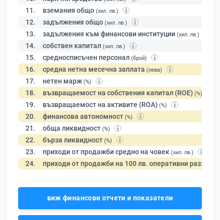
11.
вземания общо
(хил. лв.)
12.
задължения общо
(хил. лв.)
13.
задължения към финансови институции
(хил. лв.)
14.
собствен капитал
(хил. лв.)
15.
средносписъчен персонал
(брой)
16.
средна нетна месечна заплата
(лева)
17.
нетен марж
(%)
18.
възвращаемост на собствения капитал (ROE)
(%)
19.
възвращаемост на активите (ROA)
(%)
20.
финансова автономност
(%)
21.
обща ликвидност
(%)
22.
бърза ликвидност
(%)
23.
приходи от продажби средно на човек
(хил. лв.)
24.
приходи от продажби на 100 лв. оперативни разходи
виж финансови отчети и показатели