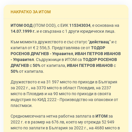
НАКРАТКО ЗА ИТОМ
ИТОМ ООД
(ITOM OOD), с ЕИК
115343034
, е основана на
14.07.1999 г.
и е свързана с 1 други юридически лица.
Към момента дружеството е със статус "
действащ
" и с
капитал от € 2 556,5. Представлява се от
ТОДОР
РОСЕНОВ ДРАГНЕВ - Управител
,
ИВАН ПЕТРОВ ИВАНОВ
- Управител
. Съдружници в ИТОМ са
ТОДОР РОСЕНОВ
ДРАГНЕВ
с
50%
от капитала,
ИВАН ПЕТРОВ ИВАНОВ
с
50%
от капитала.
Дружеството е на 31 597 място по приходи в България
за 2022 г., на 3370 място в област Пловдив, на 2237
място в Пловдив и на 90 място по приходи в своята
индустрия по КИД 2222 - Производство на опаковки от
пластмаси.
Средномесечната нетна работна заплата в
ИТОМ
за
2022 г. е в размер на 676 лв, което му отрежда 52 949
място по заплати в България за 2022 г., на 4680 място в