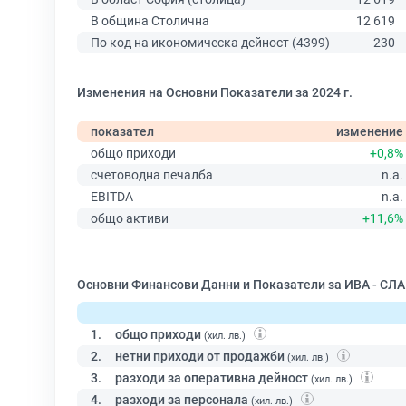
В община Столична
12 619
По код на икономическа дейност (4399)
230
Изменения на Основни Показатели за 2024 г.
показател
изменение
общо приходи
+0,8%
счетоводна печалба
n.a.
EBITDA
n.a.
общо активи
+11,6%
Основни Финансови Данни и Показатели за ИВА - СЛА
1.
общо приходи
(хил. лв.)
2.
нетни приходи от продажби
(хил. лв.)
3.
разходи за оперативна дейност
(хил. лв.)
4.
разходи за персонала
(хил. лв.)