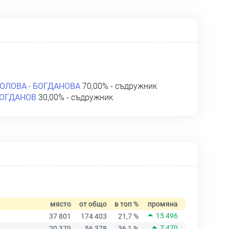
ОЛОВА - БОГДАНОВА
70,00% - съдружник
БОГДАНОВ
30,00% - съдружник
място
от общо
в топ %
промяна
15 496
37 801
174 403
21,7 %
7 470
20 379
56 378
36,1 %