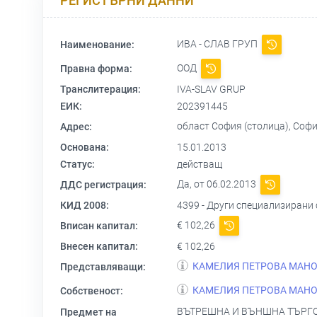
РЕГИСТЪРНИ ДАННИ
ИВА - СЛАВ ГРУП
Наименование:
ООД
Правна форма:
Транслитерация:
IVA-SLAV GRUP
ЕИК:
202391445
област София (столица), Софи
Адрес:
Основана:
15.01.2013
Статус:
действащ
Да, от 06.02.2013
ДДС регистрация:
КИД 2008:
4399 - Други специализирани
€ 102,26
Вписан капитал:
Внесен капитал:
€ 102,26
КАМЕЛИЯ ПЕТРОВА МАНО
Представляващи:
КАМЕЛИЯ ПЕТРОВА МАНО
Собственост:
ВЪТРЕШНА И ВЪНШНА ТЪРГО
Предмет на