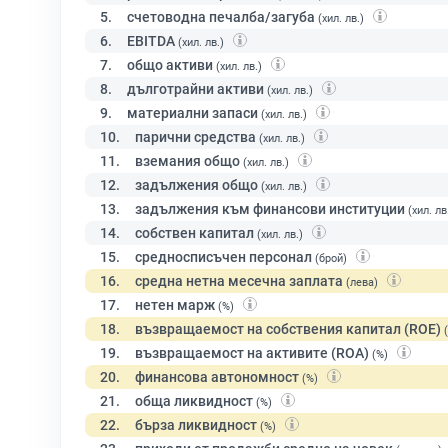
5.
счетоводна печалба/загуба
(хил. лв.)
6.
EBITDA
(хил. лв.)
7.
общо активи
(хил. лв.)
8.
дълготрайни активи
(хил. лв.)
9.
материални запаси
(хил. лв.)
10.
парични средства
(хил. лв.)
11.
вземания общо
(хил. лв.)
12.
задължения общо
(хил. лв.)
13.
задължения към финансови институции
(хил. лв
14.
собствен капитал
(хил. лв.)
15.
средносписъчен персонал
(брой)
16.
средна нетна месечна заплата
(лева)
17.
нетен марж
(%)
18.
възвращаемост на собствения капитал (ROE)
19.
възвращаемост на активите (ROA)
(%)
20.
финансова автономност
(%)
21.
обща ликвидност
(%)
22.
бърза ликвидност
(%)