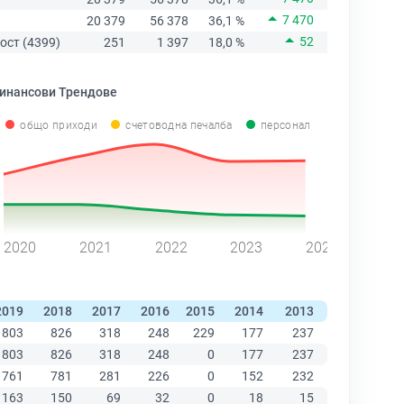
7 470
20 379
56 378
36,1 %
52
ост (4399)
251
1 397
18,0 %
инансови Трендове
общо приходи
счетоводна печалба
персонал
2020
2021
2022
2023
2024
2019
2018
2017
2016
2015
2014
2013