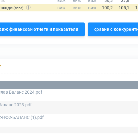
азходи
(лева)
виж финансови отчети и показатели
сравни с конкурент
Р
лав Баланс 2024.pdf
аланс 2023.pdf
2-НФ2-БАЛАНС (1).pdf