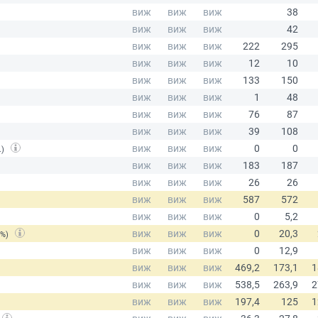
.)
(%)