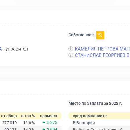
Собственост:
А
- управител
КАМЕЛИЯ ПЕТРОВА МАН
СТАНИСЛАВ ГЕОРГИЕВ 
Място по Заплати за 2022 г.
от общо
в топ %
промяна
сред компаниите
5 275
277 019
11,6 %
В България
2 004
90 178
14,0 %
В област София (столица)