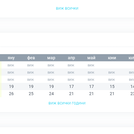
виж всички
яну
фев
мар
апр
май
юни
юл
19
19
19
17
17
15
1
26
25
24
21
21
21
2
виж всички години