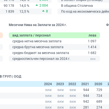
2 004
90 178
14,0 %
В община Столична
8
1 839
12,5 %
По код на икономическа дейн
Месечни Нива на Заплати за 2024 г.
Ф
вид заплата / персонал
лева
средна нетна месечна заплата
1 097
средна брутна месечна заплата
1 414
среден бюджет за месечна заплата
1 682
0
средносписъчен персонал за 2024 г.
В ГРУП | ООД
2024
2023
2022
2021
2020