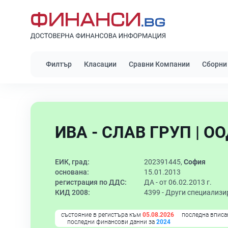
Филтър
Класации
Сравни Компании
Сборни
ИВА - СЛАВ ГРУП | О
ЕИК, град:
202391445,
София
основана:
15.01.2013
регистрация по ДДС:
ДА - от 06.02.2013 г.
КИД 2008:
4399 -
Други специализи
състояние в регистъра към
05.08.2026
последна вписа
последни финансови данни за
2024