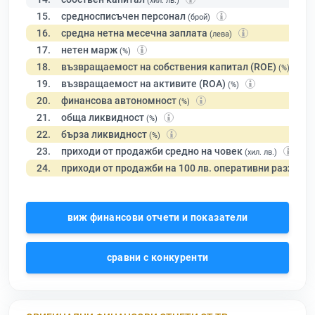
(хил. лв.)
15.
средносписъчен персонал
(брой)
16.
средна нетна месечна заплата
(лева)
17.
нетен марж
(%)
18.
възвращаемост на собствения капитал (ROE)
(%)
19.
възвращаемост на активите (ROA)
(%)
20.
финансова автономност
(%)
21.
обща ликвидност
(%)
22.
бърза ликвидност
(%)
23.
приходи от продажби средно на човек
(хил. лв.)
24.
приходи от продажби на 100 лв. оперативни разходи
виж финансови отчети и показатели
сравни с конкуренти