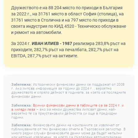
Дружеството е на 88 204 място по приходи в България
за 2022 г., на 31761 място в област София (столица), на
31761 място в Столична и на 797 място по приходи в
своята индустрия по КИД 4520 - Техническо обслужване
и ремонт на автомобили.
За 2024 г.
ИВАН ИЛИЕВ - 1987
реализира 283,8% ръст на
приходите, 282,7% ръст на печалбата, 282,7% ръст на
EBITDA, 287,7% ръст на активите.
Забележка:
Исторически финансови данни се поддържат от 2008
г. Ако липсва информация за години до 2024 г. , вероятно
дружеството е спряло дейност в годината, за която са последните
финансови данни.
Забележка:
Всички финансови данни в таблиците са за 2024 г. и
в хиляди лева
– ако за някои дружества липсват данни, най-
вероятно те са преустановили дейността си още в предходни
години.
Забележка:
Финансовите данни на компаниите се извличат от
публикуваните от тях финансови отчети в Търговския регистър. В
много редки случаи финансовите данни може да бъдат непълни
или неточно извлечени, за което са създадени автоматизирани