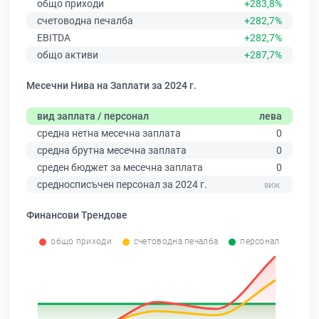
общо приходи
+283,8%
счетоводна печалба
+282,7%
EBITDA
+282,7%
общо активи
+287,7%
Месечни Нива на Заплати за 2024 г.
вид заплата / персонал
лева
средна нетна месечна заплата
0
средна брутна месечна заплата
0
среден бюджет за месечна заплата
0
средносписъчен персонал за 2024 г.
Финансови Трендове
общо приходи
счетоводна печалба
персонал
0