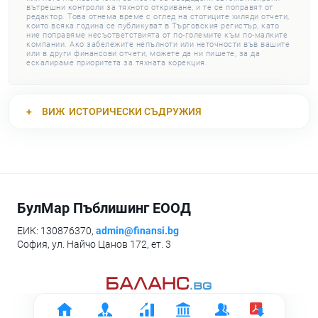
вътрешни контроли за тяхното откриване, и те се поправят от
редактор. Това отнема време с оглед на стотиците хиляди отчети,
които всяка година се публикуват в Търговския регистър, като
ние поправяме несъответствията от по-големите към по-малките
компании. Ако забележите непълноти или неточности във вашите
или в други финансови отчети, можете да ни пишете, за да
ескалираме приоритета за тяхната корекция.
ВИЖ
ИСТОРИЧЕСКИ СЪДРУЖИЯ
БулМар Пъблишинг ЕООД
ЕИК: 130876370,
admin@finansi.bg
София, ул. Найчо Цанов 172, ет. 3