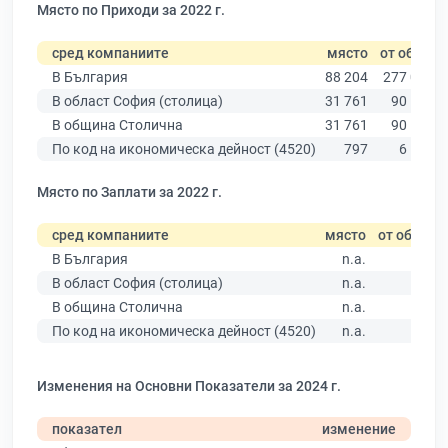
Място по Приходи за 2022 г.
сред компаниите
място
от общо
В България
88 204
277 019
В област София (столица)
31 761
90 178
В община Столична
31 761
90 178
По код на икономическа дейност (4520)
797
6 113
Място по Заплати за 2022 г.
сред компаниите
място
от общо
В България
n.a.
В област София (столица)
n.a.
В община Столична
n.a.
По код на икономическа дейност (4520)
n.a.
Изменения на Основни Показатели за 2024 г.
показател
изменение