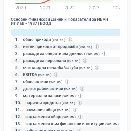
2020
2021
2022
2023
2024
Основни Финансови Данни и Показатели за ИВАН
ИЛИЕВ - 1987 | ЕООД
1.
общо приходи
(хил. лв.)
2.
нетни приходи от продажби
(хил. лв.)
3.
разходи за оперативна дейност
(хил. лв.)
4.
разходи за персонала
(хил. лв.)
5.
счетоводна печалба/загуба
(хил. лв.)
6.
EBITDA
(хил. лв.)
7.
общо активи
(хил. лв.)
8.
дълготрайни активи
(хил. лв.)
9.
материални запаси
(хил. лв.)
10.
парични средства
(хил. лв.)
11.
вземания общо
(хил. лв.)
12.
задължения общо
(хил. лв.)
13.
задължения към финансови институции
(хил. лв.)
14.
собствен капитал