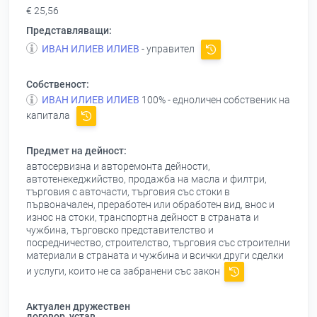
€ 25,56
Представляващи:
ИВАН ИЛИЕВ ИЛИЕВ
- управител
Собственост:
ИВАН ИЛИЕВ ИЛИЕВ
100% - едноличен собственик на
капитала
Предмет на дейност:
автосервизна и авторемонта дейности,
автотенекеджийство, продажба на масла и филтри,
търговия с авточасти, търговия със стоки в
първоначален, преработен или обработен вид, внос и
износ на стоки, транспортна дейност в страната и
чужбина, търговско представителство и
посредничество, строителство, търговия със строителни
материали в страната и чужбина и всички други сделки
и услуги, които не са забранени със закон
Актуален дружествен
договор, устав,