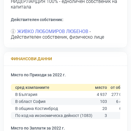
НИДЕРЛАНДИЯ 100% - едноличен собственик на
капитала
Действителен собственик:
ЖИВКО ЛЮБОМИРОВ ЛЮБЕНОВ
-
Действителен собственик, физическо лице
ФИНАНСОВИ ДАННИ
Място по Приходи за 2022 г.
сред компаниите
място
от общо
В България
4 937
277 019
В област София
103
6 415
В община Костинброд
20
626
По код на икономическа дейност (1083)
3
38
Място по Заплати за 2022 г.