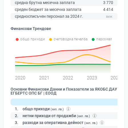
средна брутна месечна заплата
3 770
среден бюджет за месечна заплата
4 414
средносписъчен персонал за 2024 г.
Финансови Трендове
общо приходи
счетоводна печалба
персонал
0
2020
2021
2022
2023
2024
Основни Финансови Данни и Показатели за ЯКОБС ДАУ
ЕГБЕРТС ОПС БГ | ЕООД
1.
общо приходи
(хил. лв.)
2.
нетни приходи от продажби
(хил. лв.)
3.
разходи за оперативна дейност
(хил. лв.)