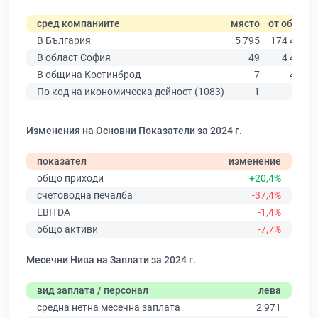
сред компаниите
място
от общо
В България
5 795
174 403
В област София
49
4 439
В община Костинброд
7
442
По код на икономическа дейност (1083)
1
31
Изменения на Основни Показатели за 2024 г.
показател
изменение
общо приходи
+20,4%
счетоводна печалба
-37,4%
EBITDA
-1,4%
общо активи
-7,7%
Месечни Нива на Заплати за 2024 г.
вид заплата / персонал
лева
средна нетна месечна заплата
2 971