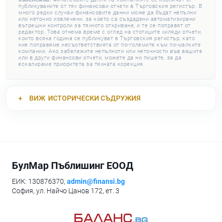
публикуваните от тях финансови отчети в Търговския регистър. В
много редки случаи финансовите данни може да бъдат непълни
или неточно извлечени, за което са създадени автоматизирани
вътрешни контроли за тяхното откриване, и те се поправят от
редактор. Това отнема време с оглед на стотиците хиляди отчети,
които всяка година се публикуват в Търговския регистър, като
ние поправяме несъответствията от по-големите към по-малките
компании. Ако забележите непълноти или неточности във вашите
или в други финансови отчети, можете да ни пишете, за да
ескалираме приоритета за тяхната корекция.
ВИЖ
ИСТОРИЧЕСКИ СЪДРУЖИЯ
БулМар Пъблишинг ЕООД
ЕИК: 130876370,
admin@finansi.bg
София, ул. Найчо Цанов 172, ет. 3