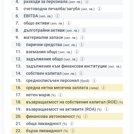
4.
разходи за персонала
(хил. лв.)
5.
счетоводна печалба/загуба
(хил. лв.)
6.
EBITDA
(хил. лв.)
7.
общо активи
(хил. лв.)
8.
дълготрайни активи
(хил. лв.)
9.
материални запаси
(хил. лв.)
10.
парични средства
(хил. лв.)
11.
вземания общо
(хил. лв.)
12.
задължения общо
(хил. лв.)
13.
задължения към финансови институции
(хил. лв.)
14.
собствен капитал
(хил. лв.)
15.
средносписъчен персонал
(брой)
16.
средна нетна месечна заплата
(лева)
17.
нетен марж
(%)
18.
възвращаемост на собствения капитал (ROE)
(%)
19.
възвращаемост на активите (ROA)
(%)
20.
финансова автономност
(%)
21.
обща ликвидност
(%)
22.
бърза ликвидност
(%)