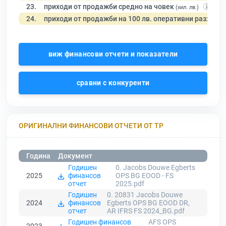
23.
приходи от продажби средно на човек
(хил. лв.)
24.
приходи от продажби на 100 лв. оперативни разходи
виж финансови отчети и показатели
сравни с конкуренти
ОРИГИНАЛНИ ФИНАНСОВИ ОТЧЕТИ ОТ ТР
Година
Документ
Годишен
0. Jacobs Douwe Egberts
2025
финансов
OPS BG EOOD - FS
отчет
2025.pdf
Годишен
0. 20831 Jacobs Douwe
2024
финансов
Egberts OPS BG EOOD DR,
отчет
AR IFRS FS 2024_BG.pdf
Годишен финансов
AFS OPS