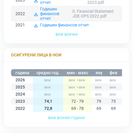
2023
отчет
2023.pdf
Годишен
0. Financial Statement
2022
финансов
JDE OPS 2022.pdf
отчет
2021
Годишен финансов отчет
виж всички
ОСИГУРЕНИ ЛИЦА В НОИ
година
средно год.
мин - макс
яну
фев
мар
2026
-
2025
-
2024
-
2023
74,1
72 - 79
79
75
74
2022
72,8
69 - 78
69
69
69
виж всички години