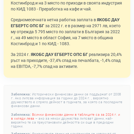
Костинброд и на 3 място по приходи в своята индустрия
по КИД 1083 - Преработка на кафе и чай.
Средномесечната нетна работна заплата в
ЯКОБС ДАУ
ЕГБЕРТС ОПС БГ
за 2022 г. е в размер на 2971 лв, което
му отрежда 5 795 място по заплати в България за 2022
г., на 49 място в област София, на 7 място в община
Костинброд и 1 по КИД - 1083.
За 2024 г.
ЯКОБС ДАУ ЕГБЕРТС ОПС БГ
реализира 20,4%
ръст на приходите, -37,4% спад на печалбата, -1,4% спад
на EBITDA, -7,7% спад на активите.
Забележка:
Исторически финансови данни се поддържат от 2008
г. Ако липсва информация за години до 2024 г. , вероятно
дружеството е спряло дейност в годината, за която са последните
финансови данни.
Забележка:
Всички финансови данни в таблиците са за 2024 г. и
в хиляди лева
– ако за някои дружества липсват данни, най-
вероятно те са преустановили дейността си още в предходни
години.
Забележка:
Финансовите данни на компаниите се извличат от