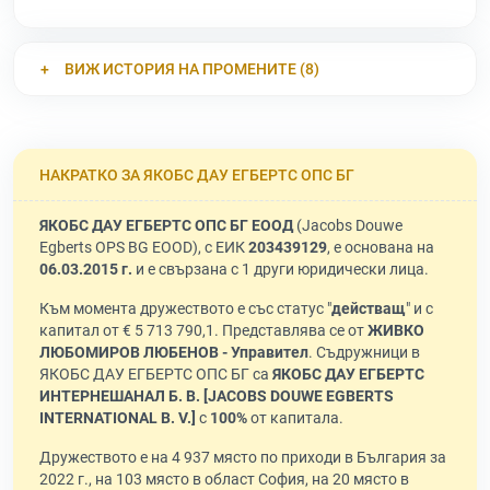
ВИЖ ИСТОРИЯ НА ПРОМЕНИТЕ (8)
НАКРАТКО ЗА ЯКОБС ДАУ ЕГБЕРТС ОПС БГ
ЯКОБС ДАУ ЕГБЕРТС ОПС БГ ЕООД
(Jacobs Douwe
Egberts OPS BG EOOD), с ЕИК
203439129
, е основана на
06.03.2015 г.
и е свързана с 1 други юридически лица.
Към момента дружеството е със статус "
действащ
" и с
капитал от € 5 713 790,1. Представлява се от
ЖИВКО
ЛЮБОМИРОВ ЛЮБЕНОВ - Управител
. Съдружници в
ЯКОБС ДАУ ЕГБЕРТС ОПС БГ са
ЯКОБС ДАУ ЕГБЕРТС
ИНТЕРНЕШАНАЛ Б. В. [JАСОВS DОUWЕ ЕGВЕRТS
INTERNATIONAL В. V.]
с
100%
от капитала.
Дружеството е на 4 937 място по приходи в България за
2022 г., на 103 място в област София, на 20 място в