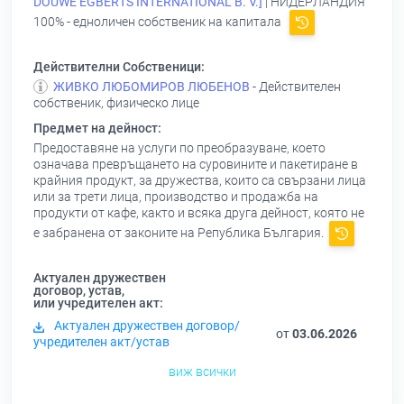
DОUWЕ ЕGВЕRТS INTERNATIONAL В. V.]
| НИДЕРЛАНДИЯ
100% - едноличен собственик на капитала
Действителни Собственици:
ЖИВКО ЛЮБОМИРОВ ЛЮБЕНОВ
- Действителен
собственик, физическо лице
Предмет на дейност:
Предоставяне на услуги по преобразуване, което
означава превръщането на суровините и пакетиране в
крайния продукт, за дружества, които са свързани лица
или за трети лица, производство и продажба на
продукти от кафе, както и всяка друга дейност, която не
е забранена от законите на Република България.
Актуален дружествен
договор, устав,
или учредителен акт:
Актуален дружествен договор/
от
03.06.2026
учредителен акт/устав
виж всички