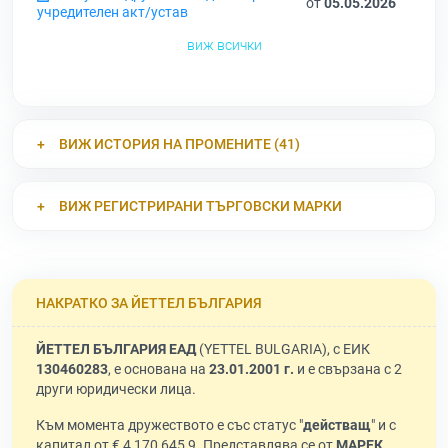
от
05.05.2026
учредителен акт/устав
виж всички
ВИЖ ИСТОРИЯ НА ПРОМЕНИТЕ (41)
ВИЖ РЕГИСТРИРАНИ ТЪРГОВСКИ МАРКИ
НАКРАТКО ЗА ЙЕТТЕЛ БЪЛГАРИЯ
ЙЕТТЕЛ БЪЛГАРИЯ ЕАД
(YETTEL BULGARIA), с ЕИК
130460283
, е основана на
23.01.2001 г.
и е свързана с 2
други юридически лица.
Към момента дружеството е със статус "
действащ
" и с
капитал от € 4 170 645,9. Представлява се от
МАРЕК