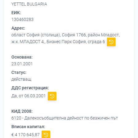
YETTEL BULGARIA
ЕИК:
130460283
Адрес:
област София (столица), София 1766, район Младост,
ж.к. МЛАДОСТ 4,, Бизнес Парк София, сграда 6
Основана:
23.01.2001
Статус:
действащ
ДДС регистрация:
Да, от 06.03.2001
КИД 2008:
6120 - Далекосъобщителна дейност по безжичен път
Вписан капитал:
€ 4 170 645,87