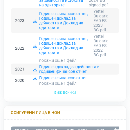
за дейността и Доклад
2024_BG
на одиторите
signed.pdf
Yettel
Годишен финансов отчет,
Bulgaria
Годишен доклад за
2023
EAD FS
дейността и Доклад на
2023
одиторите
BG.pdf
Yettel
Годишен финансов отчет,
Bulgaria
Годишен доклад за
EAD FS
дейността и Доклад на
2022
2022
одиторите
BG.pdf
покажи още 1
файл
Годишен доклад за дейността и
2021
годишен финансов отчет
Годишен финансов отчет
2020
покажи още 1
файл
виж всички
ОСИГУРЕНИ ЛИЦА В НОИ