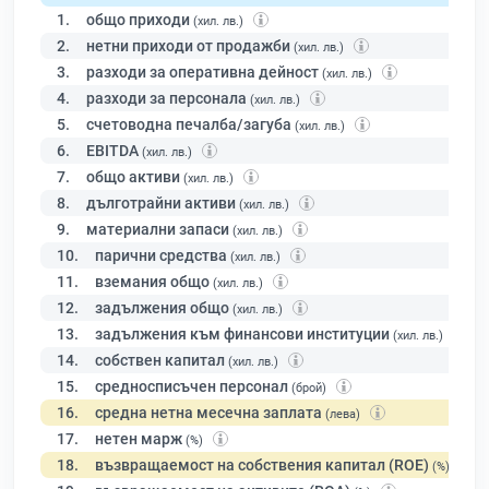
1.
общо приходи
(хил. лв.)
2.
нетни приходи от продажби
(хил. лв.)
3.
разходи за оперативна дейност
(хил. лв.)
4.
разходи за персонала
(хил. лв.)
5.
счетоводна печалба/загуба
(хил. лв.)
6.
EBITDA
(хил. лв.)
7.
общо активи
(хил. лв.)
8.
дълготрайни активи
(хил. лв.)
9.
материални запаси
(хил. лв.)
10.
парични средства
(хил. лв.)
11.
вземания общо
(хил. лв.)
12.
задължения общо
(хил. лв.)
13.
задължения към финансови институции
(хил. лв.)
14.
собствен капитал
(хил. лв.)
15.
средносписъчен персонал
(брой)
16.
средна нетна месечна заплата
(лева)
17.
нетен марж
(%)
18.
възвращаемост на собствения капитал (ROE)
(%)