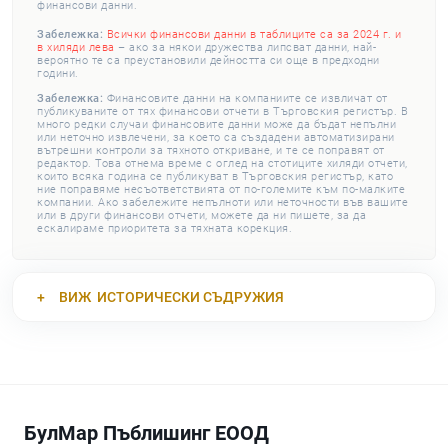
финансови данни.
Забележка:
Всички финансови данни в таблиците са за 2024 г. и
в хиляди лева
– ако за някои дружества липсват данни, най-
вероятно те са преустановили дейността си още в предходни
години.
Забележка:
Финансовите данни на компаниите се извличат от
публикуваните от тях финансови отчети в Търговския регистър. В
много редки случаи финансовите данни може да бъдат непълни
или неточно извлечени, за което са създадени автоматизирани
вътрешни контроли за тяхното откриване, и те се поправят от
редактор. Това отнема време с оглед на стотиците хиляди отчети,
които всяка година се публикуват в Търговския регистър, като
ние поправяме несъответствията от по-големите към по-малките
компании. Ако забележите непълноти или неточности във вашите
или в други финансови отчети, можете да ни пишете, за да
ескалираме приоритета за тяхната корекция.
ВИЖ
ИСТОРИЧЕСКИ СЪДРУЖИЯ
БулМар Пъблишинг ЕООД