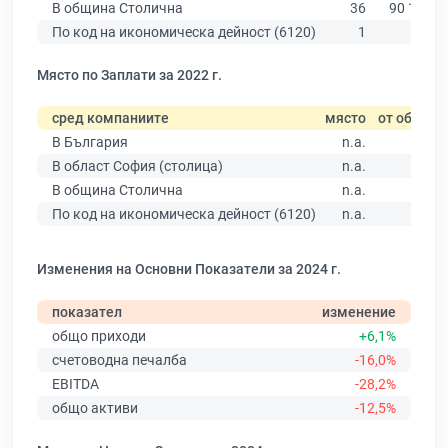
В община Столична
36
90 178
По код на икономическа дейност (6120)
1
48
Място по Заплати за 2022 г.
сред компаниите
място
от общо
В България
n.a.
В област София (столица)
n.a.
В община Столична
n.a.
По код на икономическа дейност (6120)
n.a.
Изменения на Основни Показатели за 2024 г.
показател
изменение
общо приходи
+6,1%
счетоводна печалба
-16,0%
EBITDA
-28,2%
общо активи
-12,5%