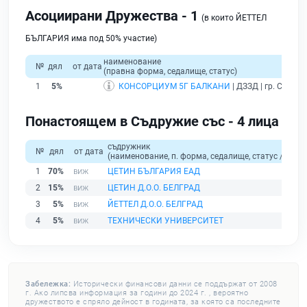
Асоциирани Дружества - 1
(в които ЙЕТТЕЛ
БЪЛГАРИЯ има под 50% участие)
наименование
№
дял
от дата
(правна форма, седалище, статус)
1
5%
КОНСОРЦИУМ 5Г БАЛКАНИ
| ДЗЗД | гр. София 
Понастоящем в Съдружие със - 4 лица
съдружник
№
дял
от дата
(наименование, п. форма, седалище, статус / физи
1
70%
ЦЕТИН БЪЛГАРИЯ ЕАД
2
15%
ЦЕТИН Д.О.О. БЕЛГРАД
3
5%
ЙЕТТЕЛ Д.О.О. БЕЛГРАД
4
5%
ТЕХНИЧЕСКИ УНИВЕРСИТЕТ
Забележка:
Исторически финансови данни се поддържат от 2008
г. Ако липсва информация за години до 2024 г. , вероятно
дружеството е спряло дейност в годината, за която са последните