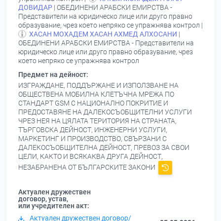
ДОВИДАР
| ОБЕДИНЕНИ АРАБСКИ ЕМИРСТВА -
Представители на юридическо лице или друго правно
образувание, чрез което непряко се упражнява контрол |
ХАСАН МОХАДЕМ ХАСАН АХМЕД АЛХОСАНИ
|
ОБЕДИНЕНИ АРАБСКИ ЕМИРСТВА - Представители на
юридическо лице или друго правно образувание, чрез
което непряко се упражнява контрол
Предмет на дейност:
ИЗГРАЖДАНЕ, ПОДДЪРЖАНЕ И ИЗПОЛЗВАНЕ НА
ОБЩЕСТВЕНА МОБИЛНА КЛЕТЪЧНА МРЕЖА ПО
СТАНДАРТ GSM С НАЦИОНАЛНО ПОКРИТИЕ И
ПРЕДОСТАВЯНЕ НА ДАЛЕКОСЪОБЩИТЕЛНИ УСЛУГИ
ЧРЕЗ НЕЯ НА ЦЯЛАТА ТЕРИТОРИЯ НА СТРАНАТА,
ТЪРГОВСКА ДЕЙНОСТ, ИНЖЕНЕРНИ УСЛУГИ,
МАРКЕТИНГ И ПРОИЗВОДСТВО, СВЪРЗАНИ С
ДАЛЕКОСЪОБЩИТЕЛНА ДЕЙНОСТ, ПРЕВОЗ ЗА СВОИ
ЦЕЛИ, КАКТО И ВСЯКАКВА ДРУГА ДЕЙНОСТ,
НЕЗАБРАНЕНА ОТ БЪЛГАРСКИТЕ ЗАКОНИ
Актуален дружествен
договор, устав,
или учредителен акт:
Актуален дружествен договор/