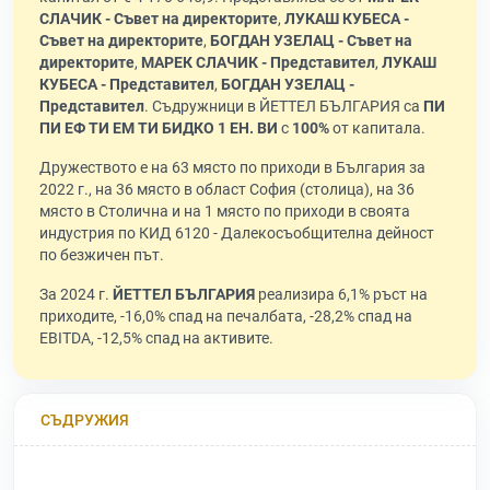
СЛАЧИК - Съвет на директорите
,
ЛУКАШ КУБЕСА -
Съвет на директорите
,
БОГДАН УЗЕЛАЦ - Съвет на
директорите
,
МАРЕК СЛАЧИК - Представител
,
ЛУКАШ
КУБЕСА - Представител
,
БОГДАН УЗЕЛАЦ -
Представител
. Съдружници в ЙЕТТЕЛ БЪЛГАРИЯ са
ПИ
ПИ ЕФ ТИ ЕМ ТИ БИДКО 1 ЕН. ВИ
с
100%
от капитала.
Дружеството е на 63 място по приходи в България за
2022 г., на 36 място в област София (столица), на 36
място в Столична и на 1 място по приходи в своята
индустрия по КИД 6120 - Далекосъобщителна дейност
по безжичен път.
За 2024 г.
ЙЕТТЕЛ БЪЛГАРИЯ
реализира 6,1% ръст на
приходите, -16,0% спад на печалбата, -28,2% спад на
EBITDA, -12,5% спад на активите.
СЪДРУЖИЯ