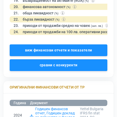
19.
възвращаемост на активите (ROA)
(%)
20.
финансова автономност
(%)
21.
обща ликвидност
(%)
22.
бърза ликвидност
(%)
23.
приходи от продажби средно на човек
(хил. лв.)
24.
приходи от продажби на 100 лв. оперативни разходи
виж финансови отчети и показатели
сравни с конкуренти
ОРИГИНАЛНИ ФИНАНСОВИ ОТЧЕТИ ОТ ТР
Година
Документ
Годишен финансов
Yettel Bulgaria
отчет, Годишен доклад
IFRS fin stat
2024