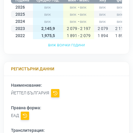
година
средно год.
мин - макс
яну
фев
2026
-
2025
-
2024
-
2023
2,145,9
2 079 - 2 197
2 079
2 118
2022
1,975,5
1 891 - 2 079
1 894
1 891
виж всички години
РЕГИСТЪРНИ ДАННИ
Наименование:
ЙЕТТЕЛ БЪЛГАРИЯ
Правна форма:
ЕАД
Транслитерация: