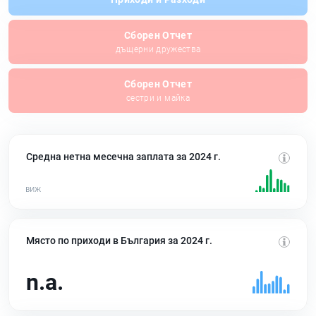
Сборен Отчет
дъщерни дружества
Сборен Отчет
сестри и майка
Средна нетна месечна заплата за 2024 г.
Място по приходи в България за 2024 г.
n.a.