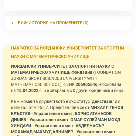
ВИЖ ИСТОРИЯ НА ПРОМЕНИТЕ (0)
НАКРАТКО ЗА ЙОРДАНСКИ УНИВЕРСИТЕТ ЗА СПОРТНИ
НАУКИ С МАТЕМАТИЧЕСКО УЧИЛИЩЕ
ЙОРДАНСКИ УНИВЕРСИТЕТ ЗА СПОРТНИ НАУКИ С
МАТЕМАТИЧЕСКО УЧИЛИЩЕ Фондация
(FOUNDATION
JORDAN SPORT SCIENCES UNIVERSITY WITH
MATHEMATICAL SCHOOL), с ЕИК
206905646
, е основана
на
15.04.2022 г.
и е свързана с 0 други юридически лица.
Към момента дружеството е със статус "
действащ
" и с
капитал от € 255,7. Представлява се от
МИХАИЛ ГЕНОВ
КРЪСТЕВ - Управителен съвет
,
БОРИС АТАНАСОВ
ДИШЕВ - Управителен съвет
,
ОМАР СУЛЕЙМАН МОХД
ХИНДАУИ - Управителен съвет
,
АБДЕЛНАСЪР
МОХАМАД МАХМУД АЛНИМЕР - Управителен съвет
,