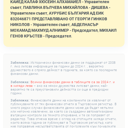
КАЙЕД КАЛАФ ХЮСЕИН АЛХАМАЙЕЛ - Управителен
съвет
,
ПАВЛИНА ВЪЛЧЕВА МИХАЙЛОВА - ДИШЕВА -
Управителен съвет
,
АУРУБИС БЪЛГАРИЯ АД ЕИК
832046871 ПРЕДСТАВЛЯВАНО ОТ ГЕОРГИ ГИНКОВ
НИКОЛОВ - Управителен съвет
,
АБДЕЛНАСЪР
МОХАМАД МАХМУД АЛНИМЕР - Председател
,
МИХАИЛ
ГЕНОВ КРЪСТЕВ - Председател
.
Забележка:
Исторически финансови данни се поддържат от 2008
г. Ако липсва информация за години до 2024 г. , вероятно
дружеството е спряло дейност в годината, за която са последните
финансови данни.
Забележка:
Всички финансови данни в таблиците са за 2024 г. и
в хиляди лева
– ако за някои дружества липсват данни, най-
вероятно те са преустановили дейността си още в предходни
години.
Забележка:
Финансовите данни на компаниите се извличат от
публикуваните от тях финансови отчети в Търговския регистър. В
много редки случаи финансовите данни може да бъдат непълни
или неточно извлечени, за което са създадени автоматизирани
вътрешни контроли за тяхното откриване, и те се поправят от
редактор. Това отнема време с оглед на стотиците хиляди отчети,
които всяка година се публикуват в Търговския регистър, като
ние поправяме несъответствията от по-големите към по-малките