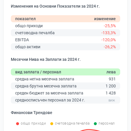
Изменения на Основни Показатели за 2024 г.
показател
изменение
общо приходи
-25,5%
счетоводна печалба
-133,3%
EBITDA
-120,0%
общо активи
-26,2%
Месечни Нива на Заплати за 2024 г.
вид заплата / персонал
лева
средна нетна месечна заплата
931
средна брутна месечна заплата
1 200
среден бюджет за месечна заплата
1 428
средносписъчен персонал за 2024 г.
Финансови Трендове
общо приходи
счетоводна печалба
персонал