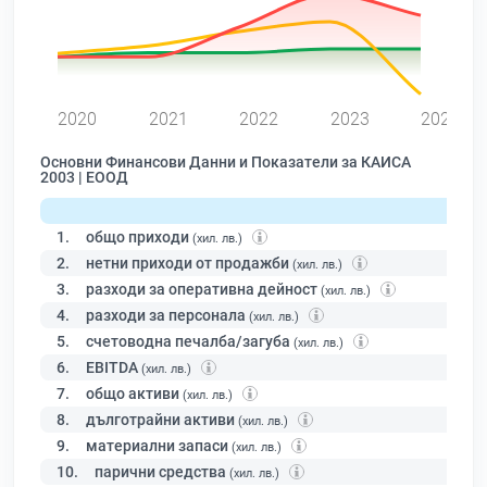
0
2020
2021
2022
2023
2024
Основни Финансови Данни и Показатели за КАИСА
2003 | ЕООД
1.
общо приходи
(хил. лв.)
2.
нетни приходи от продажби
(хил. лв.)
3.
разходи за оперативна дейност
(хил. лв.)
4.
разходи за персонала
(хил. лв.)
5.
счетоводна печалба/загуба
(хил. лв.)
6.
EBITDA
(хил. лв.)
7.
общо активи
(хил. лв.)
8.
дълготрайни активи
(хил. лв.)
9.
материални запаси
(хил. лв.)
10.
парични средства
(хил. лв.)