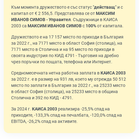
Към момента дружеството е със статус "
действащ
" и с
капитал от € 2 556,5. Представлява се от
МАКСИМ
ИВАНОВ СИМОВ - Управител
. Съдружници в КАИСА
2003 са
МАКСИМ ИВАНОВ СИМОВ
с
100%
от капитала.
Дружеството е на 17 157 място по приходи в България
за 2022 г., на 7171 място в област София (столица), на
7171 място в Столична и на 95 място по приходи в
своята индустрия по КИД 4791 - Търговия на дребно
чрез поръчки по пощата, телефона или Интернет.
Средномесечната нетна работна заплата в
КАИСА 2003
за 2022 г. е в размер на 931 лв, което му отрежда 50 512
място по заплати в България за 2022 г., на 25233 място
в област София (столица), на 25233 място в община
Столична и 392 по КИД - 4791.
За 2024 г.
КАИСА 2003
реализира -25,5% спад на
приходите, -133,3% спад на печалбата, -120,0% спад на
EBITDA, -26,2% спад на активите.