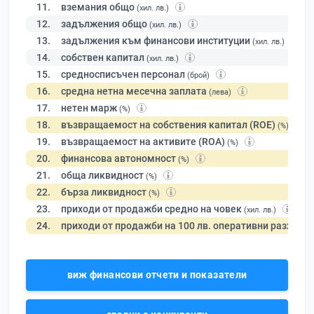
11.
вземания общо
(хил. лв.)
12.
задължения общо
(хил. лв.)
13.
задължения към финансови институции
(хил. лв.)
14.
собствен капитал
(хил. лв.)
15.
средносписъчен персонал
(брой)
16.
средна нетна месечна заплата
(лева)
17.
нетен марж
(%)
18.
възвращаемост на собствения капитал (ROE)
(%)
19.
възвращаемост на активите (ROA)
(%)
20.
финансова автономност
(%)
21.
обща ликвидност
(%)
22.
бърза ликвидност
(%)
23.
приходи от продажби средно на човек
(хил. лв.)
24.
приходи от продажби на 100 лв. оперативни разходи
виж финансови отчети и показатели