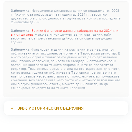
Забележка:
Исторически финансови данни се поддържат от 2008
г. Ако липсва информация за години до 2024 г. , вероятно
дружеството е спряло дейност в годината, за която са последните
финансови данни.
Забележка:
Всички финансови данни в таблиците са за 2024 г. и
в хиляди лева
– ако за някои дружества липсват данни, най-
вероятно те са преустановили дейността си още в предходни
години.
Забележка:
Финансовите данни на компаниите се извличат от
публикуваните от тях финансови отчети в Търговския регистър. В
много редки случаи финансовите данни може да бъдат непълни
или неточно извлечени, за което са създадени автоматизирани
вътрешни контроли за тяхното откриване, и те се поправят от
редактор. Това отнема време с оглед на стотиците хиляди отчети,
които всяка година се публикуват в Търговския регистър, като
ние поправяме несъответствията от по-големите към по-малките
компании. Ако забележите непълноти или неточности във вашите
или в други финансови отчети, можете да ни пишете, за да
ескалираме приоритета за тяхната корекция.
ВИЖ
ИСТОРИЧЕСКИ СЪДРУЖИЯ