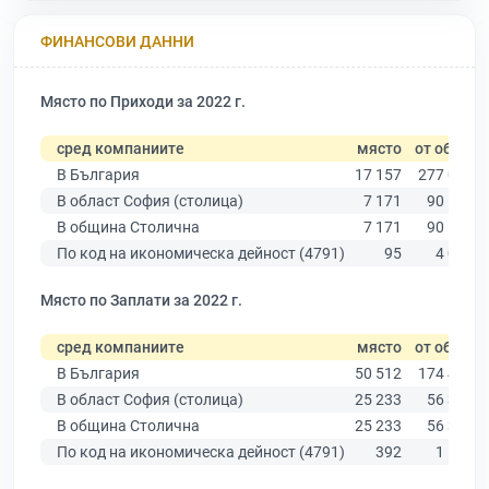
ФИНАНСОВИ ДАННИ
Място по Приходи за 2022 г.
сред компаниите
място
от общо
В България
17 157
277 019
В област София (столица)
7 171
90 178
В община Столична
7 171
90 178
По код на икономическа дейност (4791)
95
4 071
Място по Заплати за 2022 г.
сред компаниите
място
от общо
В България
50 512
174 403
В област София (столица)
25 233
56 378
В община Столична
25 233
56 378
По код на икономическа дейност (4791)
392
1 521