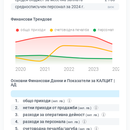
средносписъчен персонал за 2024 г.
Финансови Трендове
общо приходи
счетоводна печалба
персонал
0
2020
2021
2022
2023
2024
Основни Финансови Данни и Показатели за КАЛЦИТ |
АД
1.
общо приходи
(хил. лв.)
2.
нетни приходи от продажби
(хил. лв.)
3.
разходи за оперативна дейност
(хил. лв.)
4.
разходи за персонала
(хил. лв.)
5.
счетоводна печалба/загуба
(хил. лв.)