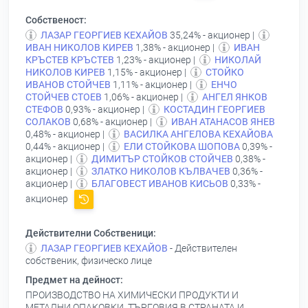
Собственост:
ЛАЗАР ГЕОРГИЕВ КЕХАЙОВ
35,24% - акционер |
ИВАН НИКОЛОВ КИРЕВ
1,38% - акционер |
ИВАН
КРЪСТЕВ КРЪСТЕВ
1,23% - акционер |
НИКОЛАЙ
НИКОЛОВ КИРЕВ
1,15% - акционер |
СТОЙКО
ИВАНОВ СТОЙЧЕВ
1,11% - акционер |
ЕНЧО
СТОЙЧЕВ СТОЕВ
1,06% - акционер |
АНГЕЛ ЯНКОВ
СТЕФОВ
0,93% - акционер |
КОСТАДИН ГЕОРГИЕВ
СОЛАКОВ
0,68% - акционер |
ИВАН АТАНАСОВ ЯНЕВ
0,48% - акционер |
ВАСИЛКА АНГЕЛОВА КЕХАЙОВА
0,44% - акционер |
ЕЛИ СТОЙКОВА ШОПОВА
0,39% -
акционер |
ДИМИТЪР СТОЙКОВ СТОЙЧЕВ
0,38% -
акционер |
ЗЛАТКО НИКОЛОВ КЪЛВАЧЕВ
0,36% -
акционер |
БЛАГОВЕСТ ИВАНОВ КИСЬОВ
0,33% -
акционер
Действителни Собственици:
ЛАЗАР ГЕОРГИЕВ КЕХАЙОВ
- Действителен
собственик, физическо лице
Предмет на дейност:
ПРОИЗВОДСТВО НА ХИМИЧЕСКИ ПРОДУКТИ И
МЕТАЛНИ ОПАКОВКИ, ТЪРГОВИЯ В СТРАНАТА И