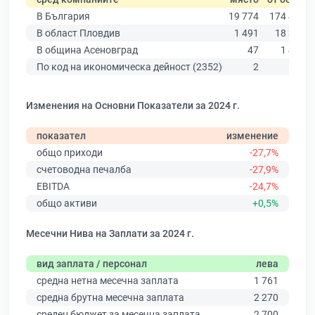
В България
19 774
174 403
В област Пловдив
1 491
18 305
В община Асеновград
47
1 418
По код на икономическа дейност (2352)
2
21
Изменения на Основни Показатели за 2024 г.
показател
изменение
общо приходи
-27,7%
счетоводна печалба
-27,9%
EBITDA
-24,7%
общо активи
+0,5%
Месечни Нива на Заплати за 2024 г.
вид заплата / персонал
лева
средна нетна месечна заплата
1 761
средна брутна месечна заплата
2 270
среден бюджет за месечна заплата
2 700