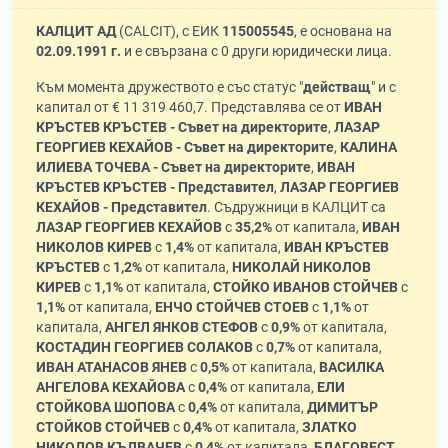
КАЛЦИТ АД
(CALCIT), с ЕИК
115005545
, е основана на
02.09.1991 г.
и е свързана с 0 други юридически лица.
Към момента дружеството е със статус "
действащ
" и с
капитал от € 11 319 460,7. Представлява се от
ИВАН
КРЪСТЕВ КРЪСТЕВ - Съвет на директорите
,
ЛАЗАР
ГЕОРГИЕВ КЕХАЙОВ - Съвет на директорите
,
КАЛИНА
ИЛИЕВА ТОЧЕВА - Съвет на директорите
,
ИВАН
КРЪСТЕВ КРЪСТЕВ - Представител
,
ЛАЗАР ГЕОРГИЕВ
КЕХАЙОВ - Представител
. Съдружници в КАЛЦИТ са
ЛАЗАР ГЕОРГИЕВ КЕХАЙОВ
с
35,2%
от капитала,
ИВАН
НИКОЛОВ КИРЕВ
с
1,4%
от капитала,
ИВАН КРЪСТЕВ
КРЪСТЕВ
с
1,2%
от капитала,
НИКОЛАЙ НИКОЛОВ
КИРЕВ
с
1,1%
от капитала,
СТОЙКО ИВАНОВ СТОЙЧЕВ
с
1,1%
от капитала,
ЕНЧО СТОЙЧЕВ СТОЕВ
с
1,1%
от
капитала,
АНГЕЛ ЯНКОВ СТЕФОВ
с
0,9%
от капитала,
КОСТАДИН ГЕОРГИЕВ СОЛАКОВ
с
0,7%
от капитала,
ИВАН АТАНАСОВ ЯНЕВ
с
0,5%
от капитала,
ВАСИЛКА
АНГЕЛОВА КЕХАЙОВА
с
0,4%
от капитала,
ЕЛИ
СТОЙКОВА ШОПОВА
с
0,4%
от капитала,
ДИМИТЪР
СТОЙКОВ СТОЙЧЕВ
с
0,4%
от капитала,
ЗЛАТКО
НИКОЛОВ КЪЛВАЧЕВ
с
0,4%
от капитала,
БЛАГОВЕСТ