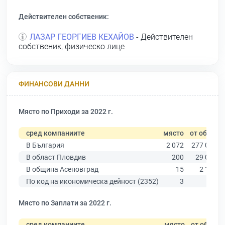
Действителен собственик:
ЛАЗАР ГЕОРГИЕВ КЕХАЙОВ
- Действителен
собственик, физическо лице
ФИНАНСОВИ ДАННИ
Място по Приходи за 2022 г.
сред компаниите
място
от общо
В България
2 072
277 019
В област Пловдив
200
29 067
В община Асеновград
15
2 168
По код на икономическа дейност (2352)
3
25
Място по Заплати за 2022 г.
сред компаниите
място
от общо