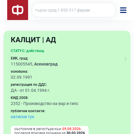
КАЛЦИТ | АД
СТАТУС:
действащ
ЕИК, град:
115005545,
Асеновград
основана:
02.09.1991
регистрация по ДДС:
ДА - от 01.04.1994 г.
КИД 2008:
2352 -
Производство на вар и гипс
публични контакти:
натисни тук
състояние в регистъра към
09.08.2026
последна вписана промяна на
30.03.2026