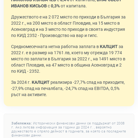
ИВАНОВ КИСЬОВ
с
0,3%
от капитала.
Дружеството е на 2 072 място по приходи в България за
2022 г., на 200 място в област Пловдив, на 15 място в
Асеновград и на 3 място по приходи в своята индустрия
по КИД 2352 - Производство на вар и гипс.
Средномесечната нетна работна заплата в
КАЛЦИТ
за
2022 г. е в размер на 1761 лв, което му отрежда 19 774
място по заплати в България за 2022 г., на 1491 място в
област Пловдив, на 47 място в община Асеновград и 2
по КИД - 2352.
За 2024 г.
КАЛЦИТ
реализира -27,7% спад на приходите,
-27,9% спад на печалбата, -24,7% спад на EBITDA, 0,5%
ръст на активите.
Забележка:
Исторически финансови данни се поддържат от 2008
г. Ако липсва информация за години до 2024 г. , вероятно
дружеството е спряло дейност в годината, за която са последните
финансови данни.