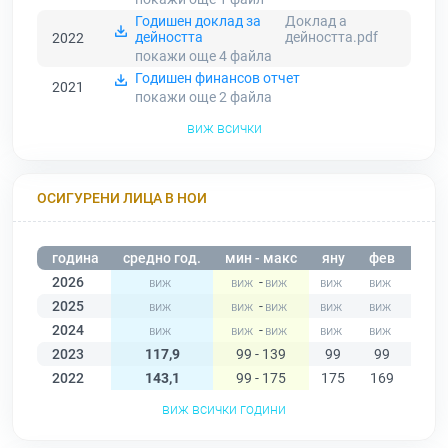
Годишен доклад за
Доклад а
дейността
дейността.pdf
2022
покажи още 4
файла
Годишен финансов отчет
2021
покажи още 2
файла
виж всички
ОСИГУРЕНИ ЛИЦА В НОИ
година
средно год.
мин - макс
яну
фев
мар
2026
-
2025
-
2024
-
2023
117,9
99 - 139
99
99
99
2022
143,1
99 - 175
175
169
169
виж всички години