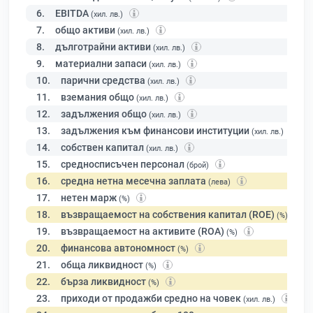
6.
EBITDA
(хил. лв.)
7.
общо активи
(хил. лв.)
8.
дълготрайни активи
(хил. лв.)
9.
материални запаси
(хил. лв.)
10.
парични средства
(хил. лв.)
11.
вземания общо
(хил. лв.)
12.
задължения общо
(хил. лв.)
13.
задължения към финансови институции
(хил. лв.)
14.
собствен капитал
(хил. лв.)
15.
средносписъчен персонал
(брой)
16.
средна нетна месечна заплата
(лева)
17.
нетен марж
(%)
18.
възвращаемост на собствения капитал (ROE)
(%)
19.
възвращаемост на активите (ROA)
(%)
20.
финансова автономност
(%)
21.
обща ликвидност
(%)
22.
бърза ликвидност
(%)
23.
приходи от продажби средно на човек
(хил. лв.)