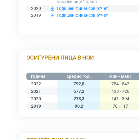
покажи още 1
файл
2020
Годишен финансов отчет
2019
Годишен финансов отчет
ОСИГУРЕНИ ЛИЦА В НОИ
година
средно год.
мин - макс
2022
792,8
754 - 842
2021
577,2
438 - 726
2020
273,3
141 - 394
2019
90,2
70 - 117