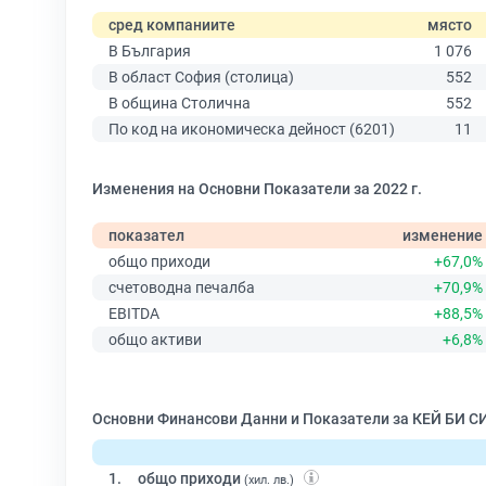
сред компаниите
място
В България
1 076
В област София (столица)
552
В община Столична
552
По код на икономическа дейност (6201)
11
Изменения на Основни Показатели за 2022 г.
показател
изменение
общо приходи
+67,0%
счетоводна печалба
+70,9%
EBITDA
+88,5%
общо активи
+6,8%
Основни Финансови Данни и Показатели за КЕЙ БИ С
1.
общо приходи
(хил. лв.)