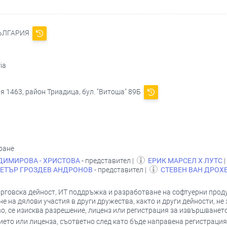
БЪЛГАРИЯ
ia
я 1463, район Триадица, бул. "Витоша" 89Б
ране
ИМИРОВА - ХРИСТОВА
- представител |
ЕРИК МАРСЕЛ Х ЛУТС
|
ЕТЪР ГРОЗДЕВ АНДРОНОВ
- представител |
СТЕВЕН ВАН ДРОХ
говска дейност, ИТ поддръжка и разработване на софтуерни проду
е на дялови участия в други дружества, както и други дейности, не 
, се изисква разрешение, лиценз или регистрация за извършването
ието или лиценза, съответно след като бъде направена регистрация