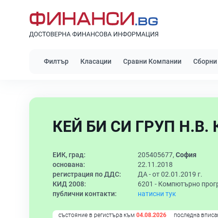
Филтър
Класации
Сравни Компании
Сборни
КЕЙ БИ СИ ГРУП Н.В.
ЕИК, град:
205405677,
София
основана:
22.11.2018
регистрация по ДДС:
ДА - от 02.01.2019 г.
КИД 2008:
6201 -
Компютърно прог
публични контакти:
натисни тук
състояние в регистъра към
04.08.2026
последна вписа