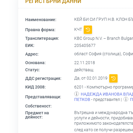
РЕГИСТЪРНИ ДАННИ
КЕЙ БИ СИ ГРУП Н.В. КЛОН 
Наименование:
КЧТ
Правна форма:
Транслитерация:
KBC Group N.V. – Branch Bulgar
ЕИК:
205405677
област София (столица), Софи
Адрес:
Основана:
22.11.2018
Статус:
действащ
Да, от 02.01.2019
ДДС регистрация:
КИД 2008:
6201 - Компютърно програми
НАДЕЖДА ИВАНОВА ВЛАД
Представляващи:
ПЕТКОВ
- представител |
П
Собственост:
Вътрешна и международна тър
Предмет на
дейност:
услуги и дейности, придобиван
приложимото законодателство
след като се получи разрешен