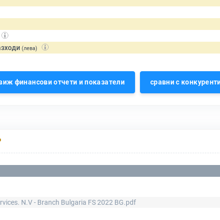
азходи
(лева)
виж финансови отчети и показатели
сравни с конкурент
Р
rvices. N.V - Branch Bulgaria FS 2022 BG.pdf