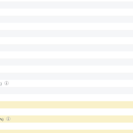
.)
(%)