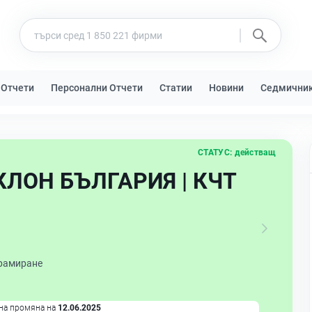
 Отчети
Персонални Отчети
Статии
Новини
Седмични
СТАТУС:
действащ
 КЛОН БЪЛГАРИЯ | КЧТ
рамиране
на промяна на
12.06.2025