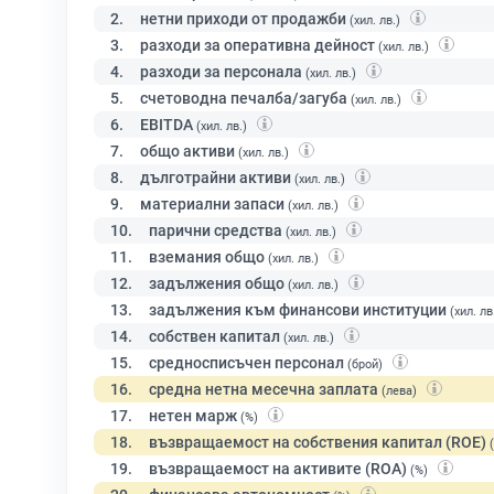
2.
нетни приходи от продажби
(хил. лв.)
3.
разходи за оперативна дейност
(хил. лв.)
4.
разходи за персонала
(хил. лв.)
5.
счетоводна печалба/загуба
(хил. лв.)
6.
EBITDA
(хил. лв.)
7.
общо активи
(хил. лв.)
8.
дълготрайни активи
(хил. лв.)
9.
материални запаси
(хил. лв.)
10.
парични средства
(хил. лв.)
11.
вземания общо
(хил. лв.)
12.
задължения общо
(хил. лв.)
13.
задължения към финансови институции
(хил. лв
14.
собствен капитал
(хил. лв.)
15.
средносписъчен персонал
(брой)
16.
средна нетна месечна заплата
(лева)
17.
нетен марж
(%)
18.
възвращаемост на собствения капитал (ROE)
19.
възвращаемост на активите (ROA)
(%)