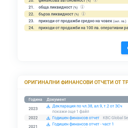
20.
финансова автономност
(%)
21.
обща ликвидност
(%)
22.
бърза ликвидност
(%)
23.
приходи от продажби средно на човек
(хил. лв.)
24.
приходи от продажби на 100 лв. оперативни р
ОРИГИНАЛНИ ФИНАНСОВИ ОТЧЕТИ ОТ Т
Година
Документ
Декларация по чл.38, ал.9, т.2 от ЗСч
2023
покажи още 1
файл
2022
Годишен финансов отчет
KBC Global Se
Годишен финансов отчет - част 1
2021