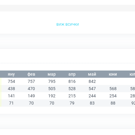
виж всички
яну
фев
мар
апр
май
юни
юл
754
757
795
816
842
438
470
505
528
547
568
58
141
149
192
215
244
254
28
71
70
70
79
83
88
9