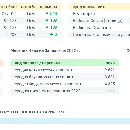
от общо
в топ %
промяна
сред компаниите
349
277 019
0,4 %
В България
199
90 178
0,6 %
В област София (столица)
199
90 178
0,6 %
В община Столична
3
2 203
0,5 %
По код на икономическа дейн
Месечни Нива на Заплати за 2022 г.
Ф
вид заплата / персонал
лева
средна нетна месечна заплата
2 891
средна брутна месечна заплата
3 681
среден бюджет за месечна заплата
4 325
0
средносписъчен персонал за 2022 г.
И ГРУП Н.В. КЛОН БЪЛГАРИЯ | КЧТ