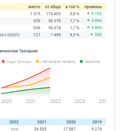
място
от общо
в топ %
промяна
6 192
1 315
174 403
0,8 %
4 806
939
56 378
1,7 %
4 806
939
56 378
1,7 %
536
ост (6201)
127
1 499
8,5 %
инансови Трендове
общо приходи
счетоводна печалба
персонал
2020
2021
2022
2023
2024
2022
2021
2020
2019