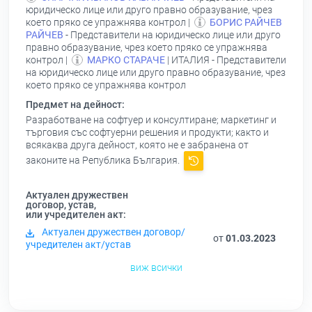
юридическо лице или друго правно образувание, чрез
което пряко се упражнява контрол |
БОРИС РАЙЧЕВ
РАЙЧЕВ
- Представители на юридическо лице или друго
правно образувание, чрез което пряко се упражнява
контрол |
МАРКО СТАРАЧЕ
| ИТАЛИЯ - Представители
на юридическо лице или друго правно образувание, чрез
което пряко се упражнява контрол
Предмет на дейност:
Разработване на софтуер и консултиране; маркетинг и
търговия със софтуерни решения и продукти; както и
всякаква друга дейност, която не е забранена от
законите на Република България.
Актуален дружествен
договор, устав,
или учредителен акт:
Актуален дружествен договор/
от
01.03.2023
учредителен акт/устав
виж всички