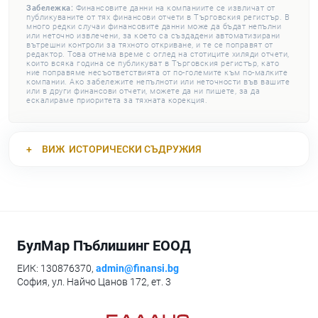
Забележка:
Финансовите данни на компаниите се извличат от
публикуваните от тях финансови отчети в Търговския регистър. В
много редки случаи финансовите данни може да бъдат непълни
или неточно извлечени, за което са създадени автоматизирани
вътрешни контроли за тяхното откриване, и те се поправят от
редактор. Това отнема време с оглед на стотиците хиляди отчети,
които всяка година се публикуват в Търговския регистър, като
ние поправяме несъответствията от по-големите към по-малките
компании. Ако забележите непълноти или неточности във вашите
или в други финансови отчети, можете да ни пишете, за да
ескалираме приоритета за тяхната корекция.
ВИЖ
ИСТОРИЧЕСКИ СЪДРУЖИЯ
БулМар Пъблишинг ЕООД
ЕИК: 130876370,
admin@finansi.bg
София, ул. Найчо Цанов 172, ет. 3