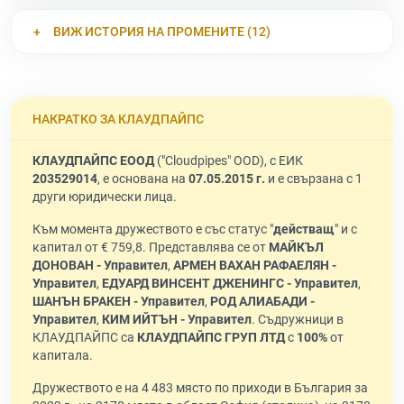
ВИЖ ИСТОРИЯ НА ПРОМЕНИТЕ (12)
НАКРАТКО ЗА КЛАУДПАЙПС
КЛАУДПАЙПС ЕООД
("Cloudpipes" OOD), с ЕИК
203529014
, е основана на
07.05.2015 г.
и е свързана с 1
други юридически лица.
Към момента дружеството е със статус "
действащ
" и с
капитал от € 759,8. Представлява се от
МАЙКЪЛ
ДОНОВАН - Управител
,
АРМЕН ВАХАН РАФАЕЛЯН -
Управител
,
ЕДУАРД ВИНСЕНТ ДЖЕНИНГС - Управител
,
ШАНЪН БРАКЕН - Управител
,
РОД АЛИАБАДИ -
Управител
,
КИМ ИЙТЪН - Управител
. Съдружници в
КЛАУДПАЙПС са
КЛАУДПАЙПС ГРУП ЛТД
с
100%
от
капитала.
Дружеството е на 4 483 място по приходи в България за