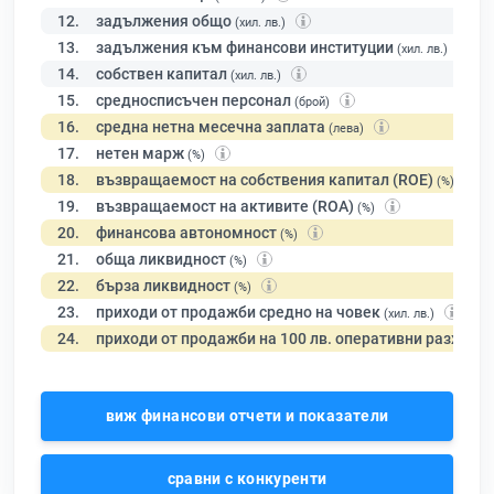
12.
задължения общо
(хил. лв.)
13.
задължения към финансови институции
(хил. лв.)
14.
собствен капитал
(хил. лв.)
15.
средносписъчен персонал
(брой)
16.
средна нетна месечна заплата
(лева)
17.
нетен марж
(%)
18.
възвращаемост на собствения капитал (ROE)
(%)
19.
възвращаемост на активите (ROA)
(%)
20.
финансова автономност
(%)
21.
обща ликвидност
(%)
22.
бърза ликвидност
(%)
23.
приходи от продажби средно на човек
(хил. лв.)
24.
приходи от продажби на 100 лв. оперативни разходи
виж финансови отчети и показатели
сравни с конкуренти