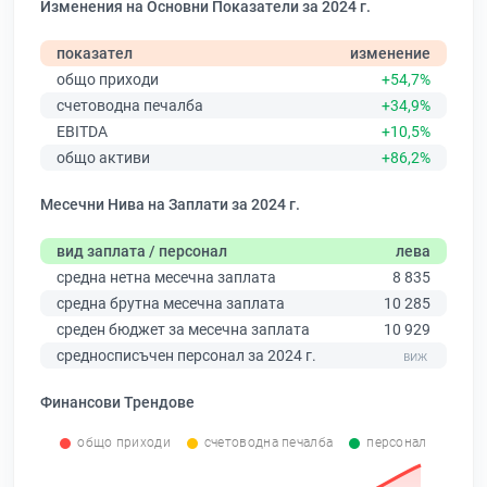
Изменения на Основни Показатели за 2024 г.
показател
изменение
общо приходи
+54,7%
счетоводна печалба
+34,9%
EBITDA
+10,5%
общо активи
+86,2%
Месечни Нива на Заплати за 2024 г.
вид заплата / персонал
лева
средна нетна месечна заплата
8 835
средна брутна месечна заплата
10 285
среден бюджет за месечна заплата
10 929
средносписъчен персонал за 2024 г.
Финансови Трендове
общо приходи
счетоводна печалба
персонал