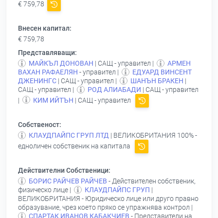
€ 759,78
Внесен капитал:
€ 759,78
Представляващи:
МАЙКЪЛ ДОНОВАН
| САЩ - управител |
АРМЕН
ВАХАН РАФАЕЛЯН
- управител |
ЕДУАРД ВИНСЕНТ
ДЖЕНИНГС
| САЩ - управител |
ШАНЪН БРАКЕН
|
САЩ - управител |
РОД АЛИАБАДИ
| САЩ - управител
|
КИМ ИЙТЪН
| САЩ - управител
Собственост:
КЛАУДПАЙПС ГРУП ЛТД
| ВЕЛИКОБРИТАНИЯ 100% -
едноличен собственик на капитала
Действителни Собственици:
БОРИС РАЙЧЕВ РАЙЧЕВ
- Действителен собственик,
физическо лице |
КЛАУДПАЙПС ГРУП
|
ВЕЛИКОБРИТАНИЯ - Юридическо лице или друго правно
образувание, чрез което пряко се упражнява контрол |
СПАРТАК ИВАНОВ КАБАКЧИЕВ
- Представители на