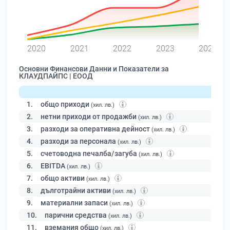
0
2020
2021
2022
2023
2024
Основни Финансови Данни и Показатели за
КЛАУДПАЙПС | ЕООД
1.
общо приходи
(хил. лв.)
2.
нетни приходи от продажби
(хил. лв.)
3.
разходи за оперативна дейност
(хил. лв.)
4.
разходи за персонала
(хил. лв.)
5.
счетоводна печалба/загуба
(хил. лв.)
6.
EBITDA
(хил. лв.)
7.
общо активи
(хил. лв.)
8.
дълготрайни активи
(хил. лв.)
9.
материални запаси
(хил. лв.)
10.
парични средства
(хил. лв.)
11.
вземания общо
(хил. лв.)