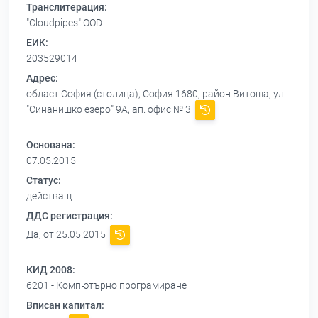
Транслитерация:
"Cloudpipes" OOD
ЕИК:
203529014
Адрес:
област София (столица), София 1680, район Витоша, ул.
"Синанишко езеро" 9А, ап. офис № 3
Основана:
07.05.2015
Статус:
действащ
ДДС регистрация:
Да, от 25.05.2015
КИД 2008:
6201 - Компютърно програмиране
Вписан капитал: