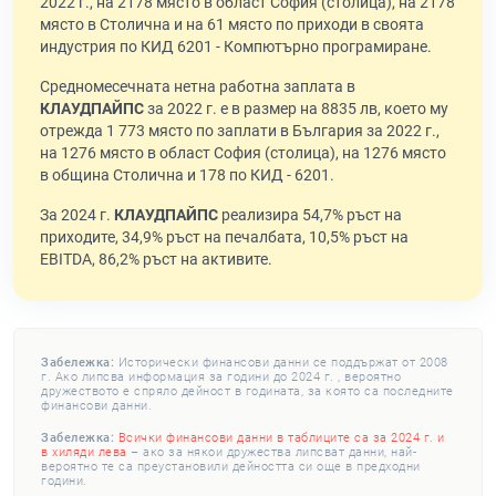
2022 г., на 2178 място в област София (столица), на 2178
място в Столична и на 61 място по приходи в своята
индустрия по КИД 6201 - Компютърно програмиране.
Средномесечната нетна работна заплата в
КЛАУДПАЙПС
за 2022 г. е в размер на 8835 лв, което му
отрежда 1 773 място по заплати в България за 2022 г.,
на 1276 място в област София (столица), на 1276 място
в община Столична и 178 по КИД - 6201.
За 2024 г.
КЛАУДПАЙПС
реализира 54,7% ръст на
приходите, 34,9% ръст на печалбата, 10,5% ръст на
EBITDA, 86,2% ръст на активите.
Забележка:
Исторически финансови данни се поддържат от 2008
г. Ако липсва информация за години до 2024 г. , вероятно
дружеството е спряло дейност в годината, за която са последните
финансови данни.
Забележка:
Всички финансови данни в таблиците са за 2024 г. и
в хиляди лева
– ако за някои дружества липсват данни, най-
вероятно те са преустановили дейността си още в предходни
години.