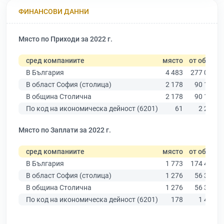
ФИНАНСОВИ ДАННИ
Място по Приходи за 2022 г.
сред компаниите
място
от общо
В България
4 483
277 019
В област София (столица)
2 178
90 178
В община Столична
2 178
90 178
По код на икономическа дейност (6201)
61
2 203
Място по Заплати за 2022 г.
сред компаниите
място
от общо
В България
1 773
174 403
В област София (столица)
1 276
56 378
В община Столична
1 276
56 378
По код на икономическа дейност (6201)
178
1 499