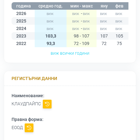
година
средно год.
мин - макс
яну
фев
мар
2026
-
2025
-
2024
-
2023
103,3
98 - 107
107
105
105
2022
93,3
72 - 109
72
75
80
виж всички години
РЕГИСТЪРНИ ДАННИ
Наименование:
КЛАУДПАЙПС
Правна форма:
ЕООД