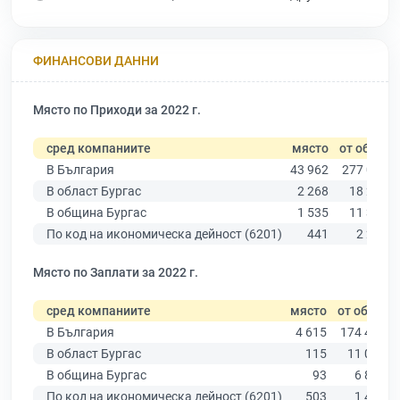
ФИНАНСОВИ ДАННИ
Място по Приходи за 2022 г.
сред компаниите
място
от общо
В България
43 962
277 019
В област Бургас
2 268
18 275
В община Бургас
1 535
11 315
По код на икономическа дейност (6201)
441
2 203
Място по Заплати за 2022 г.
сред компаниите
място
от общо
В България
4 615
174 403
В област Бургас
115
11 009
В община Бургас
93
6 879
По код на икономическа дейност (6201)
503
1 499