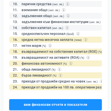
10.
парични средства
(хил. лв.)
11.
вземания общо
(хил. лв.)
12.
задължения общо
(хил. лв.)
13.
задължения към финансови институции
(хил. лв.)
14.
собствен капитал
(хил. лв.)
15.
средносписъчен персонал
(брой)
16.
средна нетна месечна заплата
(лева)
17.
нетен марж
(%)
18.
възвращаемост на собствения капитал (ROE)
(%)
19.
възвращаемост на активите (ROA)
(%)
20.
финансова автономност
(%)
21.
обща ликвидност
(%)
22.
бърза ликвидност
(%)
23.
приходи от продажби средно на човек
(хил. лв.)
24.
приходи от продажби на 100 лв. оперативни разходи
виж финансови отчети и показатели