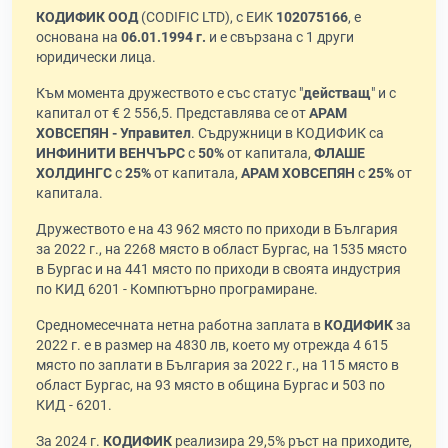
КОДИФИК ООД
(CODIFIC LTD), с ЕИК
102075166
, е
основана на
06.01.1994 г.
и е свързана с 1 други
юридически лица.
Към момента дружеството е със статус "
действащ
" и с
капитал от € 2 556,5. Представлява се от
АРАМ
ХОВСЕПЯН - Управител
. Съдружници в КОДИФИК са
ИНФИНИТИ ВЕНЧЪРС
с
50%
от капитала,
ФЛАШЕ
ХОЛДИНГС
с
25%
от капитала,
АРАМ ХОВСЕПЯН
с
25%
от
капитала.
Дружеството е на 43 962 място по приходи в България
за 2022 г., на 2268 място в област Бургас, на 1535 място
в Бургас и на 441 място по приходи в своята индустрия
по КИД 6201 - Компютърно програмиране.
Средномесечната нетна работна заплата в
КОДИФИК
за
2022 г. е в размер на 4830 лв, което му отрежда 4 615
място по заплати в България за 2022 г., на 115 място в
област Бургас, на 93 място в община Бургас и 503 по
КИД - 6201.
За 2024 г.
КОДИФИК
реализира 29,5% ръст на приходите,