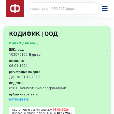
КОДИФИК | ООД
СТАТУС:
действащ
ЕИК, град:
102075166,
Бургас
основана:
06.01.1994
регистрация по ДДС:
ДА - от 21.12.2013 г.
КИД 2008:
6201 -
Компютърно програмиране
публични контакти:
натисни тук
състояние в регистъра към
08.08.2026
последна вписана промяна на
10.12.2025