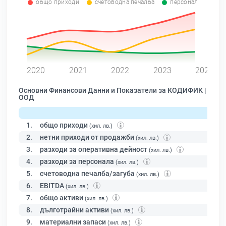
общо приходи
счетоводна печалба
персонал
0
2020
2021
2022
2023
2024
Основни Финансови Данни и Показатели за КОДИФИК |
ООД
1.
общо приходи
(хил. лв.)
2.
нетни приходи от продажби
(хил. лв.)
3.
разходи за оперативна дейност
(хил. лв.)
4.
разходи за персонала
(хил. лв.)
5.
счетоводна печалба/загуба
(хил. лв.)
6.
EBITDA
(хил. лв.)
7.
общо активи
(хил. лв.)
8.
дълготрайни активи
(хил. лв.)
9.
материални запаси
(хил. лв.)