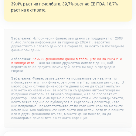
39,4% ръст на печалбата, 39,7% ръст на EBITDA, 18,7%
ръст на активите.
Забележка:
Исторически финансови данни се поддържат от 2008
г. Ако липсва информация за години до 2024 г. , вероятно
дружеството е спряло дейност в годината, за която са последните
финансови данни.
Забележка:
Всички финансови данни в таблиците са за 2024 г. и
в хиляди лева
– ако за някои дружества липсват данни, най-
вероятно те са преустановили дейността си още в предходни
години.
Забележка:
Финансовите данни на компаниите се извличат от
публикуваните от тях финансови отчети в Търговския регистър. В
много редки случаи финансовите данни може да бъдат непълни
или неточно извлечени, за което са създадени автоматизирани
вътрешни контроли за тяхното откриване, и те се поправят от
редактор. Това отнема време с оглед на стотиците хиляди отчети,
които всяка година се публикуват в Търговския регистър, като
ние поправяме несъответствията от по-големите към по-малките
компании. Ако забележите непълноти или неточности във вашите
или в други финансови отчети, можете да ни пишете, за да
ескалираме приоритета за тяхната корекция.