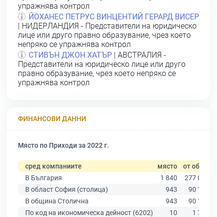
упражнява контрол
ЙОХАНЕС ПЕТРУС ВИНЦЕНТИЙ ГЕРАРД ВИСЕР
| НИДЕРЛАНДИЯ - Представители на юридическо
лице или друго правно образувание, чрез което
непряко се упражнява контрол
СТИВЪН ДЖОН ХАТЪР
| АВСТРАЛИЯ -
Представители на юридическо лице или друго
правно образувание, чрез което непряко се
упражнява контрол
ФИНАНСОВИ ДАННИ
Място по Приходи за 2022 г.
сред компаниите
място
от общо
В България
1 840
277 019
В област София (столица)
943
90 178
В община Столична
943
90 178
По код на икономическа дейност (6202)
10
1 740