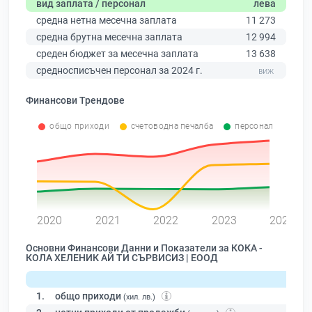
вид заплата / персонал
лева
средна нетна месечна заплата
11 273
средна брутна месечна заплата
12 994
среден бюджет за месечна заплата
13 638
средносписъчен персонал за 2024 г.
Финансови Трендове
общо приходи
счетоводна печалба
персонал
0
2020
2021
2022
2023
2024
Основни Финансови Данни и Показатели за КОКА -
КОЛА ХЕЛЕНИК АЙ ТИ СЪРВИСИЗ | ЕООД
1.
общо приходи
(хил. лв.)