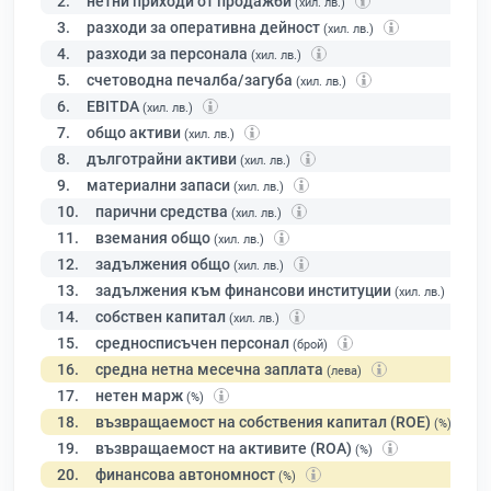
2.
нетни приходи от продажби
(хил. лв.)
3.
разходи за оперативна дейност
(хил. лв.)
4.
разходи за персонала
(хил. лв.)
5.
счетоводна печалба/загуба
(хил. лв.)
6.
EBITDA
(хил. лв.)
7.
общо активи
(хил. лв.)
8.
дълготрайни активи
(хил. лв.)
9.
материални запаси
(хил. лв.)
10.
парични средства
(хил. лв.)
11.
вземания общо
(хил. лв.)
12.
задължения общо
(хил. лв.)
13.
задължения към финансови институции
(хил. лв.)
14.
собствен капитал
(хил. лв.)
15.
средносписъчен персонал
(брой)
16.
средна нетна месечна заплата
(лева)
17.
нетен марж
(%)
18.
възвращаемост на собствения капитал (ROE)
(%)
19.
възвращаемост на активите (ROA)
(%)
20.
финансова автономност
(%)