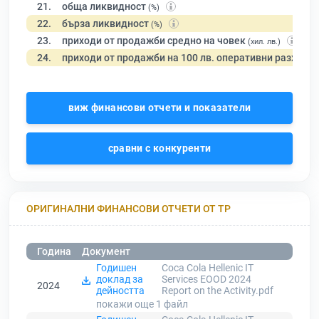
21.
обща ликвидност
(%)
22.
бърза ликвидност
(%)
23.
приходи от продажби средно на човек
(хил. лв.)
24.
приходи от продажби на 100 лв. оперативни разходи
виж финансови отчети и показатели
сравни с конкуренти
ОРИГИНАЛНИ ФИНАНСОВИ ОТЧЕТИ ОТ ТР
Година
Документ
Годишен
Coca Cola Hellenic IT
доклад за
Services EOOD 2024
2024
дейността
Report on the Activity.pdf
покажи още 1
файл