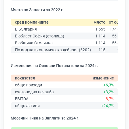
Място по Заплати за 2022 г.
сред компаниите
място
от общо
В България
1 555
174 403
В област София (столица)
1 114
56 378
В община Столична
1 114
56 378
По код на икономическа дейност (6202)
115
969
Изменения на Основни Показатели за 2024 г.
показател
изменение
общо приходи
+6,3%
счетоводна печалба
+3,2%
EBITDA
-8,7%
общо активи
+24,7%
Месечни Нива на Заплати за 2024 г.