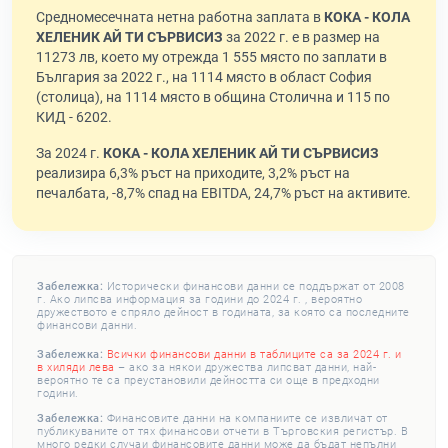
Средномесечната нетна работна заплата в
КОКА - КОЛА
ХЕЛЕНИК АЙ ТИ СЪРВИСИЗ
за 2022 г. е в размер на
11273 лв, което му отрежда 1 555 място по заплати в
България за 2022 г., на 1114 място в област София
(столица), на 1114 място в община Столична и 115 по
КИД - 6202.
За 2024 г.
КОКА - КОЛА ХЕЛЕНИК АЙ ТИ СЪРВИСИЗ
реализира 6,3% ръст на приходите, 3,2% ръст на
печалбата, -8,7% спад на EBITDA, 24,7% ръст на активите.
Забележка:
Исторически финансови данни се поддържат от 2008
г. Ако липсва информация за години до 2024 г. , вероятно
дружеството е спряло дейност в годината, за която са последните
финансови данни.
Забележка:
Всички финансови данни в таблиците са за 2024 г. и
в хиляди лева
– ако за някои дружества липсват данни, най-
вероятно те са преустановили дейността си още в предходни
години.
Забележка:
Финансовите данни на компаниите се извличат от
публикуваните от тях финансови отчети в Търговския регистър. В
много редки случаи финансовите данни може да бъдат непълни