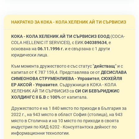
НАКРАТКО ЗА КОКА - КОЛА ХЕЛЕНИК АЙ ТИ СЪРВИСИЗ
КОКА - КОЛА ХЕЛЕНИК АЙ ТИ СЪРВИСИЗ ЕООД
(COCA-
COLA HELLENIC IT SERVICES), с ЕИК
040389634
, е
основана на
06.11.1996 г.
и е свързана с 1 други
юридически лица.
Към момента дружеството е със статус "
действащ
" и с
капитал от € 787 159,4. Представлява се от
ДЕСИСЛАВА
СИМЕОНОВА СТРУМЕНЛИЕВА - Управител
,
СЮХЕЙЛЯ
ЕР АКСОЙ - Управител
. Съдружници в КОКА - КОЛА
ХЕЛЕНИК АЙ ТИ СЪРВИСИЗ са
СИ СИ БЕВЪРИДЖИС
ХОЛДИНГС II Б.В
с
100%
от капитала.
Дружеството е на 1 840 място по приходи в България за
2022 г., на 943 място в област София (столица), на 943
място в Столична и на 10 място по приходи в своята
индустрия по КИД 6202 - Консултантска дейност по
информационни технологии.