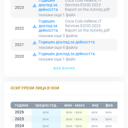
Годишен
Coca Cola Hellenic IT
доклад за
Services EOOD 2023
2023
дейността
Report on the Activity.pdf
покажи още 1
файл
Годишен
Coca Cola Hellenic IT
доклад за
Services EOOD 2022
2022
дейността
Report on the Activity.pdf
покажи още 3
файла
Годишен доклад за дейността
2021
покажи още 4
файла
Годишен доклад за дейността
2020
покажи още 1
файл
виж всички
ОСИГУРЕНИ ЛИЦА В НОИ
година
средно год.
мин - макс
яну
фев
мар
2026
-
2025
-
2024
-