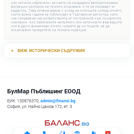
или неточно извлечени, за което са създадени автоматизирани
вътрешни контроли за тяхното откриване, и те се поправят от
редактор. Това отнема време с оглед на стотиците хиляди отчети,
които всяка година се публикуват в Търговския регистър, като
ние поправяме несъответствията от по-големите към по-малките
компании. Ако забележите непълноти или неточности във вашите
или в други финансови отчети, можете да ни пишете, за да
ескалираме приоритета за тяхната корекция.
ВИЖ
ИСТОРИЧЕСКИ СЪДРУЖИЯ
БулМар Пъблишинг ЕООД
ЕИК: 130876370,
admin@finansi.bg
София, ул. Найчо Цанов 172, ет. 3