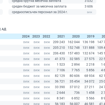
средна брутна месечна заплата
3 032
среден бюджет за месечна заплата
3 606
0
средносписъчен персонал за 2024 г.
| АД
2024
2023
2022
2021
2020
2019
2