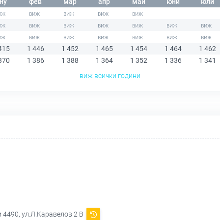
ну
фев
мар
апр
май
юни
юли
415
1 446
1 452
1 465
1 454
1 464
1 462
370
1 386
1 388
1 364
1 352
1 336
1 341
виж всички години
 4490, ул.Л.Каравелов 2 В