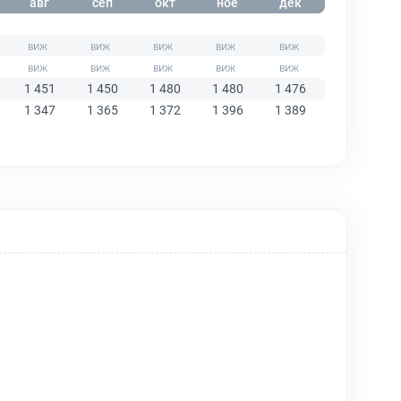
авг
сеп
окт
ное
дек
1 451
1 450
1 480
1 480
1 476
1 347
1 365
1 372
1 396
1 389