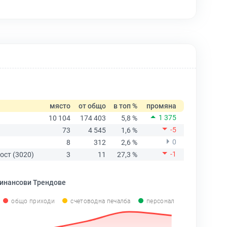
място
от общо
в топ %
промяна
1 375
10 104
174 403
5,8 %
-5
73
4 545
1,6 %
0
8
312
2,6 %
-1
ост (3020)
3
11
27,3 %
инансови Трендове
общо приходи
счетоводна печалба
персонал