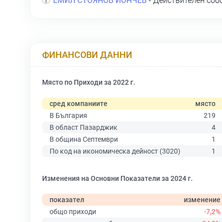
ЕМИЛ СТОЯНОВ ЙОНЧЕВ
- Действителен соб
ФИНАНСОВИ ДАННИ
Място по Приходи за 2022 г.
сред компаниите
място
В България
219
В област Пазарджик
4
В община Септември
1
По код на икономическа дейност (3020)
1
Изменения на Основни Показатели за 2024 г.
показател
изменение
общо приходи
-7,2%