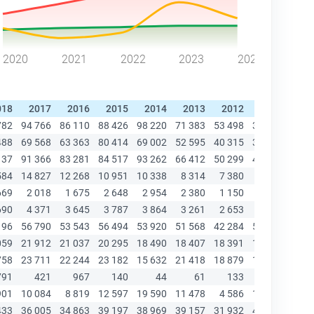
2020
2021
2022
2023
2024
018
2017
2016
2015
2014
2013
2012
2011
20