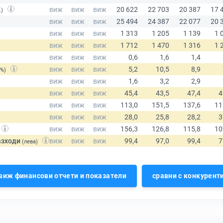
.)
(%)
азходи
(лева)
виж финансови отчети и показатели
сравни с конкурент