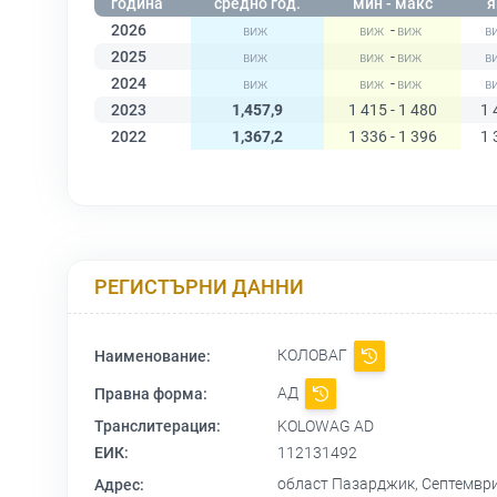
година
средно год.
мин - макс
я
2026
-
2025
-
2024
-
2023
1,457,9
1 415 - 1 480
1 
2022
1,367,2
1 336 - 1 396
1 
РЕГИСТЪРНИ ДАННИ
КОЛОВАГ
Наименование:
АД
Правна форма:
Транслитерация:
KOLOWAG AD
ЕИК:
112131492
област Пазарджик, Септември
Адрес: