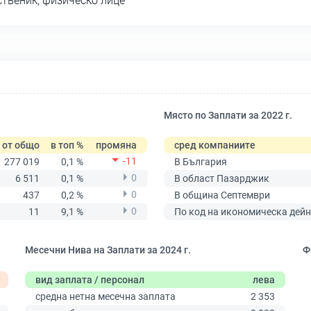
ственик, физическо лице
Място по Заплати за 2022 г.
от общо
в топ %
промяна
сред компаниите
-11
277 019
0,1 %
В България
0
6 511
0,1 %
В област Пазарджик
0
437
0,2 %
В община Септември
0
11
9,1 %
По код на икономическа дейн
Месечни Нива на Заплати за 2024 г.
Ф
вид заплата / персонал
лева
средна нетна месечна заплата
2 353