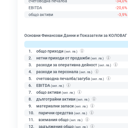
счетоводна печалба
-34,0%
EBITDA
-20,6%
общо активи
-3,9%
Основни Финансови Данни и Показатели за КОЛОВАГ 
1.
общо приходи
(хил. лв.)
2.
нетни приходи от продажби
(хил. лв.)
3.
разходи за оперативна дейност
(хил. лв.)
4.
разходи за персонала
(хил. лв.)
5.
счетоводна печалба/загуба
(хил. лв.)
6.
EBITDA
(хил. лв.)
7.
общо активи
(хил. лв.)
8.
дълготрайни активи
(хил. лв.)
9.
материални запаси
(хил. лв.)
10.
парични средства
(хил. лв.)
11.
вземания общо
(хил. лв.)
12.
задължения общо
(хил. лв.)