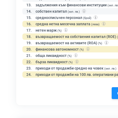
13.
задължения към финансови институции
(хил. лв
14.
собствен капитал
(хил. лв.)
15.
средносписъчен персонал
(брой)
16.
средна нетна месечна заплата
(лева)
17.
нетен марж
(%)
18.
възвращаемост на собствения капитал (ROE)
19.
възвращаемост на активите (ROA)
(%)
20.
финансова автономност
(%)
21.
обща ликвидност
(%)
22.
бърза ликвидност
(%)
23.
приходи от продажби средно на човек
(хил. лв.)
24.
приходи от продажби на 100 лв. оперативни р