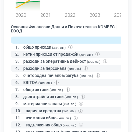
0
2020
2021
2022
2023
2024
Основни Финансови Данни и Показатели за КОМВЕС |
ЕООД
1.
общо приходи
(хил. лв.)
2.
нетни приходи от продажби
(хил. лв.)
3.
разходи за оперативна дейност
(хил. лв.)
4.
разходи за персонала
(хил. лв.)
5.
счетоводна печалба/загуба
(хил. лв.)
6.
EBITDA
(хил. лв.)
7.
общо активи
(хил. лв.)
8.
дълготрайни активи
(хил. лв.)
9.
материални запаси
(хил. лв.)
10.
парични средства
(хил. лв.)
11.
вземания общо
(хил. лв.)
12.
задължения общо
(хил. лв.)