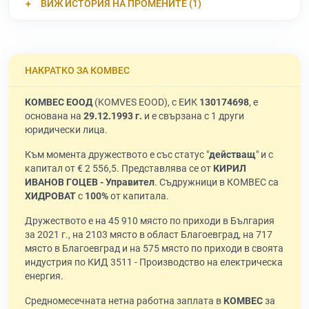
ВИЖ ИСТОРИЯ НА ПРОМЕНИТЕ (1)
НАКРАТКО ЗА КОМВЕС
КОМВЕС ЕООД
(KOMVES EOOD), с ЕИК
130174698
, е
основана на
29.12.1993 г.
и е свързана с 1 други
юридически лица.
Към момента дружеството е със статус "
действащ
" и с
капитал от € 2 556,5. Представлява се от
КИРИЛ
ИВАНОВ ГОЦЕВ - Управител
. Съдружници в КОМВЕС са
ХИДРОВАТ
с
100%
от капитала.
Дружеството е на 45 910 място по приходи в България
за 2021 г., на 2103 място в област Благоевград, на 717
място в Благоевград и на 575 място по приходи в своята
индустрия по КИД 3511 - Производство на електрическа
енергия.
Средномесечната нетна работна заплата в
КОМВЕС
за