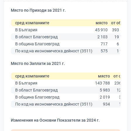
Място по Приходи за 2021 г.
сред компаниите
място
от общо
В България
45 910
393 881
В област Благоевград
2 103
19 741
В община Благоевград
717
6 172
По код на икономическа дейност (3511)
575
1 941
Място по Заплати за 2021 г.
сред компаниите
място
от общо
В България
143 788
236 445
В област Благоевград
5 983
12 278
В община Благоевград
2 019
3 863
По код на икономическа дейност (3511)
934
1 239
Изменения на Основни Показатели за 2024 г.