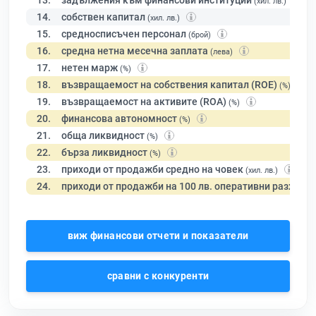
13.
задължения към финансови институции
(хил. лв.)
14.
собствен капитал
(хил. лв.)
15.
средносписъчен персонал
(брой)
16.
средна нетна месечна заплата
(лева)
17.
нетен марж
(%)
18.
възвращаемост на собствения капитал (ROE)
(%)
19.
възвращаемост на активите (ROA)
(%)
20.
финансова автономност
(%)
21.
обща ликвидност
(%)
22.
бърза ликвидност
(%)
23.
приходи от продажби средно на човек
(хил. лв.)
24.
приходи от продажби на 100 лв. оперативни разходи
виж финансови отчети и показатели
сравни с конкуренти