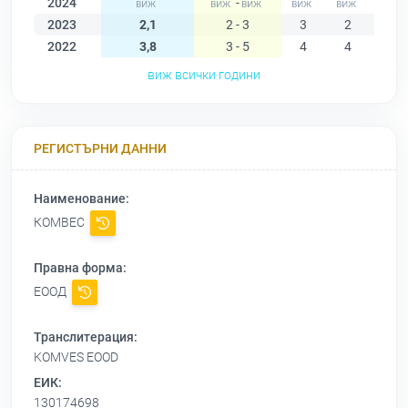
2024
-
2023
2,1
2 - 3
3
2
2
2022
3,8
3 - 5
4
4
4
виж всички години
РЕГИСТЪРНИ ДАННИ
Наименование:
КОМВЕС
Правна форма:
ЕООД
Транслитерация:
KOMVES EOOD
ЕИК:
130174698