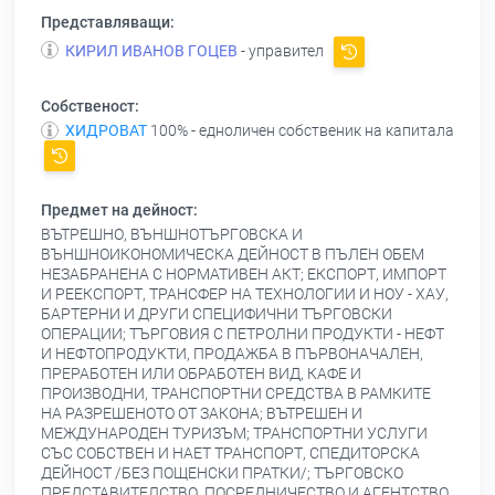
Представляващи:
КИРИЛ ИВАНОВ ГОЦЕВ
- управител
Собственост:
ХИДРОВАТ
100% - едноличен собственик на капитала
Предмет на дейност:
ВЪТРЕШНО, ВЪНШНОТЪРГОВСКА И
ВЪНШНОИКОНОМИЧЕСКА ДЕЙНОСТ В ПЪЛЕН ОБЕМ
НЕЗАБРАНЕНА С НОРМАТИВЕН АКТ; ЕКСПОРТ, ИМПОРТ
И РЕЕКСПОРТ, ТРАНСФЕР НА ТЕХНОЛОГИИ И НОУ - ХАУ,
БАРТЕРНИ И ДРУГИ СПЕЦИФИЧНИ ТЪРГОВСКИ
ОПЕРАЦИИ; ТЪРГОВИЯ С ПЕТРОЛНИ ПРОДУКТИ - НЕФТ
И НЕФТОПРОДУКТИ, ПРОДАЖБА В ПЪРВОНАЧАЛЕН,
ПРЕРАБОТЕН ИЛИ ОБРАБОТЕН ВИД, КАФЕ И
ПРОИЗВОДНИ, ТРАНСПОРТНИ СРЕДСТВА В РАМКИТЕ
НА РАЗРЕШЕНОТО ОТ ЗАКОНА; ВЪТРЕШЕН И
МЕЖДУНАРОДЕН ТУРИЗЪМ; ТРАНСПОРТНИ УСЛУГИ
СЪС СОБСТВЕН И НАЕТ ТРАНСПОРТ, СПЕДИТОРСКА
ДЕЙНОСТ /БЕЗ ПОЩЕНСКИ ПРАТКИ/; ТЪРГОВСКО
ПРЕДСТАВИТЕЛСТВО, ПОСРЕДНИЧЕСТВО И АГЕНТСТВО