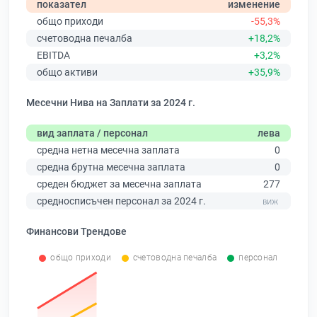
показател
изменение
общо приходи
-55,3%
счетоводна печалба
+18,2%
EBITDA
+3,2%
общо активи
+35,9%
Месечни Нива на Заплати за 2024 г.
вид заплата / персонал
лева
средна нетна месечна заплата
0
средна брутна месечна заплата
0
среден бюджет за месечна заплата
277
средносписъчен персонал за 2024 г.
Финансови Трендове
общо приходи
счетоводна печалба
персонал