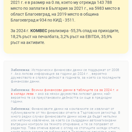
2021 г. е в размер на 0 лв, което му отрежда 143 788
място по заплати в България за 2021 г., на 5983 място в
област Благоевград, на 2019 място в община
Благоевград и 934 по КИД - 3511.
За 2024 г.
КОМВЕС
реализира -55,3% спад на приходите,
18,2% ръст на печалбата, 3,2% ръст на EBITDA, 35,9%
ръст на активите.
Забележка:
Исторически финансови данни се поддържат от 2008
г. Ако липсва информация за години до 2024 г. , вероятно
дружеството е спряло дейност в годината, за която са последните
финансови данни.
Забележка:
Всички финансови данни в таблиците са за 2024 г. и
в хиляди лева
– ако за някои дружества липсват данни, най-
вероятно те са преустановили дейността си още в предходни
години.
Забележка:
Финансовите данни на компаниите се извличат от
публикуваните от тях финансови отчети в Търговския регистър. В
много редки случаи финансовите данни може да бъдат непълни
или неточно извлечени, за което са създадени автоматизирани
вътрешни контроли за тяхното откриване, и те се поправят от
редактор. Това отнема време с оглед на стотиците хиляди отчети,
които всяка година се публикуват в Търговския регистър, като