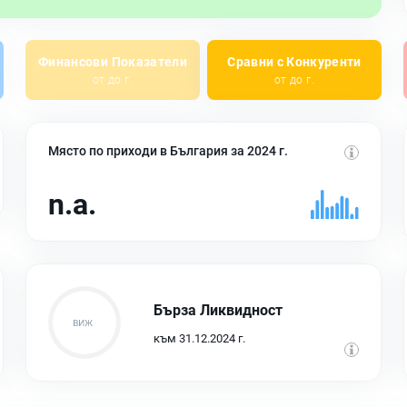
Финансови Показатели
Сравни с Конкуренти
от до г.
от до г.
Място по приходи в България за 2024 г.
n.a.
Бърза Ликвидност
към 31.12.2024 г.