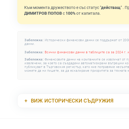
Към момента дружеството е със статус "
действащ
" . 
ДИМИТРОВ ПОПОВ
с
100%
от капитала.
Забележка:
Исторически финансови данни се поддържат от 2008 
данни.
Забележка:
Всички финансови данни в таблиците са за 2024 г. 
Забележка:
Финансовите данни на компаниите се извличат от п
извлечени, за което са създадени автоматизирани вътрешни конт
публикуват в Търговския регистър, като ние поправяме несъотв
можете да ни пишете, за да ескалираме приоритета за тяхната 
ВИЖ
ИСТОРИЧЕСКИ СЪДРУЖИЯ