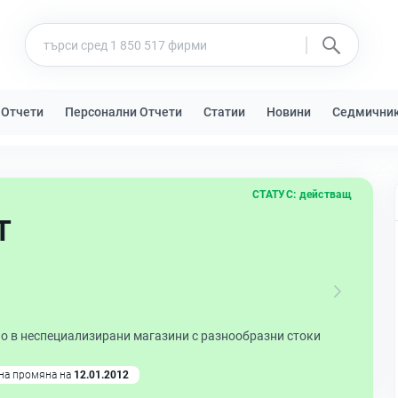
 Отчети
Персонални Отчети
Статии
Новини
Седмични
СТАТУС:
действащ
Т
о в неспециализирани магазини с разнообразни стоки
на промяна на
12.01.2012