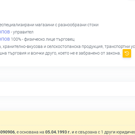
 неспециализирани магазини с разнообразни стоки
ОПОВ
- управител
ОПОВ
100% - физическо лице търговец
хранително-вкусова и селскостопанска продукция, транспортни услу
на търговия и всички друго, което не е забранено от закона.
5090906
, е основана на
05.04.1993 г.
и е свързана с 1 други юридиче