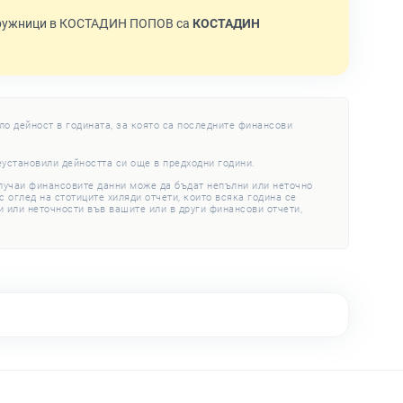
дружници в КОСТАДИН ПОПОВ са
КОСТАДИН
ло дейност в годината, за която са последните финансови
еустановили дейността си още в предходни години.
случаи финансовите данни може да бъдат непълни или неточно
 оглед на стотиците хиляди отчети, които всяка година се
 или неточности във вашите или в други финансови отчети,