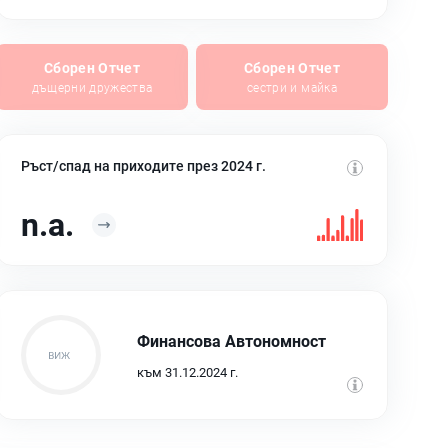
Сборен Отчет
Сборен Отчет
дъщерни дружества
сестри и майка
Ръст/спад на приходите през 2024 г.
n.a.
Финансова Автономност
към 31.12.2024 г.