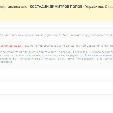
Представлява се от
КОСТАДИН ДИМИТРОВ ПОПОВ - Управител
. Съ
г. Ако липсва информация за години до 2024 г. , вероятно дружеството е спря
и в хиляди лева
– ако за някои дружества липсват данни, най-вероятно те са пр
убликуваните от тях финансови отчети в Търговския регистър. В много редки 
роли за тяхното откриване, и те се поправят от редактор. Това отнема време с
етствията от по-големите към по-малките компании. Ако забележите непълноти
корекция.