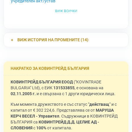
учредителен акт/устав
виж всички
ВИЖ ИСТОРИЯ НА ПРОМЕНИТЕ (14)
НАКРАТКО ЗА КОВИНТРЕЙД БЪЛГАРИЯ
КОВИНТРЕЙД БЪЛГАРИЯ ЕООД
("KOVINTRADE
BULGARIA" Ltd), с ЕИК
131533855
, е основана на
02.11.2005 г.
и е свързана с 1 други юридически лица.
Към момента дружеството е със статус "
действащ
" и с
капитал от € 302 224,6. Представлява се от
МАРУША
КЕРЧ ВЕСЕЛ - Управител
. Съдружници в КОВИНТРЕЙД
БЪЛГАРИЯ са
КОВИНТРЕЙД Д.Д. ЦЕЛИЕ АД -
СЛОВЕНИЯ
с
100%
от капитала.