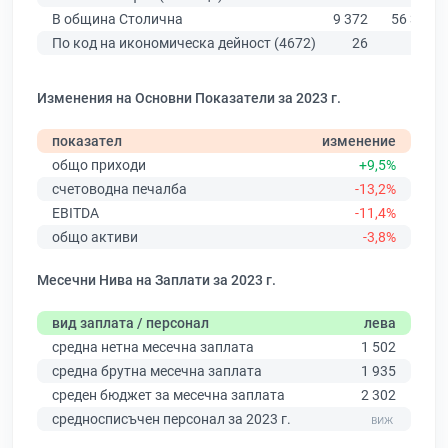
В община Столична
9 372
56 378
По код на икономическа дейност (4672)
26
112
Изменения на Основни Показатели за 2023 г.
показател
изменение
общо приходи
+9,5%
счетоводна печалба
-13,2%
EBITDA
-11,4%
общо активи
-3,8%
Месечни Нива на Заплати за 2023 г.
вид заплата / персонал
лева
средна нетна месечна заплата
1 502
средна брутна месечна заплата
1 935
среден бюджет за месечна заплата
2 302
средносписъчен персонал за 2023 г.