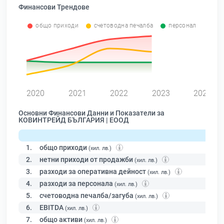
Финансови Трендове
общо приходи
счетоводна печалба
персонал
0
2020
2021
2022
2023
2024
Основни Финансови Данни и Показатели за
КОВИНТРЕЙД БЪЛГАРИЯ | ЕООД
1.
общо приходи
(хил. лв.)
2.
нетни приходи от продажби
(хил. лв.)
3.
разходи за оперативна дейност
(хил. лв.)
4.
разходи за персонала
(хил. лв.)
5.
счетоводна печалба/загуба
(хил. лв.)
6.
EBITDA
(хил. лв.)
7.
общо активи
(хил. лв.)