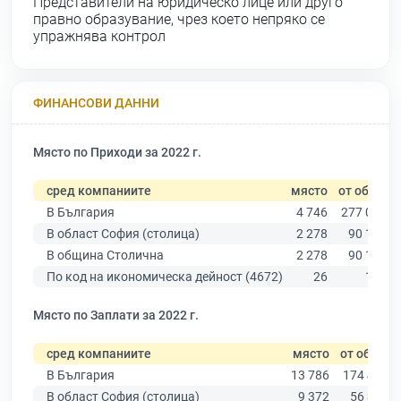
Представители на юридическо лице или друго
правно образувание, чрез което непряко се
упражнява контрол
ФИНАНСОВИ ДАННИ
Място по Приходи за 2022 г.
сред компаниите
място
от общо
В България
4 746
277 019
В област София (столица)
2 278
90 178
В община Столична
2 278
90 178
По код на икономическа дейност (4672)
26
169
Място по Заплати за 2022 г.
сред компаниите
място
от общо
В България
13 786
174 403
В област София (столица)
9 372
56 378