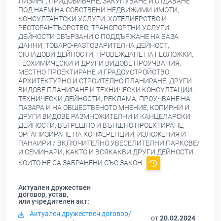
ЛИЗИНГ, ПРИДОБИВАНЕ, ЗАКУПУВАНЕ И ОТДАВАНЕ
ПОД НАЕМ НА СОБСТВЕНИ НЕДВИЖИМИ ИМОТИ,
КОНСУЛТАНТСКИ УСЛУГИ, ХОТЕЛИЕРСТВО И
РЕСТОРАНТЪОРСТВО, ТРАНСПОРТНИ УСЛУГИ,
ДЕЙНОСТИ СВЪРЗАНИ С ПОДДЪРЖАНЕ НА БАЗА
ДАННИ, ТОВАРО-РАЗТОВАРИТЕЛНА ДЕЙНОСТ,
СКЛАДОВИ ДЕЙНОСТИ, ПРОВЕЖДАНЕ НА ГЕОЛОЖКИ,
ГЕОХИМИЧЕСКИ И ДРУГИ ВИДОВЕ ПРОУЧВАНИЯ,
МЕСТНО ПРОЕКТИРАНЕ И ГРАДОУСТРОЙСТВО,
АРХИТЕКТУРНО И СТРОИТЕЛНО ПЛАНИРАНЕ, ДРУГИ
ВИДОВЕ ПЛАНИРАНЕ И ТЕХНИЧЕСКИ КОНСУЛТАЦИИ,
ТЕХНИЧЕСКИ ДЕЙНОСТИ, РЕКЛАМА, ПРОУЧВАНЕ НА
ПАЗАРА И НА ОБЩЕСТВЕНОТО МНЕНИЕ, КОПИРНИ И
ДРУГИ ВИДОВЕ РАЗМНОЖИТЕЛНИ И КАНЦЕЛАРСКИ
ДЕЙНОСТИ, ВЪТРЕШНО И ВЪНШНО ПРОЕКТИРАНЕ,
ОРГАНИЗИРАНЕ НА КОНФЕРЕНЦИИ, ИЗЛОЖЕНИЯ И
ПАНАИРИ / ВКЛЮЧИТЕЛНО УВЕСЕЛИТЕЛНИ ПАРКОВЕ/
И СЕМИНАРИ, КАКТО И ВСЯКАКВИ ДРУГИ ДЕЙНОСТИ,
КОИТО НЕ СА ЗАБРАНЕНИ СЪС ЗАКОН.
Актуален дружествен
договор, устав,
или учредителен акт:
Актуален дружествен договор/
от
20.02.2024