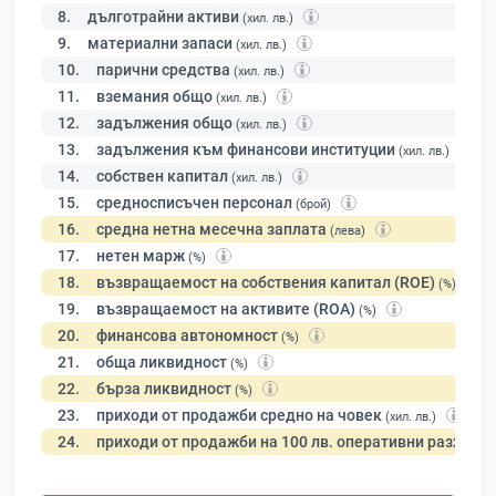
8.
дълготрайни активи
(хил. лв.)
9.
материални запаси
(хил. лв.)
10.
парични средства
(хил. лв.)
11.
вземания общо
(хил. лв.)
12.
задължения общо
(хил. лв.)
13.
задължения към финансови институции
(хил. лв.)
14.
собствен капитал
(хил. лв.)
15.
средносписъчен персонал
(брой)
16.
средна нетна месечна заплата
(лева)
17.
нетен марж
(%)
18.
възвращаемост на собствения капитал (ROE)
(%)
19.
възвращаемост на активите (ROA)
(%)
20.
финансова автономност
(%)
21.
обща ликвидност
(%)
22.
бърза ликвидност
(%)
23.
приходи от продажби средно на човек
(хил. лв.)
24.
приходи от продажби на 100 лв. оперативни разходи