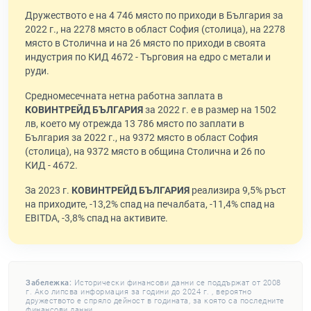
Дружеството е на 4 746 място по приходи в България за
2022 г., на 2278 място в област София (столица), на 2278
място в Столична и на 26 място по приходи в своята
индустрия по КИД 4672 - Търговия на едро с метали и
руди.
Средномесечната нетна работна заплата в
КОВИНТРЕЙД БЪЛГАРИЯ
за 2022 г. е в размер на 1502
лв, което му отрежда 13 786 място по заплати в
България за 2022 г., на 9372 място в област София
(столица), на 9372 място в община Столична и 26 по
КИД - 4672.
За 2023 г.
КОВИНТРЕЙД БЪЛГАРИЯ
реализира 9,5% ръст
на приходите, -13,2% спад на печалбата, -11,4% спад на
EBITDA, -3,8% спад на активите.
Забележка:
Исторически финансови данни се поддържат от 2008
г. Ако липсва информация за години до 2024 г. , вероятно
дружеството е спряло дейност в годината, за която са последните
финансови данни.