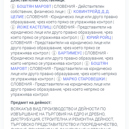
Действителни Собственици:
БОШТЯН МАРОВТ
| СЛОВЕНИЯ - Действителен
собственик, физическо лице |
КОВИНТРЕЙД Д.Д.
ЦЕЛИЕ
| СЛОВЕНИЯ - Юридическо лице или друго правно
образувание, чрез което пряко се упражнява контрол |
ЙОЖЕ КАСТЕЛИЦ
| СЛОВЕНИЯ - Представители на
юридическо лице или друго правно образувание, чрез
което пряко се упражнява контрол |
ЮРИЙ РОЙЦ
|
СЛОВЕНИЯ - Представители на юридическо лице или
друго правно образувание, чрез което пряко се
упражнява контрол |
БАРТИМЕУС
| СЛОВЕНИЯ -
Юридическо лице или друго правно образувание, чрез
което непряко се упражнява контрол |
БОШТЯН
МАРОВТ
| СЛОВЕНИЯ - Представители на юридическо
лице или друго правно образувание, чрез което непряко
се упражнява контрол |
МАРКО СТАРОВЕШКИ
|
СЛОВЕНИЯ - Представители на юридическо лице или
друго правно образувание, чрез което непряко се
упражнява контрол
Предмет на дейност:
ВСЯКАКЪВ ВИД ПРОИЗВОДСТВО И ДЕЙНОСТИ ПО
ИЗВЪРШВАНЕ НА ТЪРГОВИЯ НА ЕДРО И ДРЕБНО,
ДИСТРУБУЦИЯ, СТРОИТЕЛНА И РЕМОНТНА ДЕЙНОСТ,
ТЪРГОВСКО ПРЕДСТАВИТЕЛСТВО И ПОСРЕДНИЧЕСТВО,