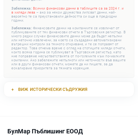
Забележка:
Всички финансови данни в таблиците са за 2024 г. и
в хиляди лева
– ако за някои дружества липсват данни, най-
вероятно те са преустановили дейността си още в предходни
години.
Забележка:
Финансовите данни на компаниите се извличат от
публикуваните от тях финансови отчети в Търговския регистър. В
много редки случаи финансовите данни може да бъдат непълни
или неточно извлечени, за което са създадени автоматизирани
вътрешни контроли за тяхното откриване, и те се поправят от
редактор. Това отнема време с оглед на стотиците хиляди отчети,
които всяка година се публикуват в Търговския регистър, като
ние поправяме несъответствията от по-големите към по-малките
компании. Ако забележите непълноти или неточности във вашите
или в други финансови отчети, можете да ни пишете, за да
ескалираме приоритета за тяхната корекция.
ВИЖ
ИСТОРИЧЕСКИ СЪДРУЖИЯ
БулМар Пъблишинг ЕООД