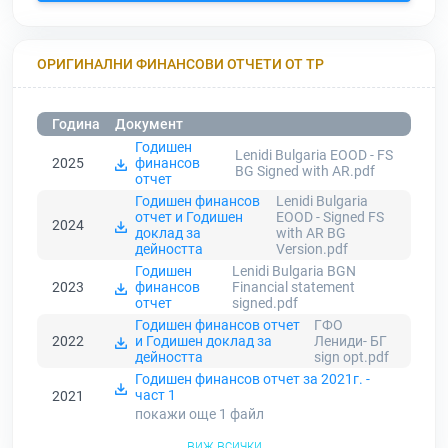
ОРИГИНАЛНИ ФИНАНСОВИ ОТЧЕТИ ОТ ТР
Година
Документ
Годишен
Lenidi Bulgaria EOOD - FS
2025
финансов
BG Signed with AR.pdf
отчет
Годишен финансов
Lenidi Bulgaria
отчет и Годишен
EOOD - Signed FS
2024
доклад за
with AR BG
дейността
Version.pdf
Годишен
Lenidi Bulgaria BGN
2023
финансов
Financial statement
отчет
signed.pdf
Годишен финансов отчет
ГФО
2022
и Годишен доклад за
Лениди- БГ
дейността
sign opt.pdf
Годишен финансов отчет за 2021г. -
част 1
2021
покажи още 1
файл
виж всички