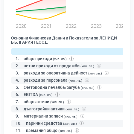
0
2020
2021
2022
2023
2024
Основни Финансови Данни и Показатели за ЛЕНИДИ
БЪЛГАРИЯ | ЕООД
1.
общо приходи
(хил. лв.)
2.
нетни приходи от продажби
(хил. лв.)
3.
разходи за оперативна дейност
(хил. лв.)
4.
разходи за персонала
(хил. лв.)
5.
счетоводна печалба/загуба
(хил. лв.)
6.
EBITDA
(хил. лв.)
7.
общо активи
(хил. лв.)
8.
дълготрайни активи
(хил. лв.)
9.
материални запаси
(хил. лв.)
10.
парични средства
(хил. лв.)
11.
вземания общо
(хил. лв.)