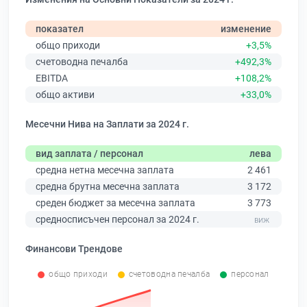
показател
изменение
общо приходи
+3,5%
счетоводна печалба
+492,3%
EBITDA
+108,2%
общо активи
+33,0%
Месечни Нива на Заплати за 2024 г.
вид заплата / персонал
лева
средна нетна месечна заплата
2 461
средна брутна месечна заплата
3 172
среден бюджет за месечна заплата
3 773
средносписъчен персонал за 2024 г.
Финансови Трендове
общо приходи
счетоводна печалба
персонал