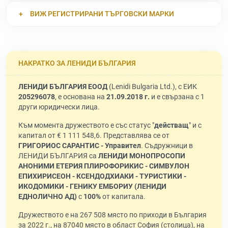
ВИЖ РЕГИСТРИРАНИ ТЪРГОВСКИ МАРКИ
НАКРАТКО ЗА ЛЕНИДИ БЪЛГАРИЯ
ЛЕНИДИ БЪЛГАРИЯ ЕООД
(Lenidi Bulgaria Ltd.), с ЕИК
205296078
, е основана на
21.09.2018 г.
и е свързана с 1
други юридически лица.
Към момента дружеството е със статус "
действащ
" и с
капитал от € 1 111 548,6. Представлява се от
ГРИГОРИОС САРАНТИС - Управител
. Съдружници в
ЛЕНИДИ БЪЛГАРИЯ са
ЛЕНИДИ МОНОПРОСОПИ
АНОНИМИ ЕТЕРИЯ ПЛИРОФОРИКИС - СИМВУЛОН
ЕПИХИРИСЕОН - КСЕНДОДХИАКИ - ТУРИСТИКИ -
ИКОДОМИКИ - ГЕНИКУ ЕМБОРИУ (ЛЕНИДИ
ЕДНОЛИЧНО АД)
с
100%
от капитала.
Дружеството е на 267 508 място по приходи в България
за 2022 г., на 87040 място в област София (столица), на