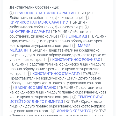
Действителни Собственици:
ГРИГОРИОС ПАНТАЗИС САРАНТИС
| ГЪРЦИЯ -
Действителен собственик, физическо лице |
КИРИЯКОС ПАНТАЗИС САРАНТИС
| ГЪРЦИЯ -
Действителен собственик, физическо лице |
АИКАТЕРИНИ САРАНТИ
| ГЪРЦИЯ - Действителен
собственик, физическо лице |
ЛЕНИДИ АД
| ГЪРЦИЯ -
Юридическо лице или друго правно образувание, чрез
което пряко се упражнява контрол |
МАРИЯ
МЕЙДАНИ
| ГЪРЦИЯ - Представители на юридическо
лице или друго правно образувание, чрез което пряко се
упражнява контрол |
КОНСТАНТИНОС РОЗАКЕАС
|
ГЪРЦИЯ - Представители на юридическо лице или друго
правно образувание, чрез което пряко се упражнява
контрол |
КОНСТАНТИНОС СТАМАТИУ
| ГЪРЦИЯ -
Представители на юридическо лице или друго правно
образувание, чрез което пряко се упражнява контрол |
ВАСИЛИОС МЕЙДАНИС
| ГЪРЦИЯ - Представители
на юридическо лице или друго правно образувание, чрез
което пряко се упражнява контрол |
ТЕМПУС РИЪЛ
ИСТЕЙТ ХОЛДИНГС ЛИМИТИД
| КИПЪР - Юридическо
лице или друго правно образувание, чрез което непряко
се упражнява контрол |
ЙОАНИС КЛЕАНТУС
| КИПЪР
- Представители на юридическо лице или друго правно