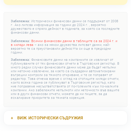
Забележка:
Исторически финансови данни се поддържат от 2008
г. Ако липсва информация за години до 2024 г. , вероятно
дружеството е спряло дейност в годината, за която са последните
финансови данни.
Забележка:
Всички финансови данни в таблиците са за 2024 г. и
в хиляди лева
– ако за някои дружества липсват данни, най-
вероятно те са преустановили дейността си още в предходни
години.
Забележка:
Финансовите данни на компаниите се извличат от
публикуваните от тях финансови отчети в Търговския регистър. В
много редки случаи финансовите данни може да бъдат непълни
или неточно извлечени, за което са създадени автоматизирани
вътрешни контроли за тяхното откриване, и те се поправят от
редактор. Това отнема време с оглед на стотиците хиляди отчети,
които всяка година се публикуват в Търговския регистър, като
ние поправяме несъответствията от по-големите към по-малките
компании. Ако забележите непълноти или неточности във вашите
или в други финансови отчети, можете да ни пишете, за да
ескалираме приоритета за тяхната корекция.
ВИЖ
ИСТОРИЧЕСКИ СЪДРУЖИЯ