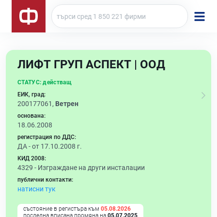
ЛИФТ ГРУП АСПЕКТ | ООД
СТАТУС:
действащ
ЕИК, град:
200177061,
Ветрен
основана:
18.06.2008
регистрация по ДДС:
ДА - от 17.10.2008 г.
КИД 2008:
4329 -
Изграждане на други инсталации
публични контакти:
натисни тук
състояние в регистъра към
05.08.2026
последна вписана промяна на
05.07.2025