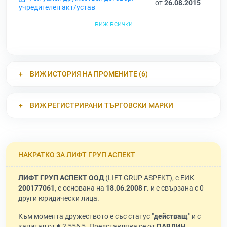
от
26.08.2015
учредителен акт/устав
виж всички
ВИЖ ИСТОРИЯ НА ПРОМЕНИТЕ (6)
ВИЖ РЕГИСТРИРАНИ ТЪРГОВСКИ МАРКИ
НАКРАТКО ЗА ЛИФТ ГРУП АСПЕКТ
ЛИФТ ГРУП АСПЕКТ ООД
(LIFT GRUP ASPEKT), с ЕИК
200177061
, е основана на
18.06.2008 г.
и е свързана с 0
други юридически лица.
Към момента дружеството е със статус "
действащ
" и с
капитал от € 2 556,5. Представлява се от
ПАВЛИН