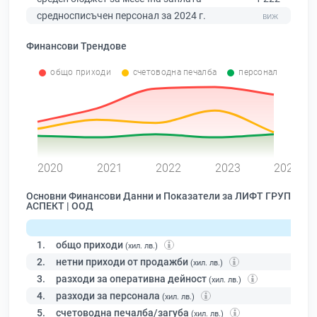
средносписъчен персонал за 2024 г.
Финансови Трендове
общо приходи
счетоводна печалба
персонал
0
2020
2021
2022
2023
2024
Основни Финансови Данни и Показатели за ЛИФТ ГРУП
АСПЕКТ | ООД
1.
общо приходи
(хил. лв.)
2.
нетни приходи от продажби
(хил. лв.)
3.
разходи за оперативна дейност
(хил. лв.)
4.
разходи за персонала
(хил. лв.)
5.
счетоводна печалба/загуба
(хил. лв.)