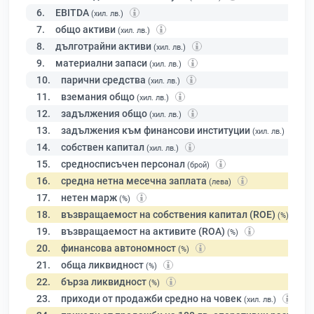
6.
EBITDA
(хил. лв.)
7.
общо активи
(хил. лв.)
8.
дълготрайни активи
(хил. лв.)
9.
материални запаси
(хил. лв.)
10.
парични средства
(хил. лв.)
11.
вземания общо
(хил. лв.)
12.
задължения общо
(хил. лв.)
13.
задължения към финансови институции
(хил. лв.)
14.
собствен капитал
(хил. лв.)
15.
средносписъчен персонал
(брой)
16.
средна нетна месечна заплата
(лева)
17.
нетен марж
(%)
18.
възвращаемост на собствения капитал (ROE)
(%)
19.
възвращаемост на активите (ROA)
(%)
20.
финансова автономност
(%)
21.
обща ликвидност
(%)
22.
бърза ликвидност
(%)
23.
приходи от продажби средно на човек
(хил. лв.)