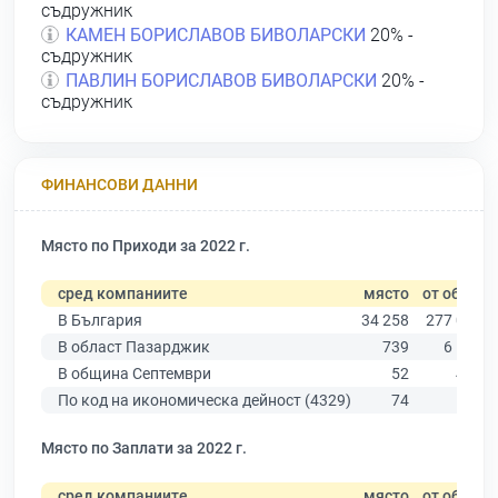
съдружник
КАМЕН БОРИСЛАВОВ БИВОЛАРСКИ
20% -
съдружник
ПАВЛИН БОРИСЛАВОВ БИВОЛАРСКИ
20% -
съдружник
ФИНАНСОВИ ДАННИ
Място по Приходи за 2022 г.
сред компаниите
място
от общо
В България
34 258
277 019
В област Пазарджик
739
6 511
В община Септември
52
437
По код на икономическа дейност (4329)
74
575
Място по Заплати за 2022 г.
сред компаниите
място
от общо