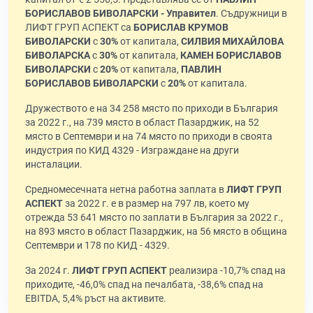
БОРИСЛАВОВ БИВОЛАРСКИ - Управител
. Съдружници в
ЛИФТ ГРУП АСПЕКТ са
БОРИСЛАВ КРУМОВ
БИВОЛАРСКИ
с
30%
от капитала,
СИЛВИЯ МИХАЙЛОВА
БИВОЛАРСКА
с
30%
от капитала,
КАМЕН БОРИСЛАВОВ
БИВОЛАРСКИ
с
20%
от капитала,
ПАВЛИН
БОРИСЛАВОВ БИВОЛАРСКИ
с
20%
от капитала.
Дружеството е на 34 258 място по приходи в България
за 2022 г., на 739 място в област Пазарджик, на 52
място в Септември и на 74 място по приходи в своята
индустрия по КИД 4329 - Изграждане на други
инсталации.
Средномесечната нетна работна заплата в
ЛИФТ ГРУП
АСПЕКТ
за 2022 г. е в размер на 797 лв, което му
отрежда 53 641 място по заплати в България за 2022 г.,
на 893 място в област Пазарджик, на 56 място в община
Септември и 178 по КИД - 4329.
За 2024 г.
ЛИФТ ГРУП АСПЕКТ
реализира -10,7% спад на
приходите, -46,0% спад на печалбата, -38,6% спад на
EBITDA, 5,4% ръст на активите.