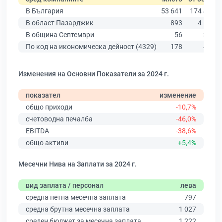
В България
53 641
174 403
В област Пазарджик
893
4 545
В община Септември
56
312
По код на икономическа дейност (4329)
178
451
Изменения на Основни Показатели за 2024 г.
показател
изменение
общо приходи
-10,7%
счетоводна печалба
-46,0%
EBITDA
-38,6%
общо активи
+5,4%
Месечни Нива на Заплати за 2024 г.
вид заплата / персонал
лева
средна нетна месечна заплата
797
средна брутна месечна заплата
1 027
среден бюджет за месечна заплата
1 222