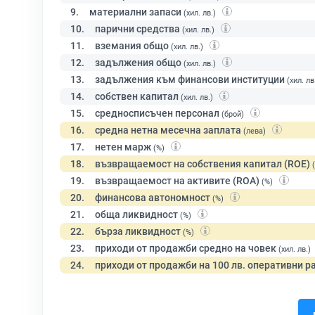
9.
материални запаси
(хил. лв.)
10.
парични средства
(хил. лв.)
11.
вземания общо
(хил. лв.)
12.
задължения общо
(хил. лв.)
13.
задължения към финансови институции
(хил. лв
14.
собствен капитал
(хил. лв.)
15.
средносписъчен персонал
(брой)
16.
средна нетна месечна заплата
(лева)
17.
нетен марж
(%)
18.
възвращаемост на собствения капитал (ROE)
19.
възвращаемост на активите (ROA)
(%)
20.
финансова автономност
(%)
21.
обща ликвидност
(%)
22.
бърза ликвидност
(%)
23.
приходи от продажби средно на човек
(хил. лв.)
24.
приходи от продажби на 100 лв. оперативни р