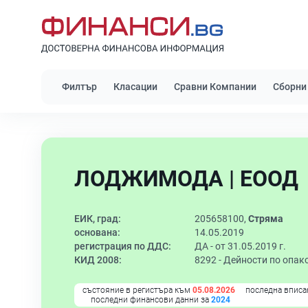
Филтър
Класации
Сравни Компании
Сборни
ЛОДЖИМОДА | ЕООД
ЕИК, град:
205658100,
Стряма
основана:
14.05.2019
регистрация по ДДС:
ДА - от 31.05.2019 г.
КИД 2008:
8292 -
Дейности по опак
състояние в регистъра към
05.08.2026
последна вписа
последни финансови данни за
2024