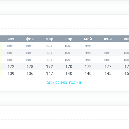
яну
фев
мар
апр
май
юни
юл
172
178
172
170
172
177
17
139
136
147
140
140
145
15
виж всички години