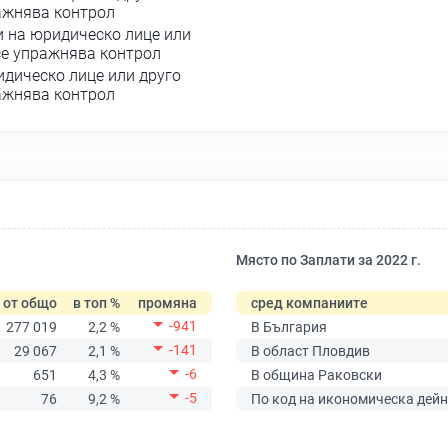
ражнява контрол
и на юридическо лице или
се упражнява контрол
идическо лице или друго
ражнява контрол
Място по Заплати за 2022 г.
от общо
в топ %
промяна
сред компаниите
-941
277 019
2,2 %
В България
-141
29 067
2,1 %
В област Пловдив
-6
651
4,3 %
В община Раковски
-5
76
9,2 %
По код на икономическа дейн