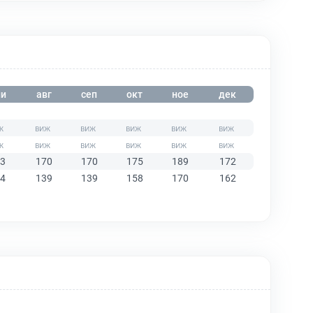
и
авг
сеп
окт
ное
дек
3
170
170
175
189
172
4
139
139
158
170
162