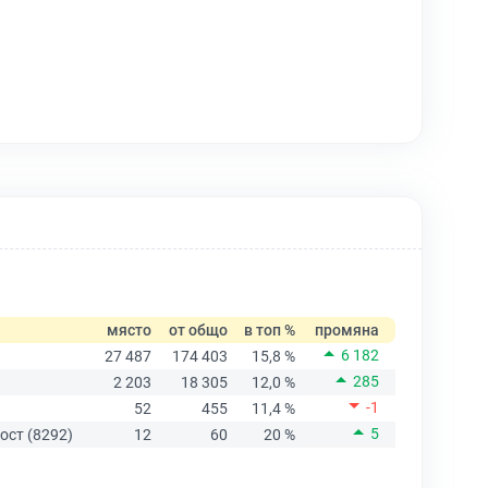
място
от общо
в топ %
промяна
6 182
27 487
174 403
15,8 %
285
2 203
18 305
12,0 %
-1
52
455
11,4 %
5
ост (8292)
12
60
20 %