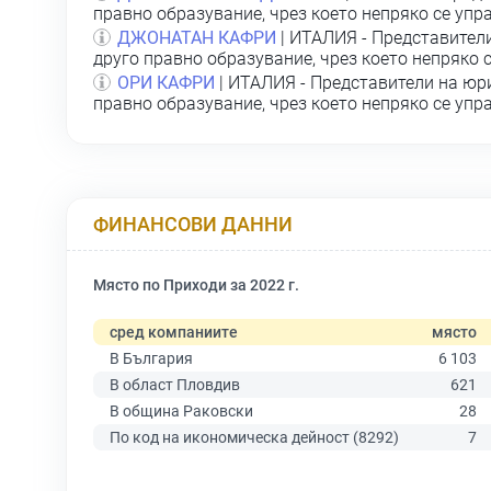
правно образувание, чрез което непряко се уп
ДЖОНАТАН КАФРИ
| ИТАЛИЯ - Представител
друго правно образувание, чрез което непряко 
ОРИ КАФРИ
| ИТАЛИЯ - Представители на юр
правно образувание, чрез което непряко се уп
ФИНАНСОВИ ДАННИ
Място по Приходи за 2022 г.
сред компаниите
място
В България
6 103
В област Пловдив
621
В община Раковски
28
По код на икономическа дейност (8292)
7