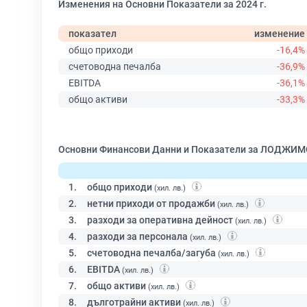
Изменения на Основни Показатели за 2024 г.
показател
изменение
общо приходи
-16,4%
счетоводна печалба
-36,9%
EBITDA
-36,1%
общо активи
-33,3%
Основни Финансови Данни и Показатели за ЛОДЖИМ
1.
общо приходи
(хил. лв.)
2.
нетни приходи от продажби
(хил. лв.)
3.
разходи за оперативна дейност
(хил. лв.)
4.
разходи за персонала
(хил. лв.)
5.
счетоводна печалба/загуба
(хил. лв.)
6.
EBITDA
(хил. лв.)
7.
общо активи
(хил. лв.)
8.
дълготрайни активи
(хил. лв.)