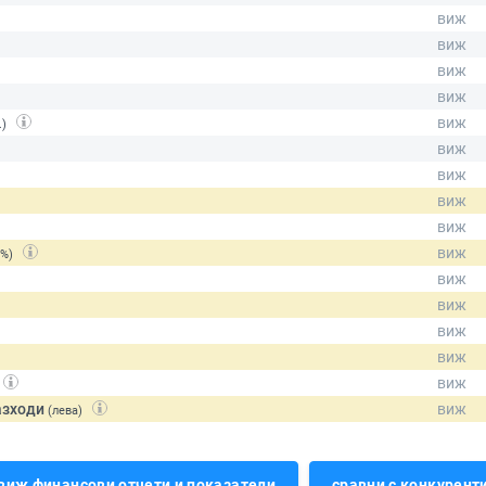
.)
(%)
азходи
(лева)
виж финансови отчети и показатели
сравни с конкурент