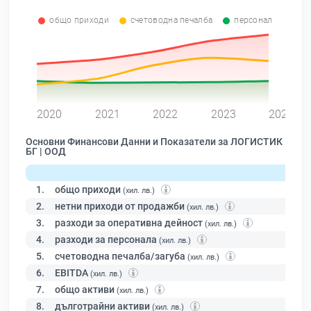
общо приходи
счетоводна печалба
персонал
0
2020
2021
2022
2023
2024
Основни Финансови Данни и Показатели за ЛОГИСТИК
БГ | ООД
1.
общо приходи
(хил. лв.)
2.
нетни приходи от продажби
(хил. лв.)
3.
разходи за оперативна дейност
(хил. лв.)
4.
разходи за персонала
(хил. лв.)
5.
счетоводна печалба/загуба
(хил. лв.)
6.
EBITDA
(хил. лв.)
7.
общо активи
(хил. лв.)
8.
дълготрайни активи
(хил. лв.)