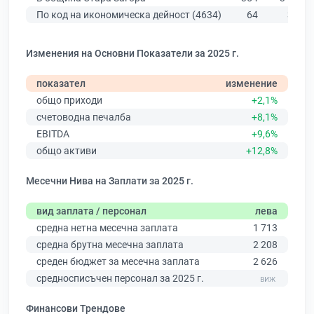
По код на икономическа дейност (4634)
64
358
Изменения на Основни Показатели за 2025 г.
показател
изменение
общо приходи
+2,1%
счетоводна печалба
+8,1%
EBITDA
+9,6%
общо активи
+12,8%
Месечни Нива на Заплати за 2025 г.
вид заплата / персонал
лева
средна нетна месечна заплата
1 713
средна брутна месечна заплата
2 208
среден бюджет за месечна заплата
2 626
средносписъчен персонал за 2025 г.
Финансови Трендове