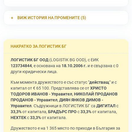
ВИЖ ИСТОРИЯ НА ПРОМЕНИТЕ (5)
НАКРАТКО ЗА ЛОГИСТИК БГ
ЛОГИСТИК БГ ООД
(LOGISTIK BG OOD), с ЕИК
123734844
, е основана на
18.10.2006 г.
и е свързана с 0
други юридически лица.
Към момента дружеството е със статус "
действащ
" и с
капитал от € 65 100. Представлява се от
ХРИСТО
ТОДОРОВ ИВАНОВ - Управител
,
НИКОЛАЙ ПРОДАНОВ
ПРОДАНОВ - Управител
,
ДИЯН ЯНКОВ ДИМОВ -
Управител
. Съдружници в ЛОГИСТИК БГ са
ДИГИТАЛ
с
33,3%
от капитала,
БРАДЪРС ПРО
с
33,3%
от капитала,
НЕХТЕК
с
33,3%
от капитала.
Дружеството е на 1 365 място по приходи в България за