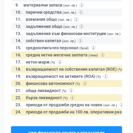
9.
материални запаси
(хил. лв.)
10.
парични средства
(хил. лв.)
11.
вземания общо
(хил. лв.)
12.
задължения общо
(хил. лв.)
13.
задължения към финансови институции
(хил. лв.)
14.
собствен капитал
(хил. лв.)
15.
средносписъчен персонал
(брой)
16.
средна нетна месечна заплата
(лева)
17.
нетен марж
(%)
18.
възвращаемост на собствения капитал (ROE)
(%)
19.
възвращаемост на активите (ROA)
(%)
20.
финансова автономност
(%)
21.
обща ликвидност
(%)
22.
бърза ликвидност
(%)
23.
приходи от продажби средно на човек
(хил. лв.)
24.
приходи от продажби на 100 лв. оперативни разходи
виж финансови отчети и показатели