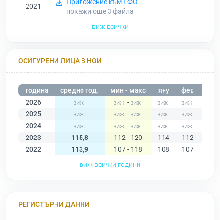
Приложение към ГФО
2021
покажи още 3
файла
виж всички
ОСИГУРЕНИ ЛИЦА В НОИ
година
средно год.
мин - макс
яну
фев
мар
2026
-
2025
-
2024
-
2023
115,8
112 - 120
114
112
116
2022
113,9
107 - 118
108
107
113
виж всички години
РЕГИСТЪРНИ ДАННИ