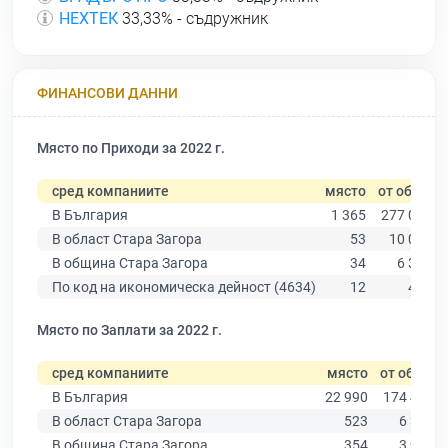
НЕХТЕК
33,33% - съдружник
ФИНАНСОВИ ДАННИ
Място по Приходи за 2022 г.
сред компаниите
място
от общо
В България
1 365
277 019
В област Стара Загора
53
10 079
В община Стара Загора
34
6 309
По код на икономическа дейност (4634)
12
493
Място по Заплати за 2022 г.
сред компаниите
място
от общо
В България
22 990
174 403
В област Стара Загора
523
6 394
В община Стара Загора
354
3 960