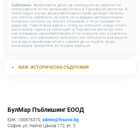
Забележка:
Финансовите данни на компаниите се извличат от
публикуваните от тях финансови отчети в Търговския регистър. В
много редки случаи финансовите данни може да бъдат непълни
или неточно извлечени, за което са създадени автоматизирани
вътрешни контроли за тяхното откриване, и те се поправят от
редактор. Това отнема време с оглед на стотиците хиляди отчети,
които всяка година се публикуват в Търговския регистър, като
ние поправяме несъответствията от по-големите към по-малките
компании. Ако забележите непълноти или неточности във вашите
или в други финансови отчети, можете да ни пишете, за да
ескалираме приоритета за тяхната корекция.
ВИЖ
ИСТОРИЧЕСКИ СЪДРУЖИЯ
БулМар Пъблишинг ЕООД
ЕИК: 130876370,
admin@finansi.bg
София, ул. Найчо Цанов 172, ет. 3