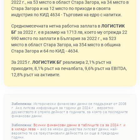
2022 г., на 53 място в област Стара Загора, на 34 място в
Стара Загора и на 12 място по приходи в своята
индустрия по КИД 4634 - Търговия на едро с напитки.
Средномесечната нетна работна заплата в
ЛОГИСТИК
БГ
за 2022 г. е в размер на 1713 лв, което му отрежда 22
990 място по заплати в България за 2022 г., на 523
място в област Стара Загора, на 354 място в община
Стара Загора и 64 по КИД - 4634.
За 2025 г.
ЛОГИСТИК БГ
реализира 2,1% ръст на
приходите, 8,1% ръст на печалбата, 9,6% ръст на EBITDA,
12,8% ръст на активите.
Забележка:
Исторически финансови данни се поддържат от 2008
г. Ако липсва информация за години до 2024 г. , вероятно
дружеството е спряло дейност в годината, за която са последните
финансови данни.
Забележка:
Всички финансови данни в таблиците са за 2024 г. и
в хиляди лева
– ако за някои дружества липсват данни, най-
вероятно те са преустановили дейността си още в предходни
години.