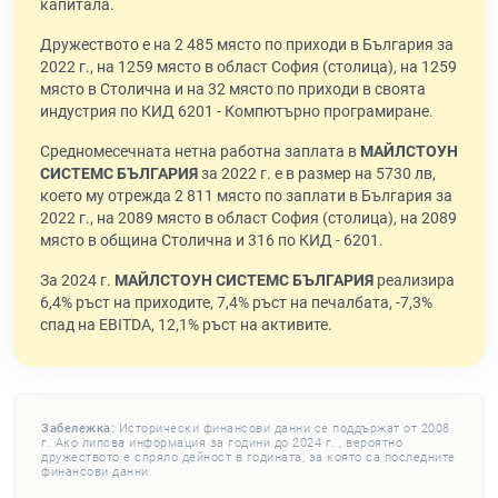
капитала.
Дружеството е на 2 485 място по приходи в България за
2022 г., на 1259 място в област София (столица), на 1259
място в Столична и на 32 място по приходи в своята
индустрия по КИД 6201 - Компютърно програмиране.
Средномесечната нетна работна заплата в
МАЙЛСТОУН
СИСТЕМС БЪЛГАРИЯ
за 2022 г. е в размер на 5730 лв,
което му отрежда 2 811 място по заплати в България за
2022 г., на 2089 място в област София (столица), на 2089
място в община Столична и 316 по КИД - 6201.
За 2024 г.
МАЙЛСТОУН СИСТЕМС БЪЛГАРИЯ
реализира
6,4% ръст на приходите, 7,4% ръст на печалбата, -7,3%
спад на EBITDA, 12,1% ръст на активите.
Забележка:
Исторически финансови данни се поддържат от 2008
г. Ако липсва информация за години до 2024 г. , вероятно
дружеството е спряло дейност в годината, за която са последните
финансови данни.