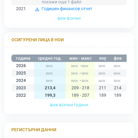
покажи още 1
файл
2021
Годишен финансов отчет
виж всички
ОСИГУРЕНИ ЛИЦА В НОИ
година
средно год.
мин - макс
яну
фев
мар
2026
-
2025
-
2024
-
2023
213,4
209 - 218
211
214
213
2022
199,3
189 - 207
189
189
195
виж всички години
РЕГИСТЪРНИ ДАННИ