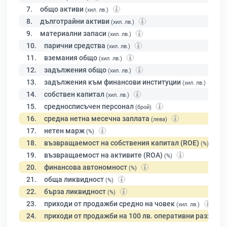
7.
общо активи
(хил. лв.)
8.
дълготрайни активи
(хил. лв.)
9.
материални запаси
(хил. лв.)
10.
парични средства
(хил. лв.)
11.
вземания общо
(хил. лв.)
12.
задължения общо
(хил. лв.)
13.
задължения към финансови институции
(хил. лв.)
14.
собствен капитал
(хил. лв.)
15.
средносписъчен персонал
(брой)
16.
средна нетна месечна заплата
(лева)
17.
нетен марж
(%)
18.
възвращаемост на собствения капитал (ROE)
(%)
19.
възвращаемост на активите (ROA)
(%)
20.
финансова автономност
(%)
21.
обща ликвидност
(%)
22.
бърза ликвидност
(%)
23.
приходи от продажби средно на човек
(хил. лв.)
24.
приходи от продажби на 100 лв. оперативни разходи