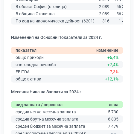
В област София (столица)
2 089
56 378
В община Столична
2 089
56 378
По код на икономическа дейност (6201)
316
1 499
Изменения на Основни Показатели за 2024 г.
показател
изменение
общо приходи
+6,4%
счетоводна печалба
+7,4%
EBITDA
-7,3%
общо активи
+12,1%
Месечни Нива на Заплати за 2024 г.
вид заплата / персонал
лева
средна нетна месечна заплата
5 730
средна брутна месечна заплата
6 835
среден бюджет за месечна заплата
7 479
средносписъчен персонал за 2024 г.