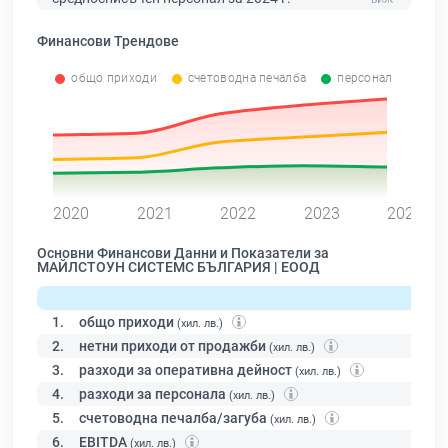
Финансови Трендове
общо приходи
счетоводна печалба
персонал
0
2020
2021
2022
2023
2024
Основни Финансови Данни и Показатели за
МАЙЛСТОУН СИСТЕМС БЪЛГАРИЯ | ЕООД
1.
общо приходи
(хил. лв.)
2.
нетни приходи от продажби
(хил. лв.)
3.
разходи за оперативна дейност
(хил. лв.)
4.
разходи за персонала
(хил. лв.)
5.
счетоводна печалба/загуба
(хил. лв.)
6.
EBITDA
(хил. лв.)