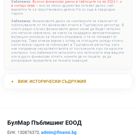
Забележка:
Всички финансови данни в таблиците са за 2024 г. и
в хиляди лева
– ако за някои дружества липсват данни, най-
вероятно те са преустановили дейността си още в предходни
години.
Забележка:
Финансовите данни на компаниите се извличат от
публикуваните от тях финансови отчети в Търговския регистър. В
много редки случаи финансовите данни може да бъдат непълни
или неточно извлечени, за което са създадени автоматизирани
вътрешни контроли за тяхното откриване, и те се поправят от
редактор. Това отнема време с оглед на стотиците хиляди отчети,
които всяка година се публикуват в Търговския регистър, като
ние поправяме несъответствията от по-големите към по-малките
компании. Ако забележите непълноти или неточности във вашите
или в други финансови отчети, можете да ни пишете, за да
ескалираме приоритета за тяхната корекция.
ВИЖ
ИСТОРИЧЕСКИ СЪДРУЖИЯ
БулМар Пъблишинг ЕООД
ЕИК: 130876370,
admin@finansi.bg