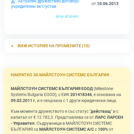
Актуален дружествен договор/
от
10.06.2013
учредителен акт/устав
виж всички
ВИЖ ИСТОРИЯ НА ПРОМЕНИТЕ (10)
НАКРАТКО ЗА МАЙЛСТОУН СИСТЕМС БЪЛГАРИЯ
МАЙЛСТОУН СИСТЕМС БЪЛГАРИЯ ЕООД
(Milestone
Systems Bulgaria EOOD), с ЕИК
201418346
, е основана на
09.02.2011 г.
и е свързана с 1 други юридически лица.
Към момента дружеството е със статус "
действащ
" и с
капитал от € 12 782,3. Представлява се от
ЛАРС ЛАРСЕН
- Управител
. Съдружници в МАЙЛСТОУН СИСТЕМС
БЪЛГАРИЯ са
МАЙЛСТОУН СИСТЕМС А/С
с
100%
от