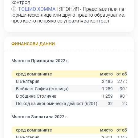
контрол
ТОШИО ХОММА
| ЯПОНИЯ - Представители на
юридическо лице или друго правно образувание,
чрез което непряко се упражнява контрол
ФИНАНСОВИ ДАННИ
Място по Приходи за 2022 г.
сред компаниите
място
от общо
В България
2 485
277 019
В област София (столица)
1 259
90 178
В община Столична
1 259
90 178
По код на икономическа дейност (6201)
32
2 203
Място по Заплати за 2022 г.
сред компаниите
място
от общо
В България
2 811
174 403