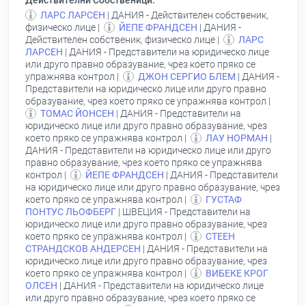
Действителни Собственици:
ЛАРС ЛАРСЕН
| ДАНИЯ - Действителен собственик,
физическо лице |
ЙЕПЕ ФРАНДСЕН
| ДАНИЯ -
Действителен собственик, физическо лице |
ЛАРС
ЛАРСЕН
| ДАНИЯ - Представители на юридическо лице
или друго правно образувание, чрез което пряко се
упражнява контрол |
ДЖОН СЕРГИО БЛЕМ
| ДАНИЯ -
Представители на юридическо лице или друго правно
образувание, чрез което пряко се упражнява контрол |
ТОМАС ЙОНСЕН
| ДАНИЯ - Представители на
юридическо лице или друго правно образувание, чрез
което пряко се упражнява контрол |
ЛАУ НОРМАН
|
ДАНИЯ - Представители на юридическо лице или друго
правно образувание, чрез което пряко се упражнява
контрол |
ЙЕПЕ ФРАНДСЕН
| ДАНИЯ - Представители
на юридическо лице или друго правно образувание, чрез
което пряко се упражнява контрол |
ГУСТАФ
ПОНТУС ЛЬОФБЕРГ
| ШВЕЦИЯ - Представители на
юридическо лице или друго правно образувание, чрез
което пряко се упражнява контрол |
СТЕЕН
СТРАНДСКОВ АНДЕРСЕН
| ДАНИЯ - Представители на
юридическо лице или друго правно образувание, чрез
което пряко се упражнява контрол |
ВИБЕКЕ КРОГ
ОЛСЕН
| ДАНИЯ - Представители на юридическо лице
или друго правно образувание, чрез което пряко се