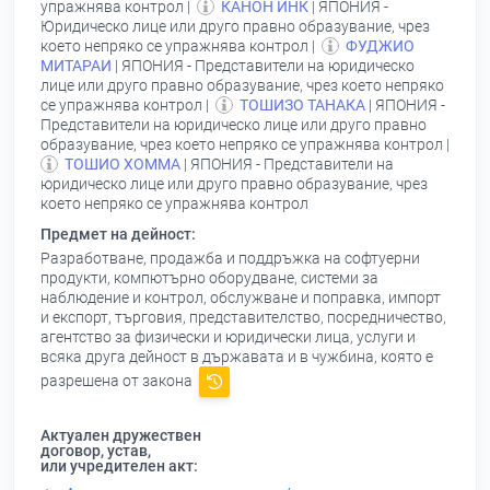
упражнява контрол |
КАНОН ИНК
| ЯПОНИЯ -
Юридическо лице или друго правно образувание, чрез
което непряко се упражнява контрол |
ФУДЖИО
МИТАРАИ
| ЯПОНИЯ - Представители на юридическо
лице или друго правно образувание, чрез което непряко
се упражнява контрол |
ТОШИЗО ТАНАКА
| ЯПОНИЯ -
Представители на юридическо лице или друго правно
образувание, чрез което непряко се упражнява контрол |
ТОШИО ХОММА
| ЯПОНИЯ - Представители на
юридическо лице или друго правно образувание, чрез
което непряко се упражнява контрол
Предмет на дейност:
Разработване, продажба и поддръжка на софтуерни
продукти, компютърно оборудване, системи за
наблюдение и контрол, обслужване и поправка, импорт
и експорт, търговия, представителство, посредничество,
агентство за физически и юридически лица, услуги и
всяка друга дейност в държавата и в чужбина, която е
разрешена от закона
Актуален дружествен
договор, устав,
или учредителен акт: