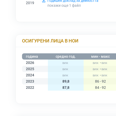
Годишен доклад за дейността
2019
покажи още 1
файл
ОСИГУРЕНИ ЛИЦА В НОИ
година
средно год.
мин - макс
2026
-
2025
-
2024
-
2023
89,8
86 - 92
2022
87,8
84 - 92