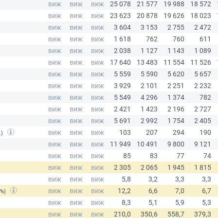
.)
(%)