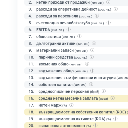
2.
нетни приходи от продажби
(хил. лв.)
3.
разходи за оперативна дейност
(хил. лв.)
4.
разходи за персонала
(хил. лв.)
5.
счетоводна печалба/загуба
(хил. лв.)
6.
EBITDA
(хил. лв.)
7.
общо активи
(хил. лв.)
8.
дълготрайни активи
(хил. лв.)
9.
материални запаси
(хил. лв.)
10.
парични средства
(хил. лв.)
11.
вземания общо
(хил. лв.)
12.
задължения общо
(хил. лв.)
13.
задължения към финансови институции
(хил. лв
14.
собствен капитал
(хил. лв.)
15.
средносписъчен персонал
(брой)
16.
средна нетна месечна заплата
(лева)
17.
нетен марж
(%)
18.
възвращаемост на собствения капитал (ROE)
19.
възвращаемост на активите (ROA)
(%)
20.
финансова автономност
(%)