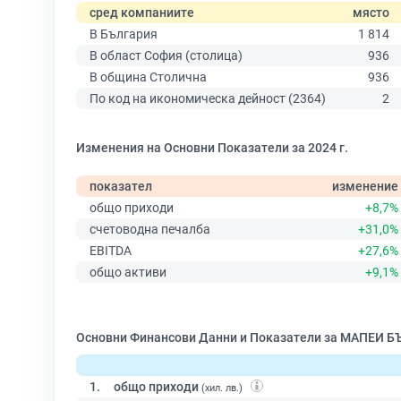
сред компаниите
място
В България
1 814
В област София (столица)
936
В община Столична
936
По код на икономическа дейност (2364)
2
Изменения на Основни Показатели за 2024 г.
показател
изменение
общо приходи
+8,7%
счетоводна печалба
+31,0%
EBITDA
+27,6%
общо активи
+9,1%
Основни Финансови Данни и Показатели за МАПЕИ Б
1.
общо приходи
(хил. лв.)