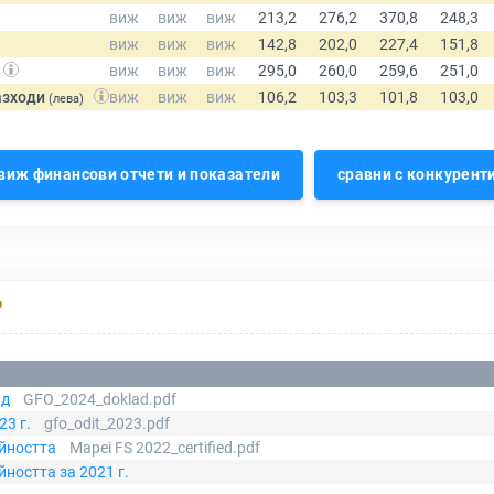
азходи
(лева)
виж финансови отчети и показатели
сравни с конкурент
Р
ад
GFO_2024_doklad.pdf
23 г.
gfo_odit_2023.pdf
ейността
Mapei FS 2022_certified.pdf
ността за 2021 г.