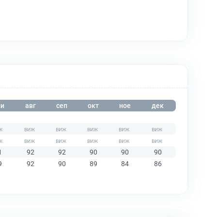
и
авг
сеп
окт
ное
дек
1
92
92
90
90
90
9
92
90
89
84
86