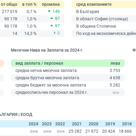
от общо
в топ %
промяна
сред компаниите
146
277 019
0,7 %
В България
97
90 178
1,0 %
В област София (столица)
97
90 178
1,0 %
В община Столична
0
14
14,3 %
По код на икономическа дейн
Месечни Нива на Заплати за 2024 г.
Ф
вид заплата / персонал
лева
средна нетна месечна заплата
3 753
средна брутна месечна заплата
4 638
среден бюджет за месечна заплата
5 282
0
средносписъчен персонал за 2024 г.
ЪЛГАРИЯ | ЕООД
2024
2023
2022
2021
2020
2019
2018