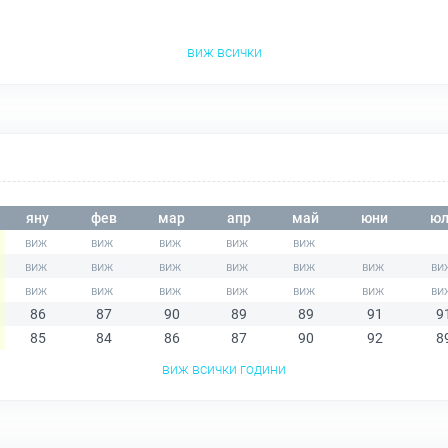
виж всички
яну
фев
мар
апр
май
юни
юл
86
87
90
89
89
91
9
85
84
86
87
90
92
8
виж всички години