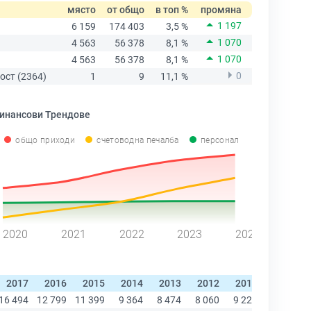
място
от общо
в топ %
промяна
1 197
6 159
174 403
3,5 %
1 070
4 563
56 378
8,1 %
1 070
4 563
56 378
8,1 %
0
ост (2364)
1
9
11,1 %
инансови Трендове
общо приходи
счетоводна печалба
персонал
2020
2021
2022
2023
2024
2017
2016
2015
2014
2013
2012
2011
2010