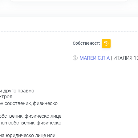
Собственост:
МАПЕИ С.П.А
| ИТАЛИЯ 10
и друго правно
нтрол
н собственик, физическо
обственик, физическо лице
лен собственик, физическо
на юридическо лице или