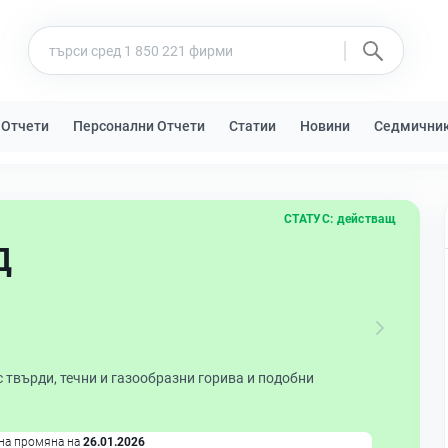
 Отчети
Персонални Отчети
Статии
Новини
Седмични
СТАТУС:
действащ
Д
с твърди, течни и газообразни горива и подобни
на промяна на
26.01.2026