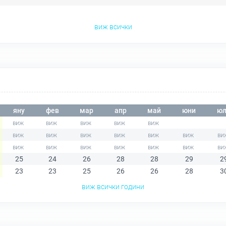
виж всички
яну
фев
мар
апр
май
юни
юл
25
24
26
28
28
29
2
23
23
25
26
26
28
3
виж всички години