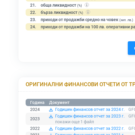
21.
обща ликвидност
(%)
22.
бърза ликвидност
(%)
23.
приходи от продажби средно на човек
(хил. лв.)
24.
приходи от продажби на 100 лв. оперативни р
ОРИГИНАЛНИ ФИНАНСОВИ ОТЧЕТИ ОТ Т
Година
Документ
2024
Годишен финансов отчет за 2024 г.
GFO
Годишен финансов отчет за 2023 г.
GFO
2023
покажи още 1
файл
2022
Годишен финансов отчет за 2022 г.
GFO