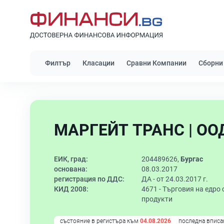
Филтър
Класации
Сравни Компании
Сборни
МАРГЕЙТ ТРАНС | ОО
ЕИК, град:
204489626,
Бургас
основана:
08.03.2017
регистрация по ДДС:
ДА - от 24.03.2017 г.
КИД 2008:
4671 -
Търговия на едро 
продукти
състояние в регистъра към
04.08.2026
последна вписа