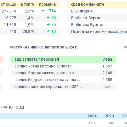
от общо
в топ %
промяна
сред компаниите
1 714
277 019
2,3 %
В България
96
18 275
1,4 %
В област Бургас
75
11 315
1,9 %
В община Бургас
18
413
28,8 %
По код на икономическа дейн
Месечни Нива на Заплати за 2024 г.
Ф
вид заплата / персонал
лева
средна нетна месечна заплата
1 667
средна брутна месечна заплата
2 148
среден бюджет за месечна заплата
2 555
0
средносписъчен персонал за 2024 г.
 ТРАНС | ООД
2024
2023
20