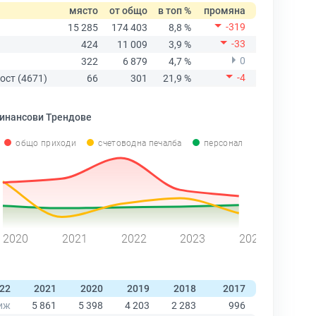
място
от общо
в топ %
промяна
-319
15 285
174 403
8,8 %
-33
424
11 009
3,9 %
0
322
6 879
4,7 %
-4
ост (4671)
66
301
21,9 %
инансови Трендове
общо приходи
счетоводна печалба
персонал
2020
2021
2022
2023
2024
22
2021
2020
2019
2018
2017