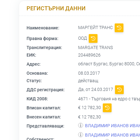
РЕГИСТЪРНИ ДАННИ
МАРГЕЙТ ТРАНС
Наименование:
ООД
Правна форма:
Транслитерация:
MARGATE TRANS
ЕИК:
204489626
област Бургас, Бургас 8000, 
Адрес:
Основана:
08.03.2017
Статус:
действащ
Да, от 24.03.2017
ДДС регистрация:
КИД 2008:
4671 - Търговия на едро с тв
€ 12 782,30
Вписан капитал:
Внесен капитал:
€ 12 782,30
ВЛАДИМИР ИВАНОВ ИВА
Представляващи:
ВЛАДИМИР ИВАНОВ ИВА
Собственост: