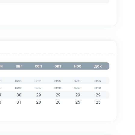
и
авг
сеп
окт
ное
дек
9
30
29
29
29
29
0
31
28
28
25
25