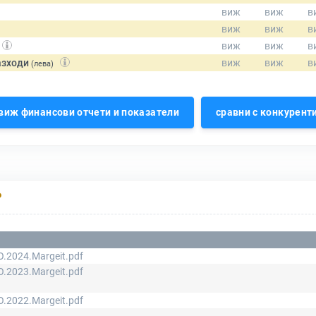
азходи
(лева)
виж финансови отчети и показатели
сравни с конкурент
Р
.2024.Margeit.pdf
.2023.Margeit.pdf
.2022.Margeit.pdf