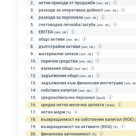
2.
нетни приходи от продажби
(хил. лв.)
3.
разходи за оперативна дейност
(хил. лв.)
4.
разходи за персонала
(хил. лв.)
5.
счетоводна печалба/загуба
(хил. лв.)
6.
EBITDA
(хил. лв.)
7.
общо активи
(хил. лв.)
8.
дълготрайни активи
(хил. лв.)
9.
материални запаси
(хил. лв.)
10.
парични средства
(хил. лв.)
11.
вземания общо
(хил. лв.)
12.
задължения общо
(хил. лв.)
13.
задължения към финансови институции
(хил. лв
14.
собствен капитал
(хил. лв.)
15.
средносписъчен персонал
(брой)
16.
средна нетна месечна заплата
(лева)
17.
нетен марж
(%)
18.
възвращаемост на собствения капитал (ROE)
19.
възвращаемост на активите (ROA)
(%)
20.
финансова автономност
(%)