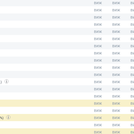
.)
(%)