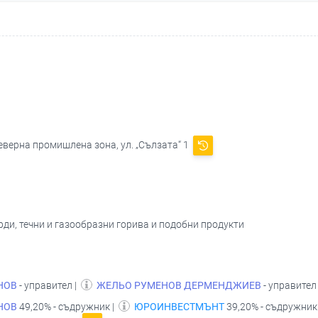
Северна промишлена зона, ул. „Сълзата“ 1
ърди, течни и газообразни горива и подобни продукти
НОВ
- управител |
ЖЕЛЬО РУМЕНОВ ДЕРМЕНДЖИЕВ
- управите
НОВ
49,20% - съдружник |
ЮРОИНВЕСТМЪНТ
39,20% - съдружник