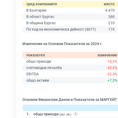
сред компаниите
място
В България
6 470
В област Бургас
260
В община Бургас
210
По код на икономическа дейност (4671)
119
Изменения на Основни Показатели за 2024 г.
показател
изменение
общо приходи
-16,3%
счетоводна печалба
-49,6%
EBITDA
-32,9%
общо активи
+7,3%
Основни Финансови Данни и Показатели за МАРГЕЙТ
1.
общо приходи
(хил. лв.)