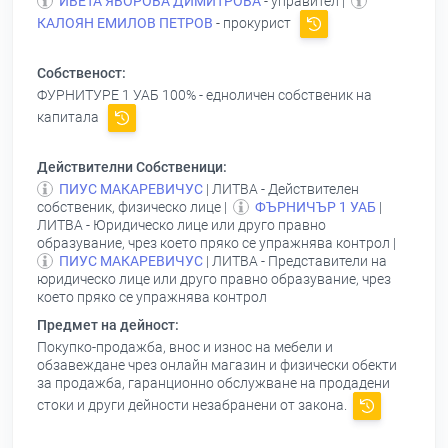
ИВЕТА ЯВОРОВА ДИМИТРОВА
- управител |
КАЛОЯН ЕМИЛОВ ПЕТРОВ
- прокурист
Собственост:
ФУРНИТУРЕ 1 УАБ
100% - едноличен собственик на
капитала
Действителни Собственици:
ПИУС МАКАРЕВИЧУС
| ЛИТВА - Действителен
собственик, физическо лице |
ФЪРНИЧЪР 1 УАБ
|
ЛИТВА - Юридическо лице или друго правно
образувание, чрез което пряко се упражнява контрол |
ПИУС МАКАРЕВИЧУС
| ЛИТВА - Представители на
юридическо лице или друго правно образувание, чрез
което пряко се упражнява контрол
Предмет на дейност:
Покупко-продажба, внос и износ на мебели и
обзавеждане чрез онлайн магазин и физически обекти
за продажба, гаранционно обслужване на продадени
стоки и други дейности незабранени от закона.