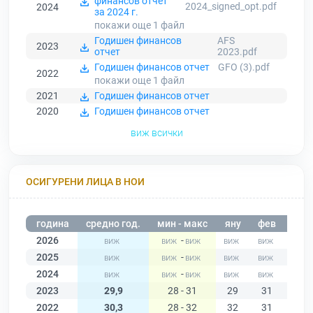
финансов отчет
2024_signed_opt.pdf
2024
за 2024 г.
покажи още 1
файл
Годишен финансов
AFS
2023
отчет
2023.pdf
Годишен финансов отчет
GFO (3).pdf
2022
покажи още 1
файл
2021
Годишен финансов отчет
2020
Годишен финансов отчет
виж всички
ОСИГУРЕНИ ЛИЦА В НОИ
година
средно год.
мин - макс
яну
фев
мар
2026
-
2025
-
2024
-
2023
29,9
28 - 31
29
31
31
2022
30,3
28 - 32
32
31
31