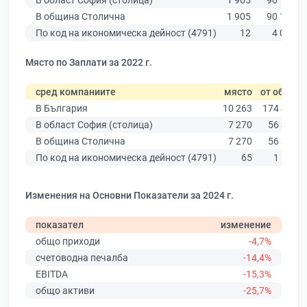
В област София (столица)
1 905
90 178
В община Столична
1 905
90 178
По код на икономическа дейност (4791)
12
4 071
Място по Заплати за 2022 г.
сред компаниите
място
от общо
В България
10 263
174 403
В област София (столица)
7 270
56 378
В община Столична
7 270
56 378
По код на икономическа дейност (4791)
65
1 521
Изменения на Основни Показатели за 2024 г.
показател
изменение
общо приходи
-4,7%
счетоводна печалба
-14,4%
EBITDA
-15,3%
общо активи
-25,7%