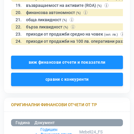
19.
възвращаемост на активите (ROA)
(%)
20.
финансова автономност
(%)
21.
обща ликвидност
(%)
22.
бърза ликвидност
(%)
23.
приходи от продажби средно на човек
(хил. лв.)
24.
приходи от продажби на 100 лв. оперативни разходи
виж финансови отчети и показатели
сравни с конкуренти
ОРИГИНАЛНИ ФИНАНСОВИ ОТЧЕТИ ОТ ТР
Година
Документ
Годишен
Mebeli24_FS