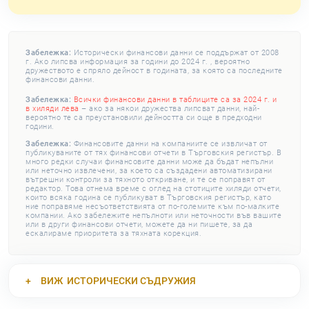
Забележка:
Исторически финансови данни се поддържат от 2008
г. Ако липсва информация за години до 2024 г. , вероятно
дружеството е спряло дейност в годината, за която са последните
финансови данни.
Забележка:
Всички финансови данни в таблиците са за 2024 г. и
в хиляди лева
– ако за някои дружества липсват данни, най-
вероятно те са преустановили дейността си още в предходни
години.
Забележка:
Финансовите данни на компаниите се извличат от
публикуваните от тях финансови отчети в Търговския регистър. В
много редки случаи финансовите данни може да бъдат непълни
или неточно извлечени, за което са създадени автоматизирани
вътрешни контроли за тяхното откриване, и те се поправят от
редактор. Това отнема време с оглед на стотиците хиляди отчети,
които всяка година се публикуват в Търговския регистър, като
ние поправяме несъответствията от по-големите към по-малките
компании. Ако забележите непълноти или неточности във вашите
или в други финансови отчети, можете да ни пишете, за да
ескалираме приоритета за тяхната корекция.
ВИЖ
ИСТОРИЧЕСКИ СЪДРУЖИЯ