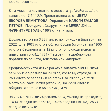
юридически лица.
Към момента дружеството е със статус "
действащ
" и с
капитал от € 5 112,9. Представлява се от
ИВЕТА
ЯВОРОВА ДИМИТРОВА - Управител
,
КАЛОЯН ЕМИЛОВ
ПЕТРОВ - Прокурист
. Съдружници в МЕБЕЛИ24 са
ФУРНИТУРЕ 1 УАБ
с
100%
от капитала.
Дружеството е на 3 887 място по приходи в България за
2022 г., на 1905 място в област София (столица), на 1905
място в Столична и на 12 място по приходи в своята
индустрия по КИД 4791 - Търговия на дребно чрез
поръчки по пощата, телефона или Интернет.
Средномесечната нетна работна заплата в
МЕБЕЛИ24
за 2022 г. е в размер на 2478 лв, което му отрежда 10
263 място по заплати в България за 2022 г., на 7270
място в област София (столица), на 7270 място в
община Столична и 65 по КИД - 4791.
За 2024 г.
МЕБЕЛИ24
реализира -4,7% спад на приходите,
-14,4% спад на печалбата, -15,3% спад на EBITDA, -25,7%
спад на активите.