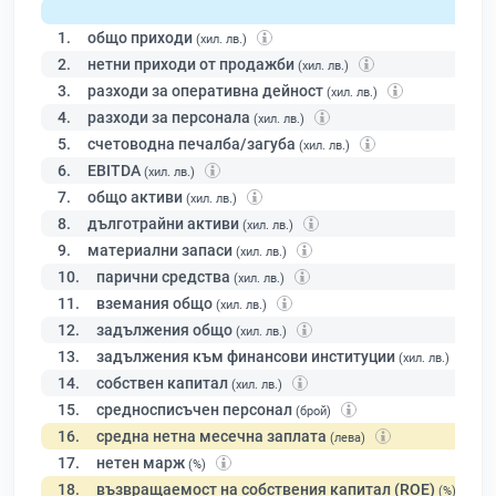
1.
общо приходи
(хил. лв.)
2.
нетни приходи от продажби
(хил. лв.)
3.
разходи за оперативна дейност
(хил. лв.)
4.
разходи за персонала
(хил. лв.)
5.
счетоводна печалба/загуба
(хил. лв.)
6.
EBITDA
(хил. лв.)
7.
общо активи
(хил. лв.)
8.
дълготрайни активи
(хил. лв.)
9.
материални запаси
(хил. лв.)
10.
парични средства
(хил. лв.)
11.
вземания общо
(хил. лв.)
12.
задължения общо
(хил. лв.)
13.
задължения към финансови институции
(хил. лв.)
14.
собствен капитал
(хил. лв.)
15.
средносписъчен персонал
(брой)
16.
средна нетна месечна заплата
(лева)
17.
нетен марж
(%)
18.
възвращаемост на собствения капитал (ROE)
(%)