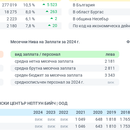
5 523
277 019
10,5 %
В България
263
18 275
8,0 %
В област Бургас
2
2 223
6,1 %
В община Несебър
20
2 180
7,8 %
По код на икономическа дейн
Месечни Нива на Заплати за 2024 г.
Ф
вид заплата / персонал
лева
средна нетна месечна заплата
2 181
средна брутна месечна заплата
2 811
среден бюджет за месечна заплата
3 343
0
средносписъчен персонал за 2024 г.
ИНСКИ ЦЕНТЪР НЕПТУН БИЙЧ | ООД
2024
2023
2022
2021
2020
2019
2018