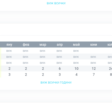
виж всички
яну
фев
мар
апр
май
юни
юл
2
2
2
6
10
12
2
3
2
2
3
4
7
8
виж всички години