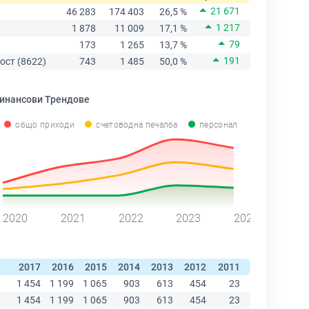
21 671
46 283
174 403
26,5 %
1 217
1 878
11 009
17,1 %
79
173
1 265
13,7 %
191
ост (8622)
743
1 485
50,0 %
инансови Трендове
общо приходи
счетоводна печалба
персонал
2020
2021
2022
2023
2024
2017
2016
2015
2014
2013
2012
2011