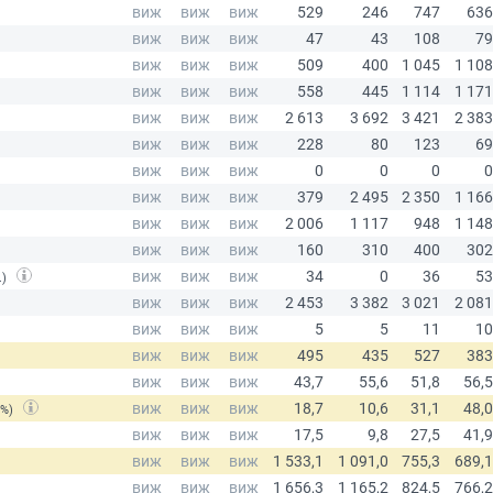
.)
(%)