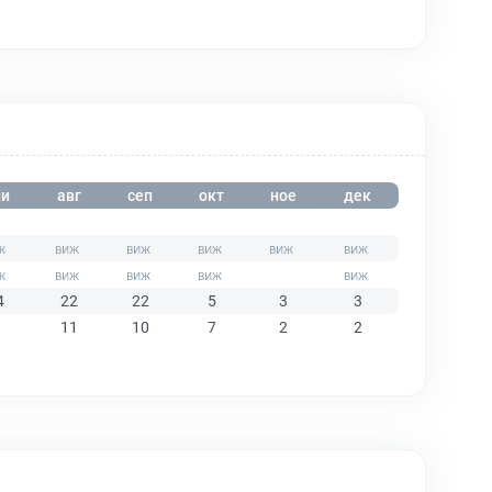
и
авг
сеп
окт
ное
дек
4
22
22
5
3
3
11
10
7
2
2