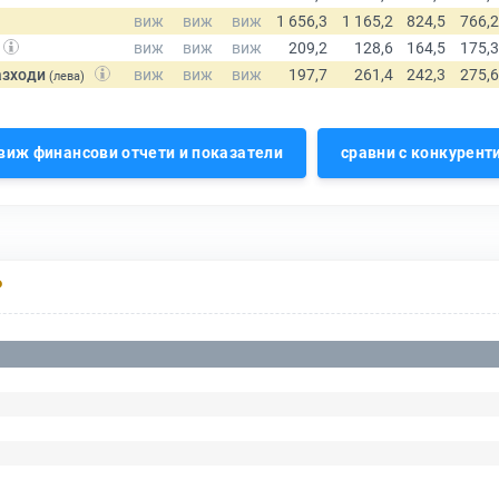
азходи
(лева)
виж финансови отчети и показатели
сравни с конкурент
Р