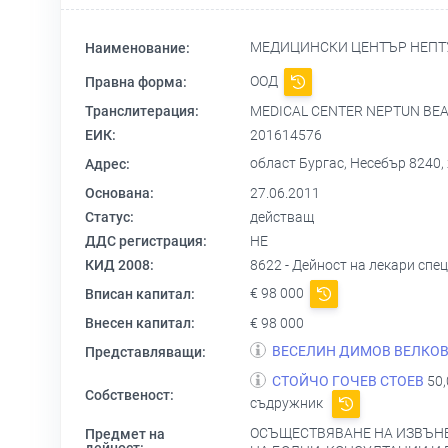
МЕДИЦИНСКИ ЦЕНТЪР НЕПТ
Наименование:
ООД
Правна форма:
Транслитерация:
MEDICAL CENTER NEPTUN BE
ЕИК:
201614576
област Бургас, Несебър 8240,
Адрес:
Основана:
27.06.2011
Статус:
действащ
ДДС регистрация:
НЕ
КИД 2008:
8622 - Дейност на лекари спе
€ 98 000
Вписан капитал:
Внесен капитал:
€ 98 000
ВЕСЕЛИН ДИМОВ ВЕЛКО
Представляващи:
СТОЙЧО ГОЧЕВ СТОЕВ
50,
Собственост:
съдружник
ОСЪЩЕСТВЯВАНЕ НА ИЗВЪНБ
Предмет на