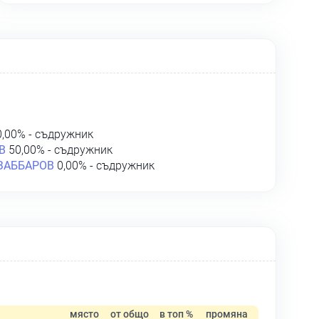
,00% - съдружник
В
50,00% - съдружник
ЗАББАРОВ
0,00% - съдружник
място
от общо
в топ %
промяна