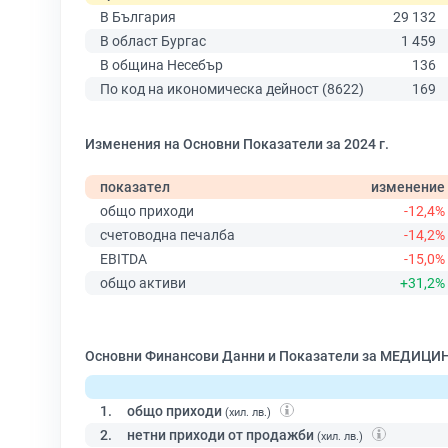
В България
29 132
В област Бургас
1 459
В община Несебър
136
По код на икономическа дейност (8622)
169
Изменения на Основни Показатели за 2024 г.
показател
изменение
общо приходи
-12,4%
счетоводна печалба
-14,2%
EBITDA
-15,0%
общо активи
+31,2%
Основни Финансови Данни и Показатели за МЕДИЦ
1.
общо приходи
(хил. лв.)
2.
нетни приходи от продажби
(хил. лв.)