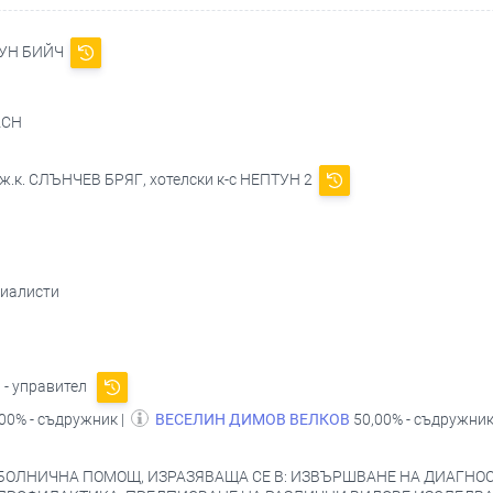
УН БИЙЧ
ACH
 ж.к. СЛЪНЧЕВ БРЯГ, хотелски к-с НЕПТУН 2
циалисти
В
- управител
00% - съдружник |
ВЕСЕЛИН ДИМОВ ВЕЛКОВ
50,00% - съдружник
ОЛНИЧНА ПОМОЩ, ИЗРАЗЯВАЩА СЕ В: ИЗВЪРШВАНЕ НА ДИАГНОС