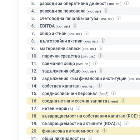
3.
разходи за оперативна дейност
(хил. лв.)
4.
разходи за персонала
(хил. лв.)
5.
счетоводна печалба/загуба
(хил. лв.)
6.
EBITDA
(хил. лв.)
7.
общо активи
(хил. лв.)
8.
дълготрайни активи
(хил. лв.)
9.
материални запаси
(хил. лв.)
10.
парични средства
(хил. лв.)
11.
вземания общо
(хил. лв.)
12.
задължения общо
(хил. лв.)
13.
задължения към финансови институции
(хил. лв
14.
собствен капитал
(хил. лв.)
15.
средносписъчен персонал
(брой)
16.
средна нетна месечна заплата
(лева)
17.
нетен марж
(%)
18.
възвращаемост на собствения капитал (ROE)
19.
възвращаемост на активите (ROA)
(%)
20.
финансова автономност
(%)
21.
обща ликвидност
(%)