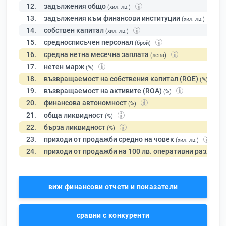
12.
задължения общо
(хил. лв.)
13.
задължения към финансови институции
(хил. лв.)
14.
собствен капитал
(хил. лв.)
15.
средносписъчен персонал
(брой)
16.
средна нетна месечна заплата
(лева)
17.
нетен марж
(%)
18.
възвращаемост на собствения капитал (ROE)
(%)
19.
възвращаемост на активите (ROA)
(%)
20.
финансова автономност
(%)
21.
обща ликвидност
(%)
22.
бърза ликвидност
(%)
23.
приходи от продажби средно на човек
(хил. лв.)
24.
приходи от продажби на 100 лв. оперативни разходи
виж финансови отчети и показатели
сравни с конкуренти