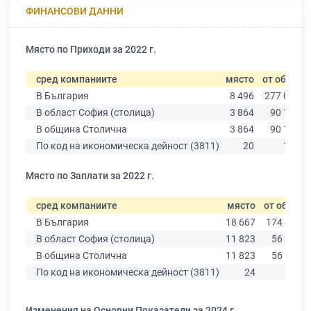
ФИНАНСОВИ ДАННИ
Място по Приходи за 2022 г.
сред компаниите
място
от общо
В България
8 496
277 019
В област София (столица)
3 864
90 178
В община Столична
3 864
90 178
По код на икономическа дейност (3811)
20
199
Място по Заплати за 2022 г.
сред компаниите
място
от общо
В България
18 667
174 403
В област София (столица)
11 823
56 378
В община Столична
11 823
56 378
По код на икономическа дейност (3811)
24
168
Изменения на Основни Показатели за 2024 г.