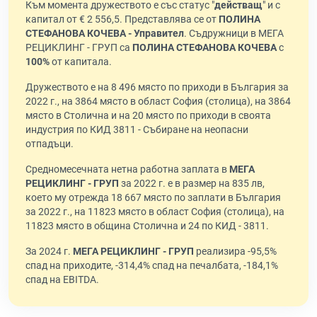
Към момента дружеството е със статус "
действащ
" и с
капитал от € 2 556,5. Представлява се от
ПОЛИНА
СТЕФАНОВА КОЧЕВА - Управител
. Съдружници в МЕГА
РЕЦИКЛИНГ - ГРУП са
ПОЛИНА СТЕФАНОВА КОЧЕВА
с
100%
от капитала.
Дружеството е на 8 496 място по приходи в България за
2022 г., на 3864 място в област София (столица), на 3864
място в Столична и на 20 място по приходи в своята
индустрия по КИД 3811 - Събиране на неопасни
отпадъци.
Средномесечната нетна работна заплата в
МЕГА
РЕЦИКЛИНГ - ГРУП
за 2022 г. е в размер на 835 лв,
което му отрежда 18 667 място по заплати в България
за 2022 г., на 11823 място в област София (столица), на
11823 място в община Столична и 24 по КИД - 3811.
За 2024 г.
МЕГА РЕЦИКЛИНГ - ГРУП
реализира -95,5%
спад на приходите, -314,4% спад на печалбата, -184,1%
спад на EBITDA.