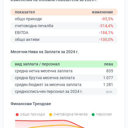
показател
изменение
общо приходи
-95,5%
счетоводна печалба
-314,4%
EBITDA
-184,1%
общо активи
-100,0%
Месечни Нива на Заплати за 2024 г.
вид заплата / персонал
лева
средна нетна месечна заплата
835
средна брутна месечна заплата
1 077
среден бюджет за месечна заплата
1 281
средносписъчен персонал за 2024 г.
Финансови Трендове
общо приходи
счетоводна печалба
персонал