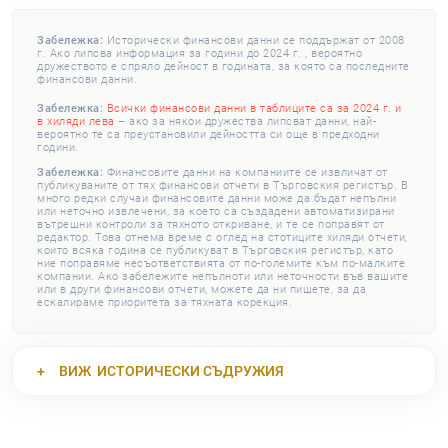
Забележка:
Исторически финансови данни се поддържат от 2008
г. Ако липсва информация за години до 2024 г. , вероятно
дружеството е спряло дейност в годината, за която са последните
финансови данни.
Забележка:
Всички финансови данни в таблиците са за 2024 г. и
в хиляди лева
– ако за някои дружества липсват данни, най-
вероятно те са преустановили дейността си още в предходни
години.
Забележка:
Финансовите данни на компаниите се извличат от
публикуваните от тях финансови отчети в Търговския регистър. В
много редки случаи финансовите данни може да бъдат непълни
или неточно извлечени, за което са създадени автоматизирани
вътрешни контроли за тяхното откриване, и те се поправят от
редактор. Това отнема време с оглед на стотиците хиляди отчети,
които всяка година се публикуват в Търговския регистър, като
ние поправяме несъответствията от по-големите към по-малките
компании. Ако забележите непълноти или неточности във вашите
или в други финансови отчети, можете да ни пишете, за да
ескалираме приоритета за тяхната корекция.
ВИЖ
ИСТОРИЧЕСКИ СЪДРУЖИЯ