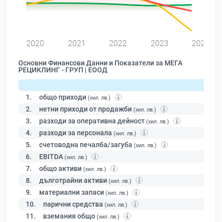
2020
2021
2022
2023
2024
Основни Финансови Данни и Показатели за МЕГА
РЕЦИКЛИНГ - ГРУП | ЕООД
1.
общо приходи
(хил. лв.)
2.
нетни приходи от продажби
(хил. лв.)
3.
разходи за оперативна дейност
(хил. лв.)
4.
разходи за персонала
(хил. лв.)
5.
счетоводна печалба/загуба
(хил. лв.)
6.
EBITDA
(хил. лв.)
7.
общо активи
(хил. лв.)
8.
дълготрайни активи
(хил. лв.)
9.
материални запаси
(хил. лв.)
10.
парични средства
(хил. лв.)
11.
вземания общо
(хил. лв.)