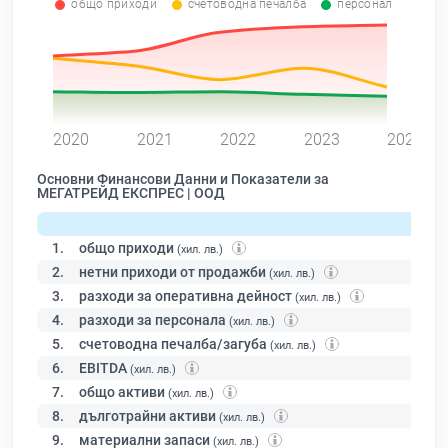
общо приходи
счетоводна печалба
персонал
0
2020
2021
2022
2023
2024
Основни Финансови Данни и Показатели за
МЕГАТРЕЙД ЕКСПРЕС | ООД
1.
общо приходи
(хил. лв.)
2.
нетни приходи от продажби
(хил. лв.)
3.
разходи за оперативна дейност
(хил. лв.)
4.
разходи за персонала
(хил. лв.)
5.
счетоводна печалба/загуба
(хил. лв.)
6.
EBITDA
(хил. лв.)
7.
общо активи
(хил. лв.)
8.
дълготрайни активи
(хил. лв.)
9.
материални запаси
(хил. лв.)