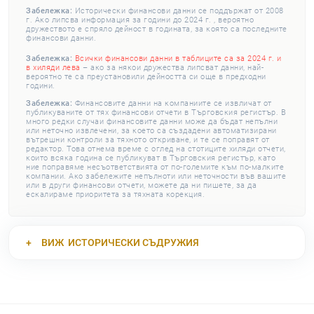
Забележка:
Исторически финансови данни се поддържат от 2008
г. Ако липсва информация за години до 2024 г. , вероятно
дружеството е спряло дейност в годината, за която са последните
финансови данни.
Забележка:
Всички финансови данни в таблиците са за 2024 г. и
в хиляди лева
– ако за някои дружества липсват данни, най-
вероятно те са преустановили дейността си още в предходни
години.
Забележка:
Финансовите данни на компаниите се извличат от
публикуваните от тях финансови отчети в Търговския регистър. В
много редки случаи финансовите данни може да бъдат непълни
или неточно извлечени, за което са създадени автоматизирани
вътрешни контроли за тяхното откриване, и те се поправят от
редактор. Това отнема време с оглед на стотиците хиляди отчети,
които всяка година се публикуват в Търговския регистър, като
ние поправяме несъответствията от по-големите към по-малките
компании. Ако забележите непълноти или неточности във вашите
или в други финансови отчети, можете да ни пишете, за да
ескалираме приоритета за тяхната корекция.
ВИЖ
ИСТОРИЧЕСКИ СЪДРУЖИЯ