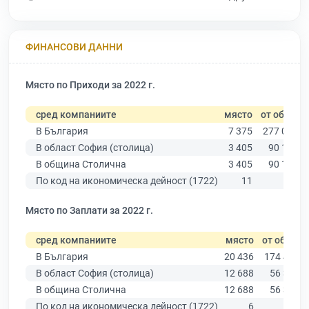
ФИНАНСОВИ ДАННИ
Място по Приходи за 2022 г.
сред компаниите
място
от общо
В България
7 375
277 019
В област София (столица)
3 405
90 178
В община Столична
3 405
90 178
По код на икономическа дейност (1722)
11
71
Място по Заплати за 2022 г.
сред компаниите
място
от общо
В България
20 436
174 403
В област София (столица)
12 688
56 378
В община Столична
12 688
56 378
По код на икономическа дейност (1722)
6
65