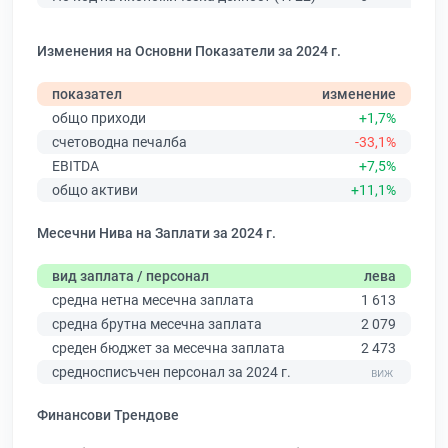
Изменения на Основни Показатели за 2024 г.
показател
изменение
общо приходи
+1,7%
счетоводна печалба
-33,1%
EBITDA
+7,5%
общо активи
+11,1%
Месечни Нива на Заплати за 2024 г.
вид заплата / персонал
лева
средна нетна месечна заплата
1 613
средна брутна месечна заплата
2 079
среден бюджет за месечна заплата
2 473
средносписъчен персонал за 2024 г.
Финансови Трендове