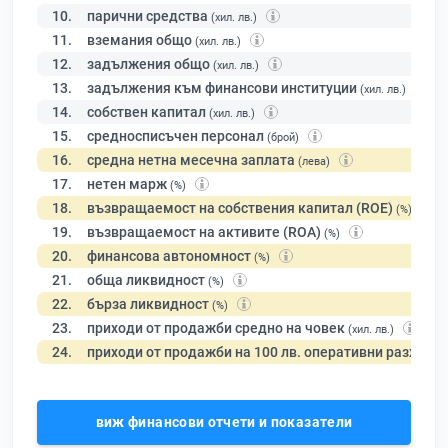
10.
парични средства
(хил. лв.)
11.
вземания общо
(хил. лв.)
12.
задължения общо
(хил. лв.)
13.
задължения към финансови институции
(хил. лв.)
14.
собствен капитал
(хил. лв.)
15.
средносписъчен персонал
(брой)
16.
средна нетна месечна заплата
(лева)
17.
нетен марж
(%)
18.
възвращаемост на собствения капитал (ROE)
(%)
19.
възвращаемост на активите (ROA)
(%)
20.
финансова автономност
(%)
21.
обща ликвидност
(%)
22.
бърза ликвидност
(%)
23.
приходи от продажби средно на човек
(хил. лв.)
24.
приходи от продажби на 100 лв. оперативни разходи
виж финансови отчети и показатели