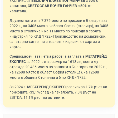
ЕКСПРЕС са
ВЕСЕЛИН БАНЕВ ПОПМИНЧЕВ
с
50%
от
капитала,
СВЕТОСЛАВ БОЧЕВ ГАНЧЕВ
с
50%
от
капитала.
Дружеството е на 7 375 място по приходи в България за
2022 г., на 3405 място в област София (столица), на 3405
място в Столична и на 11 място по приходи в своята
индустрия по КИД 1722 - Производство на домакински,
санитарно-хигиенни и тоалетни изделия от хартия и
картон.
Средномесечната нетна работна заплата в
МЕГАТРЕЙД
ЕКСПРЕС
за 2022 г. е в размер на 1613 лв, което му
отрежда 20 436 място по заплати в България за 2022 г.,
на 12688 място в област София (столица), на 12688
място в община Столична и 6 по КИД - 1722.
За 2024 г.
МЕГАТРЕЙД ЕКСПРЕС
реализира 1,7% ръст на
приходите, -33,1% спад на печалбата, 7,5% ръст на
EBITDA, 11,1% ръст на активите.