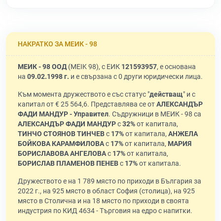
НАКРАТКО ЗА МЕИК - 98
МЕИК - 98 ООД
(MEIK 98), с ЕИК
121593957
, е основана
на
09.02.1998 г.
и е свързана с 0 други юридически лица.
Към момента дружеството е със статус "
действащ
" и с
капитал от € 25 564,6. Представлява се от
АЛЕКСАНДЪР
ФАДИ МАНДУР - Управител
. Съдружници в МЕИК - 98 са
АЛЕКСАНДЪР ФАДИ МАНДУР
с
32%
от капитала,
ТИНЧО СТОЯНОВ ТИНЧЕВ
с
17%
от капитала,
АНЖЕЛА
БОЙКОВА КАРАМФИЛОВА
с
17%
от капитала,
МАРИЯ
БОРИСЛАВОВА АНГЕЛОВА
с
17%
от капитала,
БОРИСЛАВ ПЛАМЕНОВ ПЕНЕВ
с
17%
от капитала.
Дружеството е на 1 789 място по приходи в България за
2022 г., на 925 място в област София (столица), на 925
място в Столична и на 18 място по приходи в своята
индустрия по КИД 4634 - Търговия на едро с напитки.