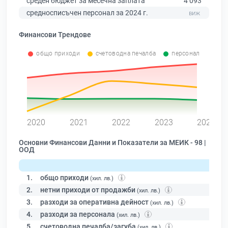
среден бюджет за месечна заплата
4 093
средносписъчен персонал за 2024 г.
Финансови Трендове
общо приходи
счетоводна печалба
персонал
0
2020
2021
2022
2023
2024
Основни Финансови Данни и Показатели за МЕИК - 98 |
ООД
1.
общо приходи
(хил. лв.)
2.
нетни приходи от продажби
(хил. лв.)
3.
разходи за оперативна дейност
(хил. лв.)
4.
разходи за персонала
(хил. лв.)
5.
счетоводна печалба/загуба
(хил. лв.)