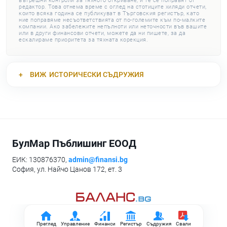
вътрешни контроли за тяхното откриване, и те се поправят от
редактор. Това отнема време с оглед на стотиците хиляди отчети,
които всяка година се публикуват в Търговския регистър, като
ние поправяме несъответствията от по-големите към по-малките
компании. Ако забележите непълноти или неточности във вашите
или в други финансови отчети, можете да ни пишете, за да
ескалираме приоритета за тяхната корекция.
ВИЖ
ИСТОРИЧЕСКИ СЪДРУЖИЯ
БулМар Пъблишинг ЕООД
ЕИК: 130876370,
admin@finansi.bg
София, ул. Найчо Цанов 172, ет. 3
Преглед
Управление
Финанси
Регистър
Съдружия
Свали