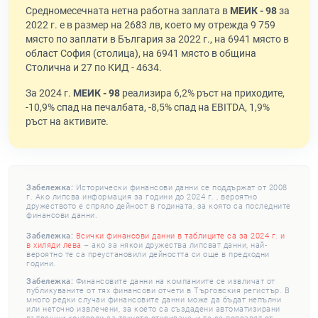
Средномесечната нетна работна заплата в
МЕИК - 98
за
2022 г. е в размер на 2683 лв, което му отрежда 9 759
място по заплати в България за 2022 г., на 6941 място в
област София (столица), на 6941 място в община
Столична и 27 по КИД - 4634.
За 2024 г.
МЕИК - 98
реализира 6,2% ръст на приходите,
-10,9% спад на печалбата, -8,5% спад на EBITDA, 1,9%
ръст на активите.
Забележка:
Исторически финансови данни се поддържат от 2008
г. Ако липсва информация за години до 2024 г. , вероятно
дружеството е спряло дейност в годината, за която са последните
финансови данни.
Забележка:
Всички финансови данни в таблиците са за 2024 г. и
в хиляди лева
– ако за някои дружества липсват данни, най-
вероятно те са преустановили дейността си още в предходни
години.
Забележка:
Финансовите данни на компаниите се извличат от
публикуваните от тях финансови отчети в Търговския регистър. В
много редки случаи финансовите данни може да бъдат непълни
или неточно извлечени, за което са създадени автоматизирани