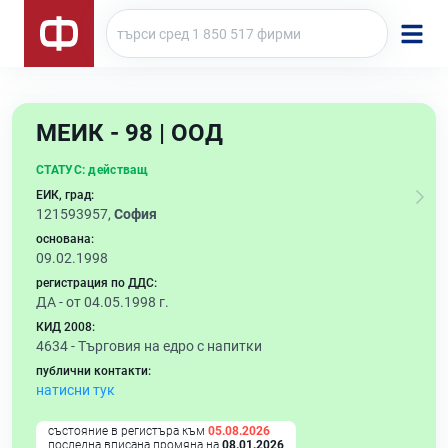
МЕИК - 98 | ООД
СТАТУС:
действащ
ЕИК, град:
121593957,
София
основана:
09.02.1998
регистрация по ДДС:
ДА - от 04.05.1998 г.
КИД 2008:
4634 -
Търговия на едро с напитки
публични контакти:
натисни тук
състояние в регистъра към
05.08.2026
последна вписана промяна на
08.01.2026