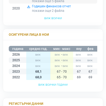
покажи още 5
файла
Годишен финансов отчет
2020
покажи още 2
файла
виж всички
ОСИГУРЕНИ ЛИЦА В НОИ
година
средно год.
мин - макс
яну
фев
мар
2026
-
2025
-
2024
-
2023
68,1
67 - 70
67
67
67
2022
68,0
65 - 70
69
69
69
виж всички години
РЕГИСТЪРНИ ДАННИ