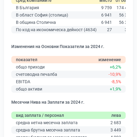
сред компаниите
място
от общо
В България
9 759
174 403
В област София (столица)
6 941
56 378
В община Столична
6 941
56 378
По код на икономическа дейност (4634)
27
358
Изменения на Основни Показатели за 2024 г.
показател
изменение
общо приходи
+6,2%
счетоводна печалба
-10,9%
EBITDA
-8,5%
общо активи
+1,9%
Месечни Нива на Заплати за 2024 г.
вид заплата / персонал
лева
средна нетна месечна заплата
2 683
средна брутна месечна заплата
3 449