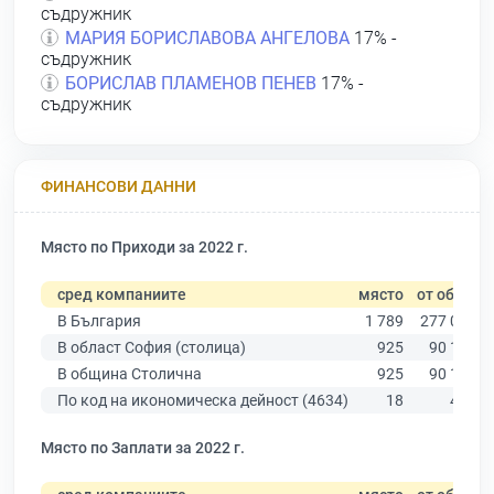
съдружник
МАРИЯ БОРИСЛАВОВА АНГЕЛОВА
17% -
съдружник
БОРИСЛАВ ПЛАМЕНОВ ПЕНЕВ
17% -
съдружник
ФИНАНСОВИ ДАННИ
Място по Приходи за 2022 г.
сред компаниите
място
от общо
В България
1 789
277 019
В област София (столица)
925
90 178
В община Столична
925
90 178
По код на икономическа дейност (4634)
18
493
Място по Заплати за 2022 г.