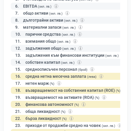
6.
EBITDA
(хил. лв.)
7.
общо активи
(хил. лв.)
8.
дълготрайни активи
(хил. лв.)
9.
материални запаси
(хил. лв.)
10.
парични средства
(хил. лв.)
11.
вземания общо
(хил. лв.)
12.
задължения общо
(хил. лв.)
13.
задължения към финансови институции
(хил. лв.)
14.
собствен капитал
(хил. лв.)
15.
средносписъчен персонал
(брой)
16.
средна нетна месечна заплата
(лева)
17.
нетен марж
(%)
18.
възвращаемост на собствения капитал (ROE)
(%)
19.
възвращаемост на активите (ROA)
(%)
20.
финансова автономност
(%)
21.
обща ликвидност
(%)
22.
бърза ликвидност
(%)
23.
приходи от продажби средно на човек
(хил. лв.)