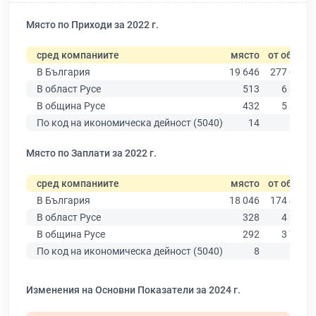
Място по Приходи за 2022 г.
сред компаниите
място
от общо
В България
19 646
277 019
В област Русе
513
6 851
В община Русе
432
5 883
По код на икономическа дейност (5040)
14
26
Място по Заплати за 2022 г.
сред компаниите
място
от общо
В България
18 046
174 403
В област Русе
328
4 390
В община Русе
292
3 764
По код на икономическа дейност (5040)
8
20
Изменения на Основни Показатели за 2024 г.