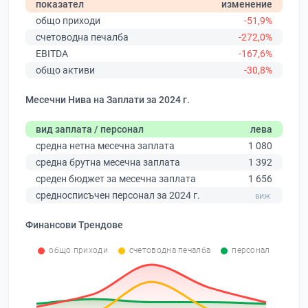
показател
изменение
общо приходи
-51,9%
счетоводна печалба
-272,0%
EBITDA
-167,6%
общо активи
-30,8%
Месечни Нива на Заплати за 2024 г.
вид заплата / персонал
лева
средна нетна месечна заплата
1 080
средна брутна месечна заплата
1 392
среден бюджет за месечна заплата
1 656
средносписъчен персонал за 2024 г.
Финансови Трендове
общо приходи
счетоводна печалба
персонал
0