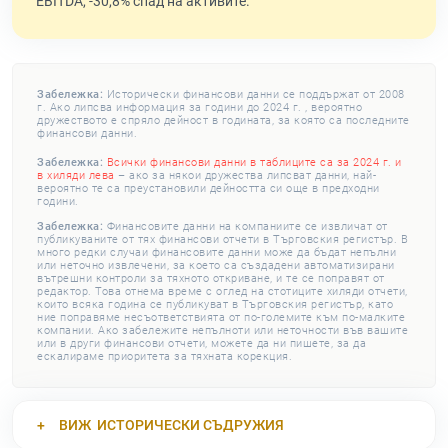
EBITDA, -30,8% спад на активите.
Забележка:
Исторически финансови данни се поддържат от 2008
г. Ако липсва информация за години до 2024 г. , вероятно
дружеството е спряло дейност в годината, за която са последните
финансови данни.
Забележка:
Всички финансови данни в таблиците са за 2024 г. и
в хиляди лева
– ако за някои дружества липсват данни, най-
вероятно те са преустановили дейността си още в предходни
години.
Забележка:
Финансовите данни на компаниите се извличат от
публикуваните от тях финансови отчети в Търговския регистър. В
много редки случаи финансовите данни може да бъдат непълни
или неточно извлечени, за което са създадени автоматизирани
вътрешни контроли за тяхното откриване, и те се поправят от
редактор. Това отнема време с оглед на стотиците хиляди отчети,
които всяка година се публикуват в Търговския регистър, като
ние поправяме несъответствията от по-големите към по-малките
компании. Ако забележите непълноти или неточности във вашите
или в други финансови отчети, можете да ни пишете, за да
ескалираме приоритета за тяхната корекция.
ВИЖ
ИСТОРИЧЕСКИ СЪДРУЖИЯ