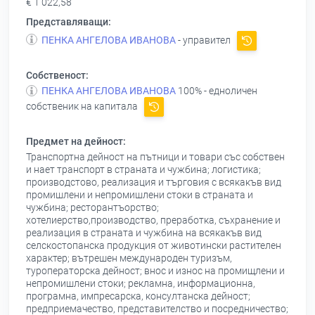
€ 1 022,58
Представляващи:
ПЕНКА АНГЕЛОВА ИВАНОВА
- управител
Собственост:
ПЕНКА АНГЕЛОВА ИВАНОВА
100% - едноличен
собственик на капитала
Предмет на дейност:
Транспортна дейност на пътници и товари със собствен
и нает транспорт в страната и чужбина; логистика;
производстово, реализация и търговия с всякакъв вид
промишлени и непромишлени стоки в страната и
чужбина; ресторантъорство;
хотелиерство,производство, преработка, съхранение и
реализация в страната и чужбина на всякакъв вид
селскостопанска продукция от животински растителен
характер; вътрешен международен туризъм,
туроператорска дейност; внос и износ на промищлени и
непромишлени стоки; рекламна, информационна,
програмна, импресарска, консултанска дейност;
предприемачество, представителство и посредничество;