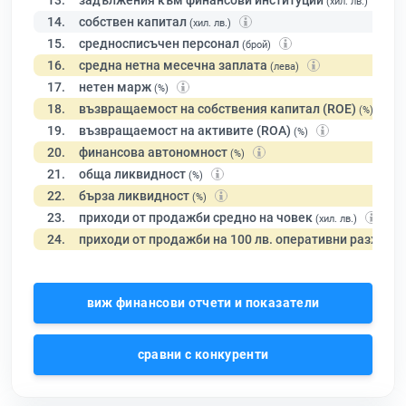
13.
задължения към финансови институции
(хил. лв.)
14.
собствен капитал
(хил. лв.)
15.
средносписъчен персонал
(брой)
16.
средна нетна месечна заплата
(лева)
17.
нетен марж
(%)
18.
възвращаемост на собствения капитал (ROE)
(%)
19.
възвращаемост на активите (ROA)
(%)
20.
финансова автономност
(%)
21.
обща ликвидност
(%)
22.
бърза ликвидност
(%)
23.
приходи от продажби средно на човек
(хил. лв.)
24.
приходи от продажби на 100 лв. оперативни разходи
виж финансови отчети и показатели
сравни с конкуренти