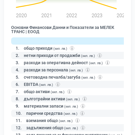
2020
2021
2022
2023
2024
Основни Финансови Данни и Показатели за МЕЛЕК
ТРАНС | ЕООД
1.
общо приходи
(хил. лв.)
2.
нетни приходи от продажби
(хил. лв.)
3.
разходи за оперативна дейност
(хил. лв.)
4.
разходи за персонала
(хил. лв.)
5.
счетоводна печалба/загуба
(хил. лв.)
6.
EBITDA
(хил. лв.)
7.
общо активи
(хил. лв.)
8.
дълготрайни активи
(хил. лв.)
9.
материални запаси
(хил. лв.)
10.
парични средства
(хил. лв.)
11.
вземания общо
(хил. лв.)
12.
задължения общо
(хил. лв.)