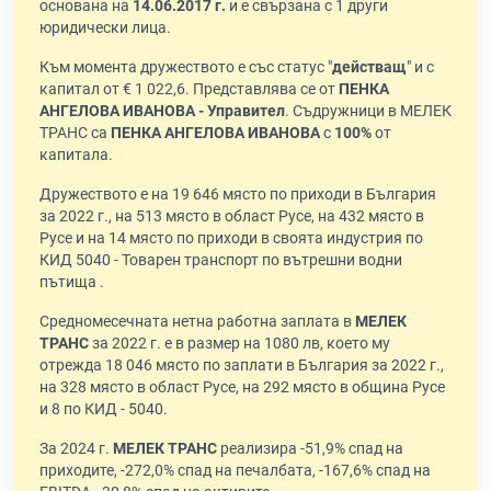
основана на
14.06.2017 г.
и е свързана с 1 други
юридически лица.
Към момента дружеството е със статус "
действащ
" и с
капитал от € 1 022,6. Представлява се от
ПЕНКА
АНГЕЛОВА ИВАНОВА - Управител
. Съдружници в МЕЛЕК
ТРАНС са
ПЕНКА АНГЕЛОВА ИВАНОВА
с
100%
от
капитала.
Дружеството е на 19 646 място по приходи в България
за 2022 г., на 513 място в област Русе, на 432 място в
Русе и на 14 място по приходи в своята индустрия по
КИД 5040 - Товарен транспорт по вътрешни водни
пътища .
Средномесечната нетна работна заплата в
МЕЛЕК
ТРАНС
за 2022 г. е в размер на 1080 лв, което му
отрежда 18 046 място по заплати в България за 2022 г.,
на 328 място в област Русе, на 292 място в община Русе
и 8 по КИД - 5040.
За 2024 г.
МЕЛЕК ТРАНС
реализира -51,9% спад на
приходите, -272,0% спад на печалбата, -167,6% спад на