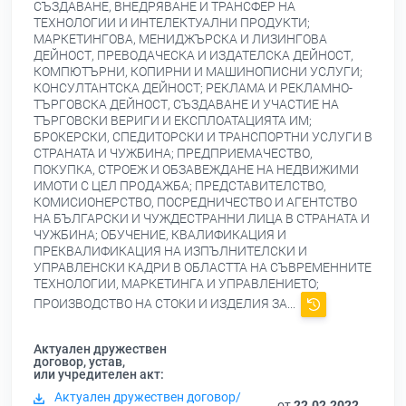
СЪЗДАВАНЕ, ВНЕДРЯВАНЕ И ТРАНСФЕР НА
ТЕХНОЛОГИИ И ИНТЕЛЕКТУАЛНИ ПРОДУКТИ;
МАРКЕТИНГОВА, МЕНИДЖЪРСКА И ЛИЗИНГОВА
ДЕЙНОСТ, ПРЕВОДАЧЕСКА И ИЗДАТЕЛСКА ДЕЙНОСТ,
КОМПЮТЪРНИ, КОПИРНИ И МАШИНОПИСНИ УСЛУГИ;
КОНСУЛТАНТСКА ДЕЙНОСТ; РЕКЛАМА И РЕКЛАМНО-
ТЪРГОВСКА ДЕЙНОСТ, СЪЗДАВАНЕ И УЧАСТИЕ НА
ТЪРГОВСКИ ВЕРИГИ И ЕКСПЛОАТАЦИЯТА ИМ;
БРОКЕРСКИ, СПЕДИТОРСКИ И ТРАНСПОРТНИ УСЛУГИ В
СТРАНАТА И ЧУЖБИНА; ПРЕДПРИЕМАЧЕСТВО,
ПОКУПКА, СТРОЕЖ И ОБЗАВЕЖДАНЕ НА НЕДВИЖИМИ
ИМОТИ С ЦЕЛ ПРОДАЖБА; ПРЕДСТАВИТЕЛСТВО,
КОМИСИОНЕРСТВО, ПОСРЕДНИЧЕСТВО И АГЕНТСТВО
НА БЪЛГАРСКИ И ЧУЖДЕСТРАННИ ЛИЦА В СТРАНАТА И
ЧУЖБИНА; ОБУЧЕНИЕ, КВАЛИФИКАЦИЯ И
ПРЕКВАЛИФИКАЦИЯ НА ИЗПЪЛНИТЕЛСКИ И
УПРАВЛЕНСКИ КАДРИ В ОБЛАСТТА НА СЪВРЕМЕННИТЕ
ТЕХНОЛОГИИ, МАРКЕТИНГА И УПРАВЛЕНИЕТО;
ПРОИЗВОДСТВО НА СТОКИ И ИЗДЕЛИЯ ЗА...
Актуален дружествен
договор, устав,
или учредителен акт:
Актуален дружествен договор/
от
22.02.2022