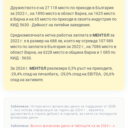
Дружеството е на 27 118 място по приходи в България
за 2022 г., на 1890 място в област Варна, на 1625 място
в Варна и на 65 място по приходи в своята индустрия по
КИД 5630 - Дейност на питейни заведения.
Средномесечната нетна работна заплата в
МЕНТОЛ
за
2022 г. е в размер на 688 лв, което му отрежда 107 989
място по заплати в България за 2022 г., на 7086 място в
област Варна, на 6228 място в община Варна и 1 085 по
КИД - 5630.
За 2024 г.
МЕНТОЛ
реализира 0,3% ръст на приходите,
-29,4% спад на печалбата, -29,0% спад на EBITDA, -26,6%
спад на активите.
Забележка:
Исторически финансови данни се поддържат от 2008
г. Ако липсва информация за години до 2024 г. , вероятно
дружеството е спряло дейност в годината, за която са последните
финансови данни.
Забележка:
Всички финансови данни в таблиците са за 2024 г. и