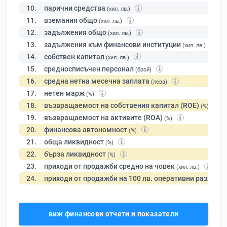
10.
парични средства
(хил. лв.)
11.
вземания общо
(хил. лв.)
12.
задължения общо
(хил. лв.)
13.
задължения към финансови институции
(хил. лв.)
14.
собствен капитал
(хил. лв.)
15.
средносписъчен персонал
(брой)
16.
средна нетна месечна заплата
(лева)
17.
нетен марж
(%)
18.
възвращаемост на собствения капитал (ROE)
(%)
19.
възвращаемост на активите (ROA)
(%)
20.
финансова автономност
(%)
21.
обща ликвидност
(%)
22.
бърза ликвидност
(%)
23.
приходи от продажби средно на човек
(хил. лв.)
24.
приходи от продажби на 100 лв. оперативни разходи
виж финансови отчети и показатели