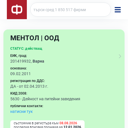
МЕНТОЛ | ООД
СТАТУС:
действащ
ЕИК, град:
201419932,
Варна
основана:
09.02.2011
регистрация по ДДС:
ДА - от 02.04.2013 г.
КИД 2008:
5630 -
Дейност на питейни заведения
публични контакти:
натисни тук
състояние в регистъра към
08.08.2026
последна вписана промяна на
12.01.2026