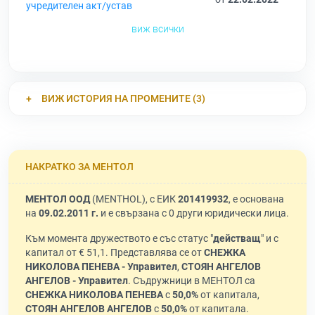
учредителен акт/устав
виж всички
ВИЖ ИСТОРИЯ НА ПРОМЕНИТЕ (3)
НАКРАТКО ЗА МЕНТОЛ
МЕНТОЛ ООД
(MENTHOL), с ЕИК
201419932
, е основана
на
09.02.2011 г.
и е свързана с 0 други юридически лица.
Към момента дружеството е със статус "
действащ
" и с
капитал от € 51,1. Представлява се от
СНЕЖКА
НИКОЛОВА ПЕНЕВА - Управител
,
СТОЯН АНГЕЛОВ
АНГЕЛОВ - Управител
. Съдружници в МЕНТОЛ са
СНЕЖКА НИКОЛОВА ПЕНЕВА
с
50,0%
от капитала,
СТОЯН АНГЕЛОВ АНГЕЛОВ
с
50,0%
от капитала.