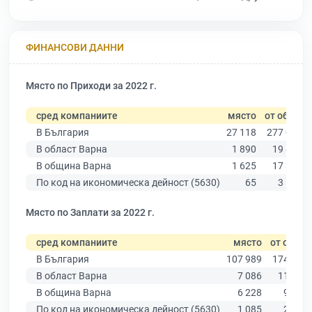
ФИНАНСОВИ ДАННИ
Място по Приходи за 2022 г.
сред компаниите
място
от общо
В България
27 118
277 019
В област Варна
1 890
19 882
В община Варна
1 625
17 349
По код на икономическа дейност (5630)
65
3 591
Място по Заплати за 2022 г.
сред компаниите
място
от общо
В България
107 989
174 403
В област Варна
7 086
11 437
В община Варна
6 228
9 876
По код на икономическа дейност (5630)
1 085
2 707