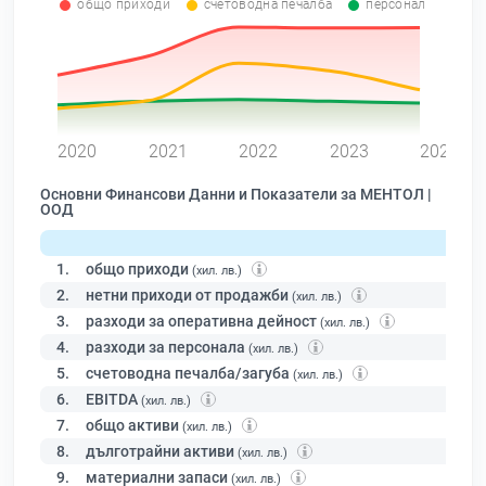
общо приходи
счетоводна печалба
персонал
0
2020
2021
2022
2023
2024
Основни Финансови Данни и Показатели за МЕНТОЛ |
ООД
1.
общо приходи
(хил. лв.)
2.
нетни приходи от продажби
(хил. лв.)
3.
разходи за оперативна дейност
(хил. лв.)
4.
разходи за персонала
(хил. лв.)
5.
счетоводна печалба/загуба
(хил. лв.)
6.
EBITDA
(хил. лв.)
7.
общо активи
(хил. лв.)
8.
дълготрайни активи
(хил. лв.)
9.
материални запаси
(хил. лв.)