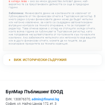
в хиляди лева
– ако за някои дружества липсват данни, най-
вероятно те са преустановили дейността си още в предходни
години.
Забележка:
Финансовите данни на компаниите се извличат от
публикуваните от тях финансови отчети в Търговския регистър. В
много редки случаи финансовите данни може да бъдат непълни
или неточно извлечени, за което са създадени автоматизирани
вътрешни контроли за тяхното откриване, и те се поправят от
редактор. Това отнема време с оглед на стотиците хиляди отчети,
които всяка година се публикуват в Търговския регистър, като
ние поправяме несъответствията от по-големите към по-малките
компании. Ако забележите непълноти или неточности във вашите
или в други финансови отчети, можете да ни пишете, за да
ескалираме приоритета за тяхната корекция.
ВИЖ
ИСТОРИЧЕСКИ СЪДРУЖИЯ
БулМар Пъблишинг ЕООД
ЕИК: 130876370,
admin@finansi.bg
София, ул. Найчо Цанов 172, ет. 3