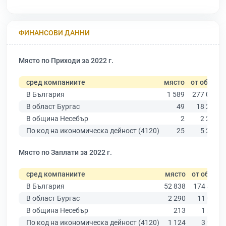
ФИНАНСОВИ ДАННИ
Място по Приходи за 2022 г.
сред компаниите
място
от общо
В България
1 589
277 019
В област Бургас
49
18 275
В община Несебър
2
2 223
По код на икономическа дейност (4120)
25
5 291
Място по Заплати за 2022 г.
сред компаниите
място
от общо
В България
52 838
174 403
В област Бургас
2 290
11 009
В община Несебър
213
1 265
По код на икономическа дейност (4120)
1 124
3 927