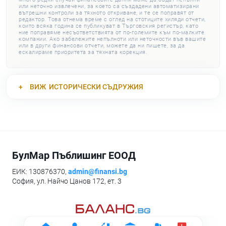
или неточно извлечени, за което са създадени автоматизирани
вътрешни контроли за тяхното откриване, и те се поправят от
редактор. Това отнема време с оглед на стотиците хиляди отчети,
които всяка година се публикуват в Търговския регистър, като
ние поправяме несъответствията от по-големите към по-малките
компании. Ако забележите непълноти или неточности във вашите
или в други финансови отчети, можете да ни пишете, за да
ескалираме приоритета за тяхната корекция.
ВИЖ
ИСТОРИЧЕСКИ СЪДРУЖИЯ
БулМар Пъблишинг ЕООД
ЕИК: 130876370,
admin@finansi.bg
София, ул. Найчо Цанов 172, ет. 3