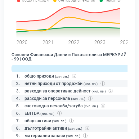
общо приходи
счетоводна печалба
персонал
0
2020
2021
2022
2023
2024
Основни Финансови Данни и Показатели за МЕРКУРИЙ
- 99 | ООД
1.
общо приходи
(хил. лв.)
2.
нетни приходи от продажби
(хил. лв.)
3.
разходи за оперативна дейност
(хил. лв.)
4.
разходи за персонала
(хил. лв.)
5.
счетоводна печалба/загуба
(хил. лв.)
6.
EBITDA
(хил. лв.)
7.
общо активи
(хил. лв.)
8.
дълготрайни активи
(хил. лв.)
9.
материални запаси
(хил. лв.)