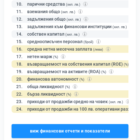
10.
парични средства
(хил. лв.)
11.
вземания общо
(хил. лв.)
12.
задължения общо
(хил. лв.)
13.
задължения към финансови институции
(хил. лв.)
14.
собствен капитал
(хил. лв.)
15.
средносписъчен персонал
(брой)
16.
средна нетна месечна заплата
(лева)
17.
нетен марж
(%)
18.
възвращаемост на собствения капитал (ROE)
(%)
19.
възвращаемост на активите (ROA)
(%)
20.
финансова автономност
(%)
21.
обща ликвидност
(%)
22.
бърза ликвидност
(%)
23.
приходи от продажби средно на човек
(хил. лв.)
24.
приходи от продажби на 100 лв. оперативни разходи
виж финансови отчети и показатели