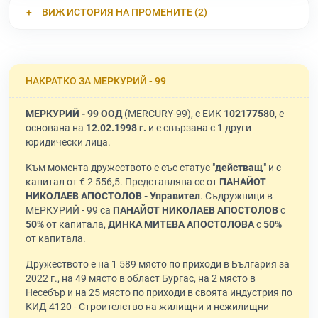
ВИЖ ИСТОРИЯ НА ПРОМЕНИТЕ (2)
НАКРАТКО ЗА МЕРКУРИЙ - 99
МЕРКУРИЙ - 99 ООД
(MERCURY-99), с ЕИК
102177580
, е
основана на
12.02.1998 г.
и е свързана с 1 други
юридически лица.
Към момента дружеството е със статус "
действащ
" и с
капитал от € 2 556,5. Представлява се от
ПАНАЙОТ
НИКОЛАЕВ АПОСТОЛОВ - Управител
. Съдружници в
МЕРКУРИЙ - 99 са
ПАНАЙОТ НИКОЛАЕВ АПОСТОЛОВ
с
50%
от капитала,
ДИНКА МИТЕВА АПОСТОЛОВА
с
50%
от капитала.
Дружеството е на 1 589 място по приходи в България за
2022 г., на 49 място в област Бургас, на 2 място в
Несебър и на 25 място по приходи в своята индустрия по
КИД 4120 - Строителство на жилищни и нежилищни