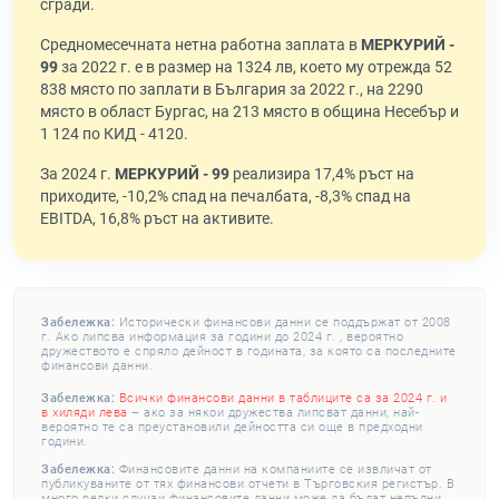
сгради.
Средномесечната нетна работна заплата в
МЕРКУРИЙ -
99
за 2022 г. е в размер на 1324 лв, което му отрежда 52
838 място по заплати в България за 2022 г., на 2290
място в област Бургас, на 213 място в община Несебър и
1 124 по КИД - 4120.
За 2024 г.
МЕРКУРИЙ - 99
реализира 17,4% ръст на
приходите, -10,2% спад на печалбата, -8,3% спад на
EBITDA, 16,8% ръст на активите.
Забележка:
Исторически финансови данни се поддържат от 2008
г. Ако липсва информация за години до 2024 г. , вероятно
дружеството е спряло дейност в годината, за която са последните
финансови данни.
Забележка:
Всички финансови данни в таблиците са за 2024 г. и
в хиляди лева
– ако за някои дружества липсват данни, най-
вероятно те са преустановили дейността си още в предходни
години.
Забележка:
Финансовите данни на компаниите се извличат от
публикуваните от тях финансови отчети в Търговския регистър. В
много редки случаи финансовите данни може да бъдат непълни