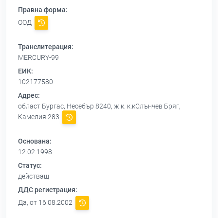
Правна форма:
ООД
Транслитерация:
MERCURY-99
ЕИК:
102177580
Адрес:
област Бургас, Несебър 8240, ж.к. к.кСлънчев Бряг,
Камелия 283
Основана:
12.02.1998
Статус:
действащ
ДДС регистрация:
Да, от 16.08.2002