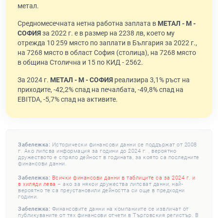
метал.
Средномесечната нетна работна заплата в
МЕТАЛ - М -
СОФИЯ
за 2022 г. е в размер на 2238 лв, което му
отрежда 10 259 място по заплати в България за 2022 г.,
на 7268 място в област София (столица), на 7268 място
в община Столична и 15 по КИД - 2562.
За 2024 г.
МЕТАЛ - М - СОФИЯ
реализира 3,1% ръст на
приходите, -42,2% спад на печалбата, -49,8% спад на
EBITDA, -5,7% спад на активите.
Забележка:
Исторически финансови данни се поддържат от 2008
г. Ако липсва информация за години до 2024 г. , вероятно
дружеството е спряло дейност в годината, за която са последните
финансови данни.
Забележка:
Всички финансови данни в таблиците са за 2024 г. и
в хиляди лева
– ако за някои дружества липсват данни, най-
вероятно те са преустановили дейността си още в предходни
години.
Забележка:
Финансовите данни на компаниите се извличат от
публикуваните от тях финансови отчети в Търговския регистър. В