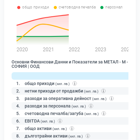
общо приходи
счетоводна печалба
персонал
0
2020
2021
2022
2023
2024
Основни Финансови Данни и Показатели за МЕТАЛ - М -
СОФИЯ | ООД
1.
общо приходи
(хил. лв.)
2.
нетни приходи от продажби
(хил. лв.)
3.
разходи за оперативна дейност
(хил. лв.)
4.
разходи за персонала
(хил. лв.)
5.
счетоводна печалба/загуба
(хил. лв.)
6.
EBITDA
(хил. лв.)
7.
общо активи
(хил. лв.)
8.
дълготрайни активи
(хил. лв.)