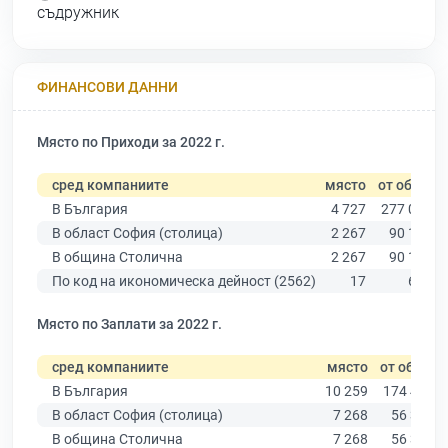
съдружник
ФИНАНСОВИ ДАННИ
Място по Приходи за 2022 г.
сред компаниите
място
от общо
В България
4 727
277 019
В област София (столица)
2 267
90 178
В община Столична
2 267
90 178
По код на икономическа дейност (2562)
17
638
Място по Заплати за 2022 г.
сред компаниите
място
от общо
В България
10 259
174 403
В област София (столица)
7 268
56 378
В община Столична
7 268
56 378