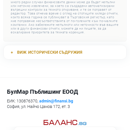
много редки случаи финансовите данни може да бъдат непълни
или неточно извлечени, за което са създадени автоматизирани
вътрешни контроли за тяхното откриване, и те се поправят от
редактор. Това отнема време с оглед на стотиците хиляди отчети,
които всяка година се публикуват в Търговския регистър, като
ние поправяме несъответствията от по-големите към по-малките
компании. Ако забележите непълноти или неточности във вашите
или в други финансови отчети, можете да ни пишете, за да
ескалираме приоритета за тяхната корекция.
ВИЖ
ИСТОРИЧЕСКИ СЪДРУЖИЯ
БулМар Пъблишинг ЕООД
ЕИК: 130876370,
admin@finansi.bg
София, ул. Найчо Цанов 172, ет. 3