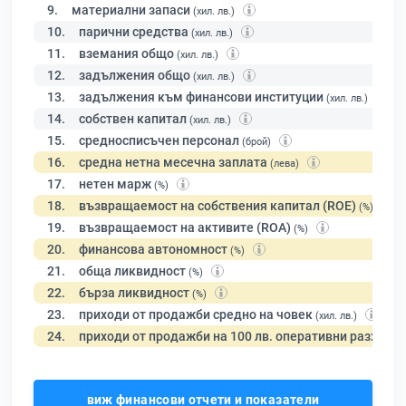
9.
материални запаси
(хил. лв.)
10.
парични средства
(хил. лв.)
11.
вземания общо
(хил. лв.)
12.
задължения общо
(хил. лв.)
13.
задължения към финансови институции
(хил. лв.)
14.
собствен капитал
(хил. лв.)
15.
средносписъчен персонал
(брой)
16.
средна нетна месечна заплата
(лева)
17.
нетен марж
(%)
18.
възвращаемост на собствения капитал (ROE)
(%)
19.
възвращаемост на активите (ROA)
(%)
20.
финансова автономност
(%)
21.
обща ликвидност
(%)
22.
бърза ликвидност
(%)
23.
приходи от продажби средно на човек
(хил. лв.)
24.
приходи от продажби на 100 лв. оперативни разходи
виж финансови отчети и показатели