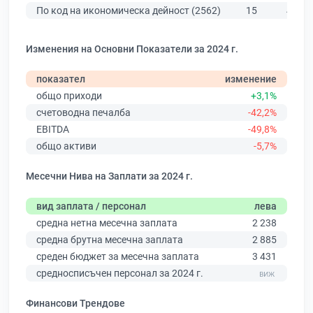
По код на икономическа дейност (2562)
15
489
Изменения на Основни Показатели за 2024 г.
показател
изменение
общо приходи
+3,1%
счетоводна печалба
-42,2%
EBITDA
-49,8%
общо активи
-5,7%
Месечни Нива на Заплати за 2024 г.
вид заплата / персонал
лева
средна нетна месечна заплата
2 238
средна брутна месечна заплата
2 885
среден бюджет за месечна заплата
3 431
средносписъчен персонал за 2024 г.
Финансови Трендове