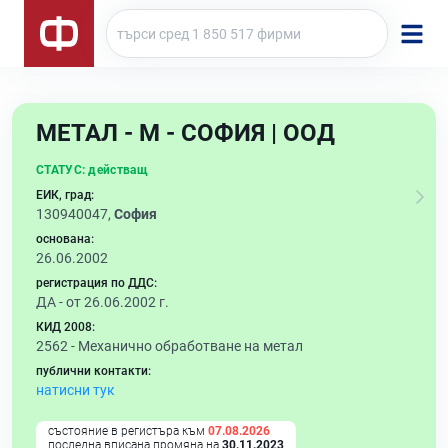
МЕТАЛ - М - СОФИЯ | ООД
СТАТУС:
действащ
ЕИК, град:
130940047,
София
основана:
26.06.2002
регистрация по ДДС:
ДА - от 26.06.2002 г.
КИД 2008:
2562 -
Механично обработване на метал
публични контакти:
натисни тук
състояние в регистъра към
07.08.2026
последна вписана промяна на
30.11.2023