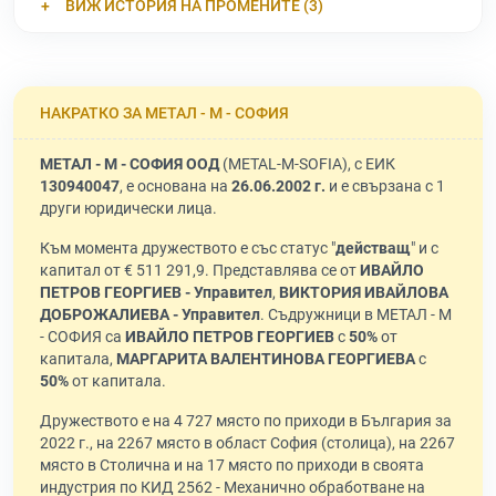
ВИЖ ИСТОРИЯ НА ПРОМЕНИТЕ (3)
НАКРАТКО ЗА МЕТАЛ - М - СОФИЯ
МЕТАЛ - М - СОФИЯ ООД
(METAL-M-SOFIA), с ЕИК
130940047
, е основана на
26.06.2002 г.
и е свързана с 1
други юридически лица.
Към момента дружеството е със статус "
действащ
" и с
капитал от € 511 291,9. Представлява се от
ИВАЙЛО
ПЕТРОВ ГЕОРГИЕВ - Управител
,
ВИКТОРИЯ ИВАЙЛОВА
ДОБРОЖАЛИЕВА - Управител
. Съдружници в МЕТАЛ - М
- СОФИЯ са
ИВАЙЛО ПЕТРОВ ГЕОРГИЕВ
с
50%
от
капитала,
МАРГАРИТА ВАЛЕНТИНОВА ГЕОРГИЕВА
с
50%
от капитала.
Дружеството е на 4 727 място по приходи в България за
2022 г., на 2267 място в област София (столица), на 2267
място в Столична и на 17 място по приходи в своята
индустрия по КИД 2562 - Механично обработване на