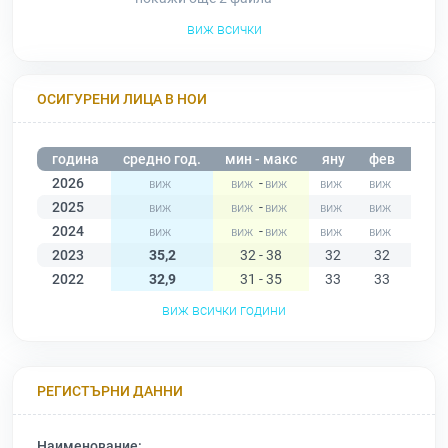
виж всички
ОСИГУРЕНИ ЛИЦА В НОИ
година
средно год.
мин - макс
яну
фев
мар
2026
-
2025
-
2024
-
2023
35,2
32 - 38
32
32
34
2022
32,9
31 - 35
33
33
33
виж всички години
РЕГИСТЪРНИ ДАННИ
Наименование: